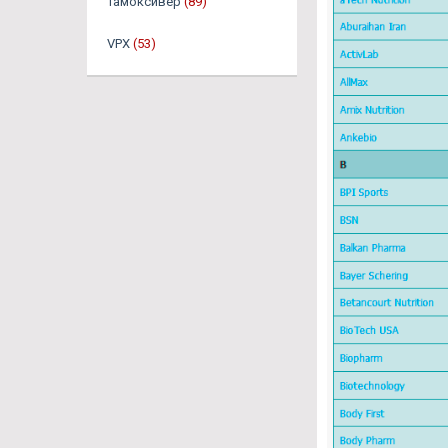
Тамоксивер
(89)
VPX
(53)