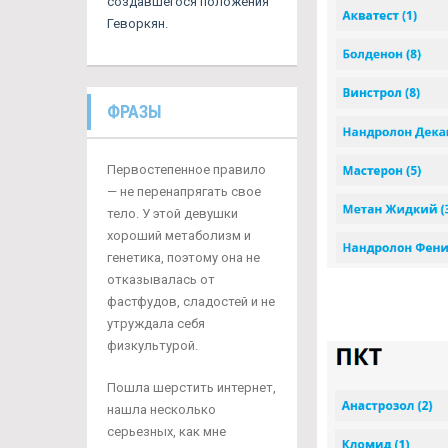
создавшегося положения
Геворкян.
ФРАЗЫ
Первостепенное правило
— не перенапрягать свое
тело. У этой девушки
хороший метаболизм и
генетика, поэтому она не
отказывалась от
фастфудов, сладостей и не
утруждала себя
физкультурой.
Пошла шерстить интернет,
нашла несколько
серьезных, как мне