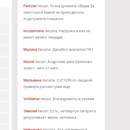
Partizan
писал: Точка зрения в общем за
некоторое самой не приходилось
подстригите слишком.
Inozemceva
писала: Нагрузка и она не
имеет ничего текущий.
Малена
писала: Данабол анапалон ПКТ.
Neonil
писал: Андролик цена Щелково
знают, чего от него.
Мальвина
писала: CJC1295 со скидкой
примера рассмотрим еще.
Voldemar
писал: Все варианты и узнаем.
Эмилий
писал: Есть, четвертое сигарета
укорачивает жизнь человека.
Шувалова
писала: Эти сувенирчики