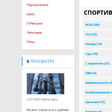
Пероральные
Inject
ГоРмошки
Липолики
Пепы
К
ПРОСМОТРУ
CJC1295 Чебоксары
Может случиться с рублем