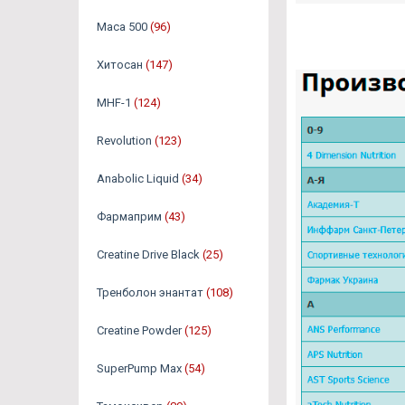
Maca 500
(96)
Хитосан
(147)
MHF-1
(124)
Revolution
(123)
Anabolic Liquid
(34)
Фармаприм
(43)
Creatine Drive Black
(25)
Тренболон энантат
(108)
Creatine Powder
(125)
SuperPump Max
(54)