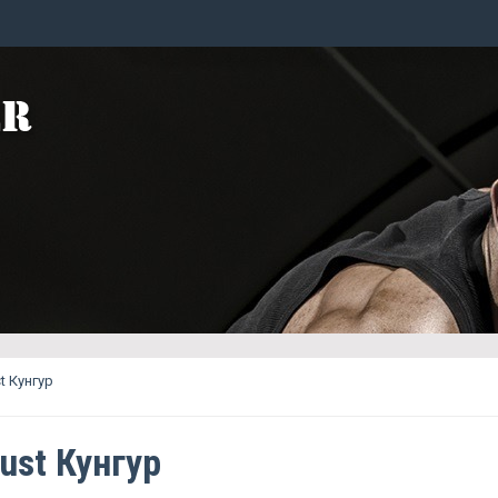
t Кунгур
ust Кунгур