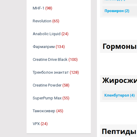
MHF-1
(98)
Revolution
(65)
Anabolic Liquid
(24)
Фармаприм
(134)
Creatine Drive Black
(100)
Тренболон энантат
(128)
Creatine Powder
(58)
SuperPump Max
(55)
Тамоксивер
(45)
VPX
(24)