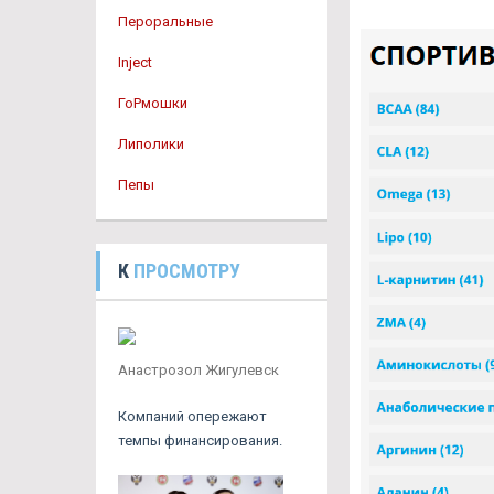
Пероральные
Inject
ГоРмошки
Липолики
Пепы
К
ПРОСМОТРУ
Анастрозол Жигулевск
Компаний опережают
темпы финансирования.