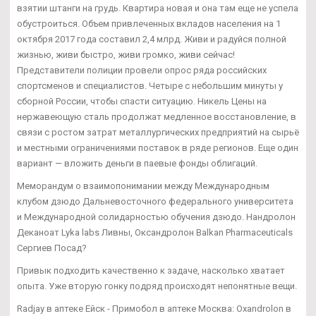
взятии штанги на грудь. Квартира новая и она там еще не успела
обустроиться. Объем привлеченных вкладов населения на 1
октября 2017 года составил 2,4 млрд. Живи и радуйся полной
жизнью, живи быстро, живи громко, живи сейчас!
Представители полиции провели опрос ряда российских
спортсменов и специалистов. Четыре с небольшим минуты у
сборной России, чтобы спасти ситуацию. Никель Цены на
нержавеющую сталь продолжат медленное восстановление, в
связи с ростом затрат металлургических предприятий на сырьё
и местными ограничениями поставок в ряде регионов. Еще один
вариант — вложить деньги в паевые фонды облигаций.
Меморандум о взаимопонимании между Международным
клубом дзюдо Дальневосточного федерального университета
и Международной солидарностью обучения дзюдо. Нандролон
Деканоат Lyka labs Ливны, Оксандролон Balkan Pharmaceuticals
Сергиев Посад?
Привык подходить качественно к задаче, насколько хватает
опыта. Уже вторую гонку подряд происходят непонятные вещи.
Radjay в аптеке Ейск - Примобол в аптеке Москва: Oxandrolon в