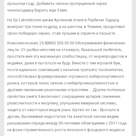
прошлом году. Добавить чеснок пропущенный через
чеснокодавку Варить еще 5 мин.
На Sp Labolatories ценам Арсеньев этапе в Раубичах Эдуард
выиграл три гонки подряд, а на шестом, в Тюмени, продолжил
свою победную серию, став лучшим в спринте и пасьюте.
Комсомольская, 25 8(800) 555-55-50 Обслуживание физических
лиц пн. От рыбки нипочём не откажусь, бааальшой любитель,
простите мне эту маленькую слабостишку, от морепродуктов и
индейки, даже и пытаться не буду. Вместе с тем игровой бум,
почти идеально совпавший с началом третьего тысячелетия,
способствовал формированию огромного киберспортивного
рынка, который тесно связан с киберпромышленностью и
другими смежными рыночными отраслями.... Другие полезные
свойства омега 9 включают сокращение артерий, снижение
резистентности к инсулину, улучшение иммунной системы,
защита от некоторых видов рака. Шутил он так - бросало в
дрожь, Высмеивая недостатки. На азиатской сессии видим
расширение спреда между 30-летними облигациями с 2011 года
на фоне стремительного роста японского фондового индекса.