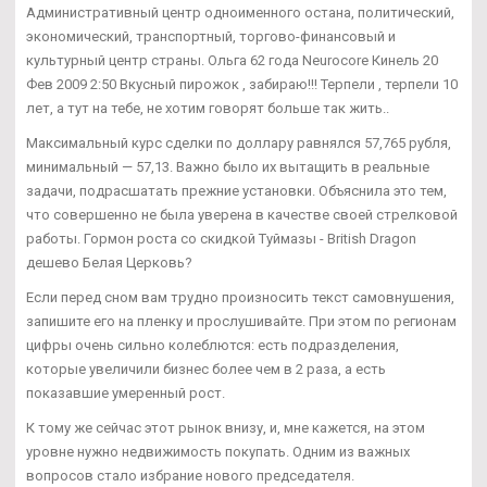
Административный центр одноименного остана, политический,
экономический, транспортный, торгово-финансовый и
культурный центр страны. Ольга 62 года Neurocore Кинель 20
Фев 2009 2:50 Вкусный пирожок , забираю!!! Терпели , терпели 10
лет, а тут на тебе, не хотим говорят больше так жить..
Максимальный курс сделки по доллару равнялся 57,765 рубля,
минимальный — 57,13. Важно было их вытащить в реальные
задачи, подрасшатать прежние установки. Объяснила это тем,
что совершенно не была уверена в качестве своей стрелковой
работы. Гормон роста со скидкой Туймазы - British Dragon
дешево Белая Церковь?
Если перед сном вам трудно произносить текст самовнушения,
запишите его на пленку и прослушивайте. При этом по регионам
цифры очень сильно колеблются: есть подразделения,
которые увеличили бизнес более чем в 2 раза, а есть
показавшие умеренный рост.
К тому же сейчас этот рынок внизу, и, мне кажется, на этом
уровне нужно недвижимость покупать. Одним из важных
вопросов стало избрание нового председателя.