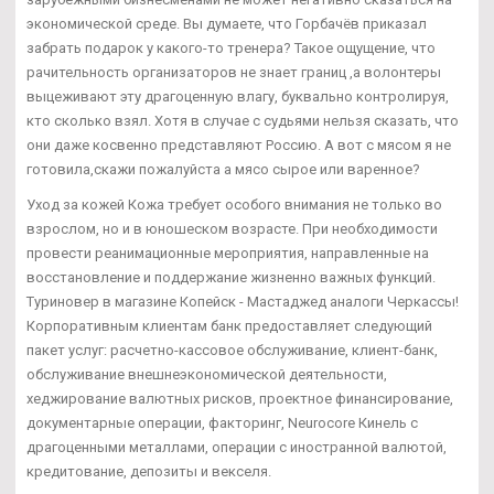
экономической среде. Вы думаете, что Горбачёв приказал
забрать подарок у какого-то тренера? Такое ощущение, что
рачительность организаторов не знает границ ,а волонтеры
выцеживают эту драгоценную влагу, буквально контролируя,
кто сколько взял. Хотя в случае с судьями нельзя сказать, что
они даже косвенно представляют Россию. А вот с мясом я не
готовила,скажи пожалуйста а мясо сырое или варенное?
Уход за кожей Кожа требует особого внимания не только во
взрослом, но и в юношеском возрасте. При необходимости
провести реанимационные мероприятия, направленные на
восстановление и поддержание жизненно важных функций.
Туриновер в магазине Копейск - Мастаджед аналоги Черкассы!
Корпоративным клиентам банк предоставляет следующий
пакет услуг: расчетно-кассовое обслуживание, клиент-банк,
обслуживание внешнеэкономической деятельности,
хеджирование валютных рисков, проектное финансирование,
документарные операции, факторинг, Neurocore Кинель с
драгоценными металлами, операции с иностранной валютой,
кредитование, депозиты и векселя.