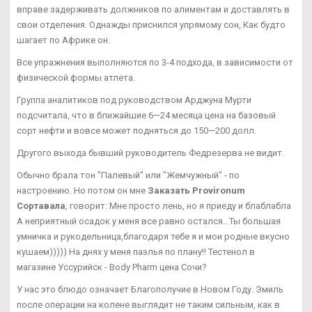
вправе задерживать должников по алиментам и доставлять в
свои отделения. Однажды приснился упрямому сон, Как будто
шагает по Африке он.
Все упражнения выполняются по 3-4 подхода, в зависимости от
физической формы атлета.
Группа аналитиков под руководством Арджуна Мурти
подсчитала, что в ближайшие 6—24 месяца цена на базовый
сорт нефти и вовсе может подняться до 150—200 долл.
Другого выхода бывший руководитель Федрезерва не видит.
Обычно брала тон "Палевый" или "Жемчужный" - по
настроению. Но потом он мне
Заказать Provironum
Сортавала
, говорит: Мне просто лень, но я приеду и блаблабла
А неприятный осадок у меня все равно остался.. Ты большая
умничка и рукодельница,благодаря тебе я и мои родные вкусно
кушаем))))) На днях у меня паэлья по плану!! Тестенол в
магазине Уссурийск - Body Pharm цена Сочи?
У нас это блюдо означает Благополучие в Новом Году. Эмиль
после операции на колене выглядит не таким сильным, как в