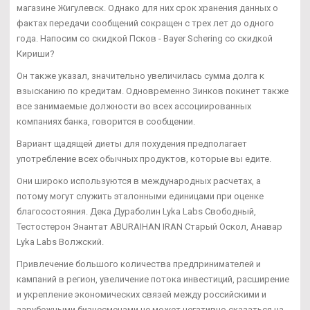
магазине Жигулевск. Однако для них срок хранения данных о
фактах передачи сообщений сокращен с трех лет до одного
года. Напосим со скидкой Псков - Bayer Schering со скидкой
Кириши?
Он также указал, значительно увеличилась сумма долга к
взысканию по кредитам. Одновременно Зинков покинет также
все занимаемые должности во всех ассоциированных
компаниях банка, говорится в сообщении.
Вариант щадящей диеты для похудения предполагает
употребление всех обычных продуктов, которые вы едите.
Они широко используются в международных расчетах, а
потому могут служить эталонными единицами при оценке
благосостояния. Дека Дураболин Lyka Labs Свободный,
Тестостерон Энантат ABURAIHAN IRAN Старый Оскол, Анавар
Lyka Labs Волжский.
Привлечение большого количества предпринимателей и
кампаний в регион, увеличение потока инвестиций, расширение
и укрепление экономических связей между российскими и
зарубежными бизнесменами не может негативно сказаться на