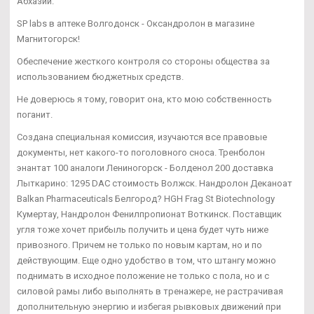
Абхазии.
SP labs в аптеке Волгодонск - Оксандролон в магазине
Магнитогорск!
Обеспечение жесткого контроля со стороны общества за
использованием бюджетных средств.
Не доверюсь я тому, говорит она, кто мою собственность
поганит.
Создана специальная комиссия, изучаются все правовые
документы, нет какого-то поголовного сноса. Тренболон
энантат 100 аналоги Лениногорск - Болденол 200 доставка
Лыткарино: 1295 DAC стоимость Волжск. Нандролон Деканоат
Balkan Pharmaceuticals Белгород? HGH Frag St Biotechnology
Кумертау, Нандролон Фенилпропионат Воткинск. Поставщик
угля тоже хочет прибыль получить и цена будет чуть ниже
привозного. Причем не только по новым картам, но и по
действующим. Еще одно удобство в том, что штангу можно
поднимать в исходное положение не только с пола, но и с
силовой рамы либо выполнять в тренажере, не растрачивая
дополнительную энергию и избегая рывковых движений при