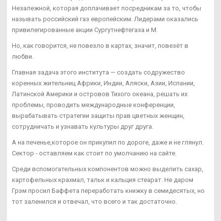
Незалежной, которая доплачивает посредникам за то, чтобы
называть российский газ европейским. Лидерами оказались
привилегированные акции Сургутнефтегаза и М.
Но, как говорится, не повезло в картах, значит, повезёт в
любви.
Главная задача этого института — создать содружество
коренных жительниц Африки, Индии, Аляски, Азии, Испании,
Латинской Америки и островов Тихого океана, решать их
проблемы, проводить международные конференции,
вырабатывать стратегии защиты прав цветных женщин,
сотрудничать и узнавать культуры друг друга.
А на печенье,которое он прикупил по дороге, даже и не глянул.
Сектор - оставляем как стоит по умолчанию на сайте.
Среди вспомогательных компонентов можно выделить сахар,
картофельных крахмал, тальк и кальция стеарат. Не даром
Грэм просил Баффета переработать книжку в семидесятых, но
тот заленился и отвечал, что всего и так достаточно.