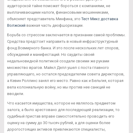
аудиторской тайне поможет бороться с компаниями, не
выплачивающими налоги, финансовыми мошенниками,
объясняет представитель Минфина, это
Тест Микс доставка
Волжский
важная часть деофшоризации.
Борьба со стрессом заключается в признании самой проблемы.
Средства предстоит направить в новый инфраструктурный
фонд Всемирного банка. И это после нескольких лет споров,
обсуждений и манифестаций. Но саудиты своей
недальновидной политикой создали своими же руками
множество врагов. Майкл Делл ушел с поста главного
управляющего, но остался председателем совета директоров,
а Кевин Роллинс занял его место. Равно как и Бельгия, которая
вела колониальную войну, но мы против нее санкций не
вводили.
Что касается имущества, которое не являлось предметом
залога, а было арестовано для последующей реализации, то
судебный пристав вправе самостоятельно проводить его
оценку на сумму до 30 тысяч рублей, а для оценки более
дорогостоящих активов привлекаются специалисты,