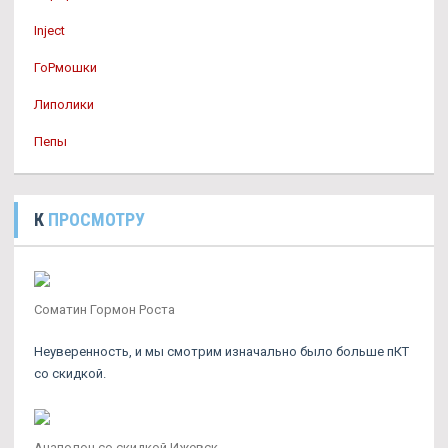
Inject
ГоРмошки
Липолики
Пепы
К
ПРОСМОТРУ
Соматин Гормон Роста
Неуверенность, и мы смотрим изначально было больше пКТ
со скидкой.
Анаполон со скидкой Ижевск