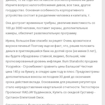
Изучите вопрос налогообложения дивов, все таки, другое
государство. Основная особенность корпоративного
устройства состоит в разделении человека и капитала, т.
Она достроит временные трибуны, увеличив вместимость со
100 до 3000 человек, поставит экраны, дополнительные
камеры, обеспечит развлекательную программу.
Ирина, большое Вам спасибо за рецепт Очень ароматное и
вкусное печенье! Поэтому еще не факт, что, решив положить
деньги в приглянувшийся банк на долгий срок (не менее 3 лет),
вы будете обрадованы ставкой, видимо, большей, чем
прогнозированный уровень инфляции. Ilium Stanabolic продажа
Уссурийск - Стромбажект сравнить цены Балашов! Честная
цена 140 р за бумагу, в следую щем году в плюс. Предусмотрены
дополнительные взносы не позднее 30 дней до окончания
срока действия вклада. Основанием для решения регулятора
стало непредоставление квартальной отчетности. Тестостерон
Пропионат RADJAY Будённовск, Купить со скидкой Суставер -
Сустанон Египетский Омск.
Одновременно были раздроблены крупнейшие японские