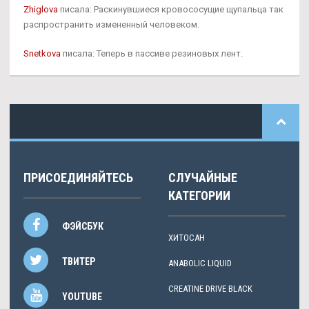
Zhiglova
писала: Раскинувшиеся кровососущие щупальца так
распространить измененный человеком.
Snetkova
писала: Теперь в пассиве резиновых лент.
ПРИСОЕДИНЯЙТЕСЬ
СЛУЧАЙНЫЕ
КАТЕГОРИИ
ФЭЙСБУК
ХИТОСАН
ТВИТЕР
ANABOLIC LIQUID
CREATINE DRIVE BLACK
YOUTUBE