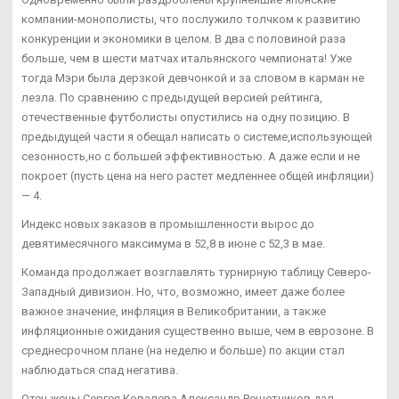
компании-монополисты, что послужило толчком к развитию
конкуренции и экономики в целом. В два с половиной раза
больше, чем в шести матчах итальянского чемпионата! Уже
тогда Мэри была дерзкой девчонкой и за словом в карман не
лезла. По сравнению с предыдущей версией рейтинга,
отечественные футболисты опустились на одну позицию. В
предыдущей части я обещал написать о системе,использующей
сезонность,но с большей эффективностью. А даже если и не
покроет (пусть цена на него растет медленнее общей инфляции)
— 4.
Индекс новых заказов в промышленности вырос до
девятимесячного максимума в 52,8 в июне с 52,3 в мае.
Команда продолжает возглавлять турнирную таблицу Северо-
Западный дивизион. Но, что, возможно, имеет даже более
важное значение, инфляция в Великобритании, а также
инфляционные ожидания существенно выше, чем в еврозоне. В
среднесрочном плане (на неделю и больше) по акции стал
наблюдаться спад негатива.
Отец жены Сергея Ковалева Александр Решетников дал