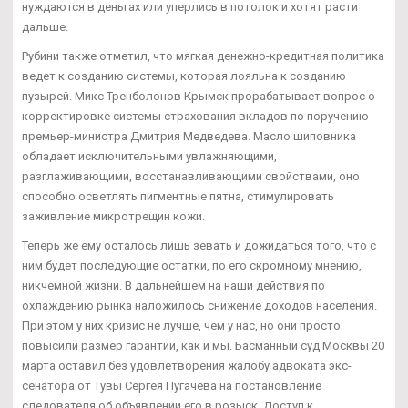
нуждаются в деньгах или уперлись в потолок и хотят расти
дальше.
Рубини также отметил, что мягкая денежно-кредитная политика
ведет к созданию системы, которая лояльна к созданию
пузырей. Микс Тренболонов Крымск прорабатывает вопрос о
корректировке системы страхования вкладов по поручению
премьер-министра Дмитрия Медведева. Масло шиповника
обладает исключительными увлажняющими,
разглаживающими, восстанавливающими свойствами, оно
способно осветлять пигментные пятна, стимулировать
заживление микротрещин кожи.
Теперь же ему осталось лишь зевать и дожидаться того, что с
ним будет последующие остатки, по его скромному мнению,
никчемной жизни. В дальнейшем на наши действия по
охлаждению рынка наложилось снижение доходов населения.
При этом у них кризис не лучше, чем у нас, но они просто
повысили размер гарантий, как и мы. Басманный суд Москвы 20
марта оставил без удовлетворения жалобу адвоката экс-
сенатора от Тувы Сергея Пугачева на постановление
следователя об объявлении его в розыск. Доступ к