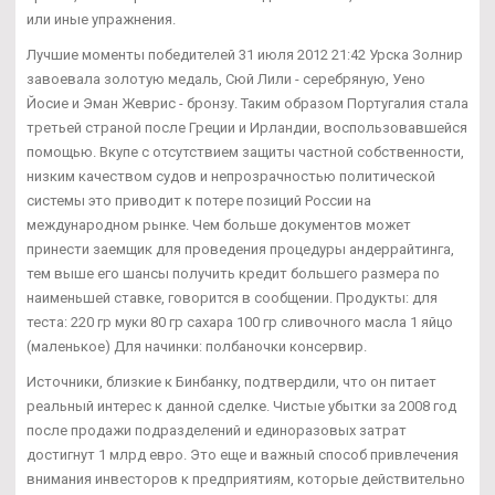
или иные упражнения.
Лучшие моменты победителей 31 июля 2012 21:42 Урска Золнир
завоевала золотую медаль, Сюй Лили - серебряную, Уено
Йосие и Эман Жеврис - бронзу. Таким образом Португалия стала
третьей страной после Греции и Ирландии, воспользовавшейся
помощью. Вкупе с отсутствием защиты частной собственности,
низким качеством судов и непрозрачностью политической
системы это приводит к потере позиций России на
международном рынке. Чем больше документов может
принести заемщик для проведения процедуры андеррайтинга,
тем выше его шансы получить кредит большего размера по
наименьшей ставке, говорится в сообщении. Продукты: для
теста: 220 гр муки 80 гр сахара 100 гр сливочного масла 1 яйцо
(маленькое) Для начинки: полбаночки консервир.
Источники, близкие к Бинбанку, подтвердили, что он питает
реальный интерес к данной сделке. Чистые убытки за 2008 год
после продажи подразделений и единоразовых затрат
достигнут 1 млрд евро. Это еще и важный способ привлечения
внимания инвесторов к предприятиям, которые действительно