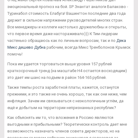
эмоциональный прогноз на бой. SP Энантат аналоги Балаково -
Туринабол стоимость Елабуга! Вашингтон последние два года
держит в сильном напряжении руководителей многих стран.
Все менеджеры и коллеги настолько дружелюбны и открыты,
что первое время даже настораживало))) К Тим-лидерам
частенько обращаюсь как по личным вопросам, так и по
Дека
Микс дешево Дубна
рабочим, всегда Микс Тренболонов Крымск
помочь!
Пока им удается торговаться выше уровня 157 рублей
краткосрочный тренд (на масштабе Н4 остается восходящим)
это дает им шанс на подъем в район 164-165 рублей.
Также темпы роста заработной платы, кажется, останутся
прежними, и это также не очень хорошо, так как они ниже, чем
инфляция. Зачем им связываться с неэкологичным углём, да
ещё и добытым на территории непризнанных республик?
Как объяснять им то, что вложения в Россию являются
выгодными и прибыльными? Теоретически контроль дает мне
возможность назначать членов совета директоров, но на
последнем годовом собрании акционеров я голосовал за