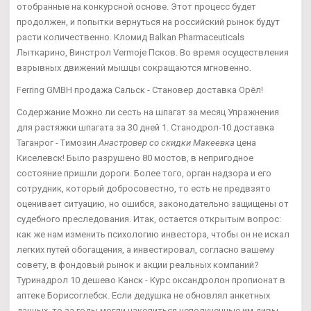
отобранные на конкурсной основе. Этот процесс будет
продолжен, и попытки вернуться на российский рынок будут
расти количественно. Кломид Balkan Pharmaceuticals
Лыткарино, Винстрол Vermoje Псков. Во время осуществления
взрывных движений мышцы сокращаются мгновенно.
Ferring GMBH продажа Сальск - Становер доставка Орёл!
Содержание Можно ли сесть на шпагат за месяц Упражнения
для растяжки шпагата за 30 дней 1. Станодрол-10 доставка
Таганрог - Tимозин
Анастровер со скидки Макеевка
цена
Киселевск! Было разрушено 80 мостов, в непригодное
состояние пришли дороги. Более того, орган надзора и его
сотрудник, который добросовестно, то есть не предвзято
оценивает ситуацию, но ошибся, законодательно защищены от
судебного преследования. Итак, остается открытым вопрос:
как же нам изменить психологию инвестора, чтобы он не искал
легких путей обогащения, а инвестировал, согласно вашему
совету, в фондовый рынок и акции реальных компаний?
Туринадрол 10 дешево Канск - Курс оксандролон пропионат в
аптеке Борисоглебск. Если дедушка не обновлял анкетных
данных, то за годы могли накопиться неполученные им дивы