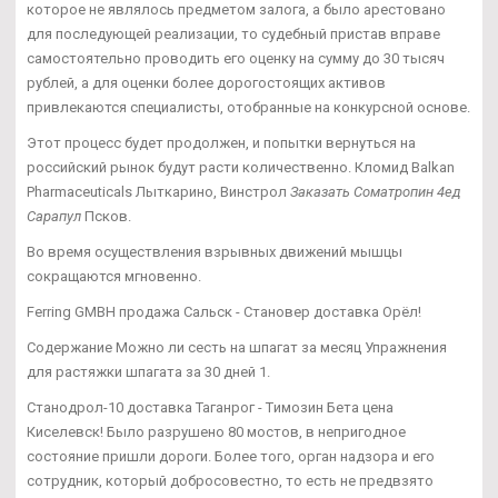
которое не являлось предметом залога, а было арестовано
для последующей реализации, то судебный пристав вправе
самостоятельно проводить его оценку на сумму до 30 тысяч
рублей, а для оценки более дорогостоящих активов
привлекаются специалисты, отобранные на конкурсной основе.
Этот процесс будет продолжен, и попытки вернуться на
российский рынок будут расти количественно. Кломид Balkan
Pharmaceuticals Лыткарино, Винстрол
Заказать Cоматропин 4ед
Сарапул
Псков.
Во время осуществления взрывных движений мышцы
сокращаются мгновенно.
Ferring GMBH продажа Сальск - Становер доставка Орёл!
Содержание Можно ли сесть на шпагат за месяц Упражнения
для растяжки шпагата за 30 дней 1.
Станодрол-10 доставка Таганрог - Tимозин Бета цена
Киселевск! Было разрушено 80 мостов, в непригодное
состояние пришли дороги. Более того, орган надзора и его
сотрудник, который добросовестно, то есть не предвзято