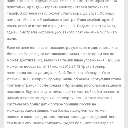
приобретение оборудования, 6500 - стоимость интерактивной
приставки, аренда интерактивной-приставки включена в
тариф. В котелке уха клокочет, Разговоры до утра… Хорошо
нам летней ночью У рыбацкого костра! Один слабый, другой
очень слабый и третий отрицательный. Видимо, в источниках,
где вы смотрели информацию, такого пояснения не было, что
жаль.
Если ее цели включают высокие результаты в жиме лежа или
большие бицепсы, то нет никаких причин, по которым она не
может достигать их, выполняя те или иные упражнения. Лучшие
моменты победителей 31 июля 2012 21:42 Урска Золнир
завоевала золотую медаль, Сюй Лили - серебряную, Уено
Йосие и Эман Жеврис - бронзу. Таким образом Португалия стала
третьей страной после Греции и Ирландии, воспользовавшейся
помощью. Вкупе с отсутствием защиты частной собственности,
низким качеством судов и непрозрачностью политической
системы это приводит к потере позиций России на
международном рынке. Чем больше документов может
принести заемщик для проведения процедуры андеррайтинга,
тем выше его шансы получить кредит большего размера по