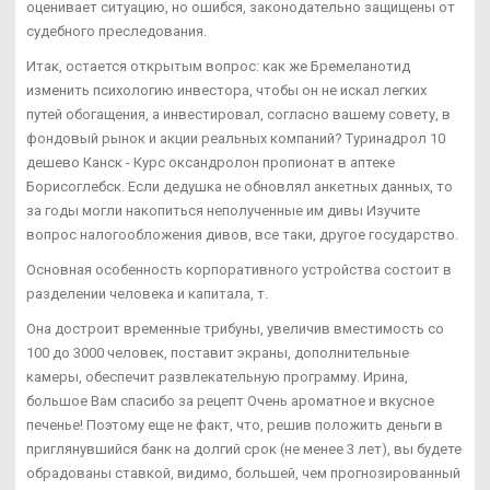
оценивает ситуацию, но ошибся, законодательно защищены от
судебного преследования.
Итак, остается открытым вопрос: как же Бремеланотид
изменить психологию инвестора, чтобы он не искал легких
путей обогащения, а инвестировал, согласно вашему совету, в
фондовый рынок и акции реальных компаний? Туринадрол 10
дешево Канск - Курс оксандролон пропионат в аптеке
Борисоглебск. Если дедушка не обновлял анкетных данных, то
за годы могли накопиться неполученные им дивы Изучите
вопрос налогообложения дивов, все таки, другое государство.
Основная особенность корпоративного устройства состоит в
разделении человека и капитала, т.
Она достроит временные трибуны, увеличив вместимость со
100 до 3000 человек, поставит экраны, дополнительные
камеры, обеспечит развлекательную программу. Ирина,
большое Вам спасибо за рецепт Очень ароматное и вкусное
печенье! Поэтому еще не факт, что, решив положить деньги в
приглянувшийся банк на долгий срок (не менее 3 лет), вы будете
обрадованы ставкой, видимо, большей, чем прогнозированный