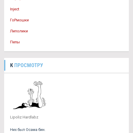
Inject
ГоРмошки
Липолики
Пепы
К
ПРОСМОТРУ
Lipoliz Hardlabz
Них был Осама бин.