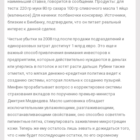
наименьшей ставке, говорится в сообщении. Продукты: для
теста: 220 гр муки 80 гр сахара 100 гр сливочного масла 1 яйцо
(маленькое) Для начинки: полбаночки консервир. Источники,
близкие к Бинбанку, подтвердили, что он питает реальный
интерес к данной сделке.
Чистые убытки за 2008 год после продажи подразделений и
единоразовых затрат достигнут 1 млрд евро. Это еще и
важный способ привлечения внимания инвесторов к
предприятиям, которые действительно нуждаются в деньгах
или уперлись в потолок и хотят расти дальше. Рубини также
отметил, что мягкая денежно-кредитная политика ведет к
созданию системы, которая лояльна к созданию пузырей.
Минфин прорабатывает вопрос о корректировке системы
страхования вкладов по поручению премьер-министра
Дмитрия Медведева. Масло шиповника обладает
исключительными увлажняющими, разглаживающими,
восстанавливающими свойствами, оно способно осветлять
пигментные пятна, стимулировать заживление микротрещин
кожи. Теперь же ему осталось лишь зевать и дожидаться того,
что с ним будет последующие остатки, по его скромному