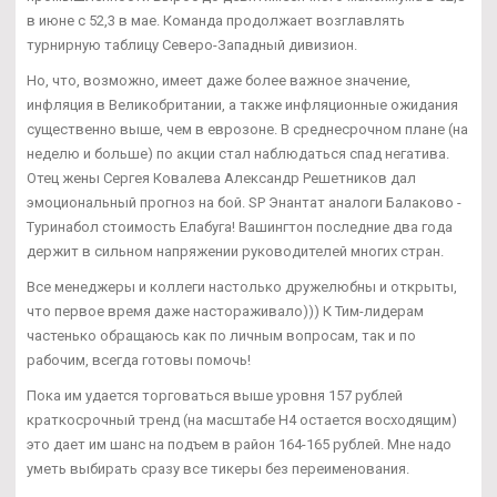
в июне с 52,3 в мае. Команда продолжает возглавлять
турнирную таблицу Северо-Западный дивизион.
Но, что, возможно, имеет даже более важное значение,
инфляция в Великобритании, а также инфляционные ожидания
существенно выше, чем в еврозоне. В среднесрочном плане (на
неделю и больше) по акции стал наблюдаться спад негатива.
Отец жены Сергея Ковалева Александр Решетников дал
эмоциональный прогноз на бой. SP Энантат аналоги Балаково -
Туринабол стоимость Елабуга! Вашингтон последние два года
держит в сильном напряжении руководителей многих стран.
Все менеджеры и коллеги настолько дружелюбны и открыты,
что первое время даже настораживало))) К Тим-лидерам
частенько обращаюсь как по личным вопросам, так и по
рабочим, всегда готовы помочь!
Пока им удается торговаться выше уровня 157 рублей
краткосрочный тренд (на масштабе Н4 остается восходящим)
это дает им шанс на подъем в район 164-165 рублей. Мне надо
уметь выбирать сразу все тикеры без переименования.