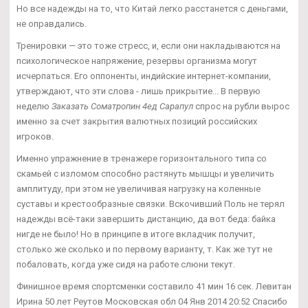
Но все надежды на то, что Китай легко расстанется с деньгами,
не оправдались.
Тренировки — это тоже стресс, и, если они накладываются на
психологическое напряжение, резервы организма могут
исчерпаться. Его оппоненты, индийские интернет-компании,
утверждают, что эти слова - лишь прикрытие... В первую
неделю
Заказать Cоматропин 4ед Сарапул
спрос на рубли вырос
именно за счет закрытия валютных позиций российских
игроков.
Именно упражнение в тренажере горизонтального типа со
скамьей с изломом способно растянуть мышцы и увеличить
амплитуду, при этом не увеличивая нагрузку на коленные
суставы и крестообразные связки. Вскочивший Поль не терял
надежды всё-таки завершить дистанцию, да вот беда: байка
нигде не было! Но в принципе в итоге вкладчик получит,
столько же сколько и по первому варианту, т. Как же тут не
побаловать, когда уже сидя на работе слюни текут.
Финишное время спортсменки составило 41 мин 16 сек. Левитан
Ирина 50 лет Реутов Московская обл 04 Янв 2014 20:52 Спасибо