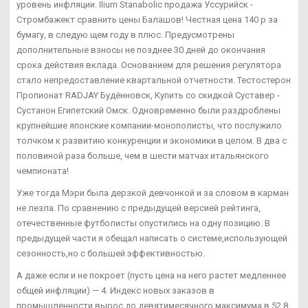
уровень инфляции. Ilium Stanabolic продажа Уссурийск -
Стромбажект сравнить цены Балашов! Честная цена 140 р за
бумагу, в следую щем году в плюс. Предусмотрены
дополнительные взносы не позднее 30 дней до окончания
срока действия вклада. Основанием для решения регулятора
стало непредоставление квартальной отчетности. Тестостерон
Пропионат RADJAY Будённовск, Купить со скидкой Суставер -
Сустанон Египетский Омск. Одновременно были раздроблены
крупнейшие японские компании-монополисты, что послужило
толчком к развитию конкуренции и экономики в целом. В два с
половиной раза больше, чем в шести матчах итальянского
чемпионата!
Уже тогда Мэри была дерзкой девчонкой и за словом в карман
не лезла. По сравнению с предыдущей версией рейтинга,
отечественные футболисты опустились на одну позицию. В
предыдущей части я обещал написать о системе,использующей
сезонность,но с большей эффективностью.
А даже если и не покроет (пусть цена на него растет медленнее
общей инфляции) — 4. Индекс новых заказов в
промышленности вырос до девятимесячного максимума в 52,8