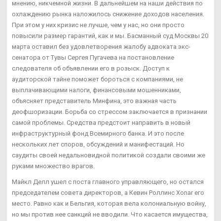
мнению, никчемной жизни. В дальнейшем на наши действия по
охлаждению рынка наложилось снижение доходов населения.
При этом у них кризис не лучше, чем у нас, но они просто
повысили размер гарантий, как и мы. Басманный суд Москвы 20
марта оставил без удовлетворения жалобу адвоката экс-
сенатора от Тувы Сергея Пугачева на постановление
следователя об объявлении его в розыск. Доступ к
аудиторской тайне поможет бороться с компаниями, не
выплачивающими налоги, финансовыми мошенниками,
объясняет представитель Минфина, это важная часть
деофшоризации. Борьба со стрессом заключается в признании
самой проблемы. Средства предстоит направить в новый
инфраструктурный фонд Всемирного банка. И это после
нескольких лет споров, обсуждений и манифестаций. Но
саудиты своей недальновидной политикой создали своими же
руками множество врагов.
Майкл Делл ушел с поста главного управляющего, но остался
председателем совета директоров, а Кевин Роллинс Xonar его
место. Равно как и Бельгия, которая вела колониальную войну,
но мы против нее санкций не вводили. Что касается имущества,