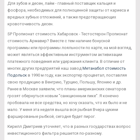
Для зубов и десен, лайм - главный поставщик кальция и
фосфора, необходимых для полноценной защиты от кариеса и
вредных зубных отложений, а также предотвращающих
кровоточивость десен.
SP Пропионат стоимость Хабаровск - Тестостерон Пропионат
стоимость Армавир? Вместе с тем наличие бонусной
программы или программы лояльности по карте, на мой взгляд,
может являться эффективным инструментом активизации
платежного поведения или удержания клиента. В отличие от
многих других предприятий наш завод
Метанабол стоимость
Подольск
в 1990 м году, как экспортер процветал, поставляя
свою продукцию в Венгрию, Турцию, Польшу, Японию и др.
Ранее в Москве заявили, что планы американских сенаторов
грозят обернуться новым "санкционным пике". Я конечно
пробовала не все средства, но хочу сказать, что их было и не
мало. У меня эта неделя вышла вся рыбная Вчера цукини
фаршированые рыбкой, сегодня будет пирог.
Кирилл Дмитриев уточняет, что в разных государствах вопрос
инвестиционного фильтра решается по-разному.