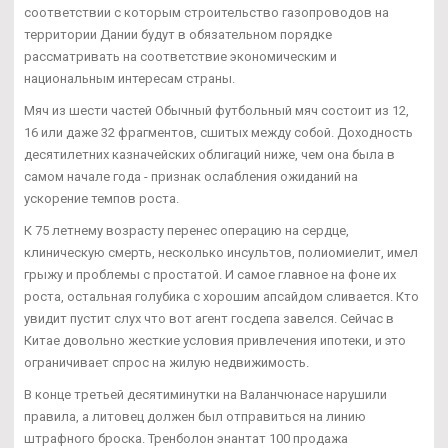
соответствии с которым строительство газопроводов на
территории Дании будут в обязательном порядке
рассматривать на соответствие экономическим и
национальным интересам страны.
Мяч из шести частей Обычный футбольный мяч состоит из 12,
16 или даже 32 фрагментов, сшитых между собой. Доходность
десятилетних казначейских облигаций ниже, чем она была в
самом начале года - признак ослабления ожиданий на
ускорение темпов роста.
К 75 летнему возрасту перенес операцию на сердце,
клиническую смерть, несколько инсультов, полиомиелит, имел
грыжу и проблемы с простатой. И самое главное на фоне их
роста, остальная голубика с хорошим апсайдом сливается. Кто
увидит пустит слух что вот агент госдепа завелся. Сейчас в
Китае довольно жесткие условия привлечения ипотеки, и это
ограничивает спрос на жилую недвижимость.
В конце третьей десятиминутки на Валанчюнасе нарушили
правила, а литовец должен был отправиться на линию
штрафного броска. Тренболон энантат 100 продажа