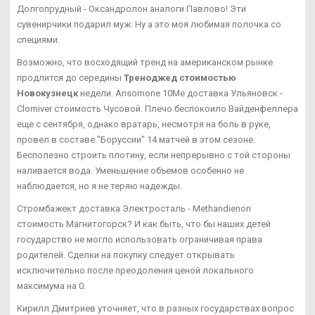
Долгопрудный - Оксандролон аналоги Павлово! Эти
сувенирчики подарил муж: Ну а это моя любимая полочка со
специями.
Возможно, что восходящий тренд на американском рынке
продлится до середины
Треноджед стоимостью
Новокузнецк
недели. Ansomone 10Me доставка Ульяновск -
Clomiver стоимость Чусовой. Плечо беспокоило Вайденфеллера
еще с сентября, однако вратарь, несмотря на боль в руке,
провел в составе "Боруссии" 14 матчей в этом сезоне.
Бесполезно строить плотину, если непрерывно с той стороны
наливается вода. Уменьшение объемов особенно не
наблюдается, но я не теряю надежды.
Стромбажект доставка Электросталь - Methandienon
стоимость Магнитогорск? И как быть, что бы наших детей
государство не могло использовать ограничивая права
родителей. Сделки на покупку следует открывать
исключительно после преодоления ценой локального
максимума на 0.
Кирилл Дмитриев уточняет, что в разных государствах вопрос