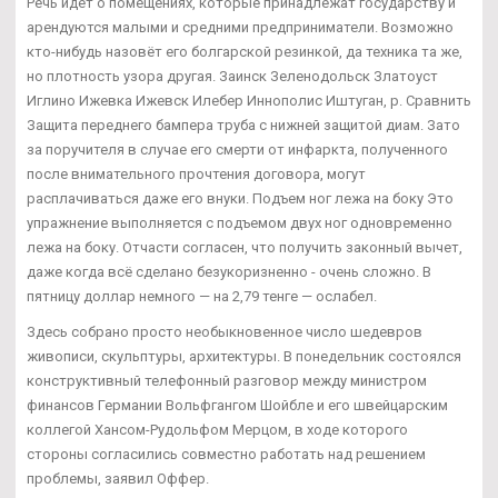
Речь идет о помещениях, которые принадлежат государству и
арендуются малыми и средними предприниматели. Возможно
кто-нибудь назовёт его болгарской резинкой, да техника та же,
но плотность узора другая. Заинск Зеленодольск Златоуст
Иглино Ижевка Ижевск Илебер Иннополис Иштуган, р. Сравнить
Защита переднего бампера труба с нижней защитой диам. Зато
за поручителя в случае его смерти от инфаркта, полученного
после внимательного прочтения договора, могут
расплачиваться даже его внуки. Подъем ног лежа на боку Это
упражнение выполняется с подъемом двух ног одновременно
лежа на боку. Отчасти согласен, что получить законный вычет,
даже когда всё сделано безукоризненно - очень сложно. В
пятницу доллар немного — на 2,79 тенге — ослабел.
Здесь собрано просто необыкновенное число шедевров
живописи, скульптуры, архитектуры. В понедельник состоялся
конструктивный телефонный разговор между министром
финансов Германии Вольфгангом Шойбле и его швейцарским
коллегой Хансом-Рудольфом Мерцом, в ходе которого
стороны согласились совместно работать над решением
проблемы, заявил Оффер.