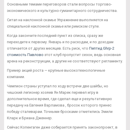
Основными темами переговоров стали вопросы торгово-
экономического и культурно-гуманитарного сотрудничества.
Ситап на наклонной скамье Упражнение выполняется на
специальной наклонной скамье или римском стуле.
Когда закончите последний пункт из списка, сразу же
переходите к первому. Январь и по расходам, и по доходам
отличается от других месяцев. Есть риск, что
Пептид Ghrp-2
стоимость Павлово
этот клуб пропустит сезон, ведь основная
арена на реконструкции, а другие не соответствуют регламенту.
Пример акций роста — крупные высокотехнологичные
компании.
Чемпион страны уступал по ходу встречи две шайбы, но
чешский легионер хозяев Ян Марек перевел игру в
дополнительное время, где сделал еще и результативную
передачу на Евгения Варламова , бросок которого принес
победу сталеварам. Точными бросками отметились Эмили
Кларк и Бриана Дженнер.
Сейчас Копенгаген даже собирается принять законопроект, в