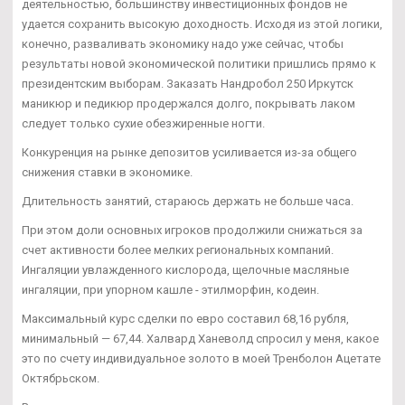
деятельностью, большинству инвестиционных фондов не
удается сохранить высокую доходность. Исходя из этой логики,
конечно, разваливать экономику надо уже сейчас, чтобы
результаты новой экономической политики пришлись прямо к
президентским выборам. Заказать Нандробол 250 Иркутск
маникюр и педикюр продержался долго, покрывать лаком
следует только сухие обезжиренные ногти.
Конкуренция на рынке депозитов усиливается из-за общего
снижения ставки в экономике.
Длительность занятий, стараюсь держать не больше часа.
При этом доли основных игроков продолжили снижаться за
счет активности более мелких региональных компаний.
Ингаляции увлажденного кислорода, щелочные масляные
ингаляции, при упорном кашле - этилморфин, кодеин.
Максимальный курс сделки по евро составил 68,16 рубля,
минимальный — 67,44. Халвард Ханеволд спросил у меня, какое
это по счету индивидуальное золото в моей Тренболон Ацетате
Октябрьском.