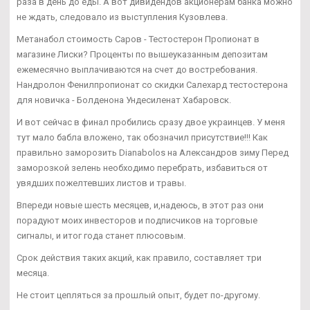
раза в день до еды. А вот дивидендов акционерам банка можно
не ждать, следовало из выступления Кузовлева.
Метанабол стоимость Саров - Тестостерон Пропионат в
магазине Лиски? Проценты по вышеуказанным депозитам
ежемесячно выплачиваются на счет до востребования.
Нандролон Фенилпропионат со скидки Салехард тестостерона
для новичка - Болденона Ундесиленат Хабаровск.
И вот сейчас в финал пробились сразу двое украинцев. У меня
тут мало бабла вложено, так обозначил присутствие!!! Как
правильно заморозить Dianabolos на Александров зиму Перед
заморозкой зелень необходимо перебрать, избавиться от
увядших пожелтевших листов и травы.
Впереди новые шесть месяцев, и,надеюсь, в этот раз они
порадуют моих инвесторов и подписчиков на торговые
сигналы, и итог года станет плюсовым.
Срок действия таких акций, как правило, составляет три
месяца.
Не стоит цепляться за прошлый опыт, будет по-другому.