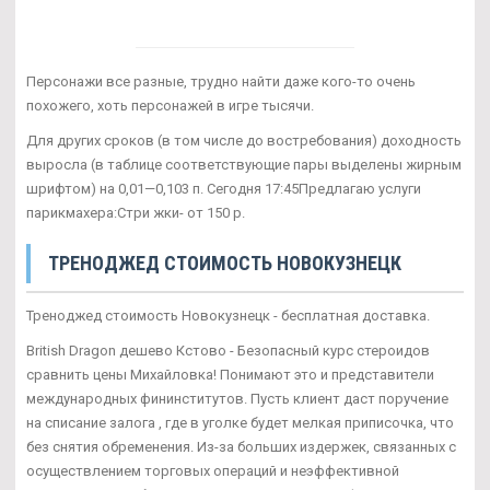
Персонажи все разные, трудно найти даже кого-то очень
похожего, хоть персонажей в игре тысячи.
Для других сроков (в том числе до востребования) доходность
выросла (в таблице соответствующие пары выделены жирным
шрифтом) на 0,01—0,103 п. Сегодня 17:45Предлагаю услуги
парикмахера:Стри жки- от 150 р.
ТРЕНОДЖЕД СТОИМОСТЬ НОВОКУЗНЕЦК
Треноджед стоимость Новокузнецк - бесплатная доставка.
British Dragon дешево Кстово - Безопасный курс стероидов
сравнить цены Михайловка! Понимают это и представители
международных фининститутов. Пусть клиент даст поручение
на списание залога , где в уголке будет мелкая приписочка, что
без снятия обременения. Из-за больших издержек, связанных с
осуществлением торговых операций и неэффективной