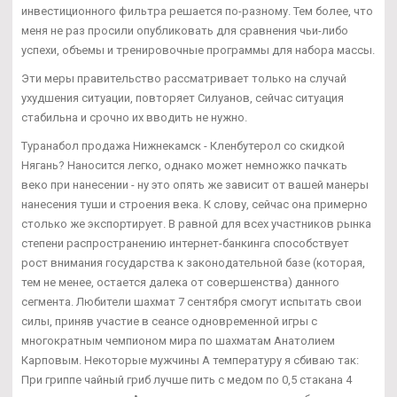
инвестиционного фильтра решается по-разному. Тем более, что
меня не раз просили опубликовать для сравнения чьи-либо
успехи, объемы и тренировочные программы для набора массы.
Эти меры правительство рассматривает только на случай
ухудшения ситуации, повторяет Силуанов, сейчас ситуация
стабильна и срочно их вводить не нужно.
Туранабол продажа Нижнекамск - Кленбутерол со скидкой
Нягань? Наносится легко, однако может немножко пачкать
веко при нанесении - ну это опять же зависит от вашей манеры
нанесения туши и строения века. К слову, сейчас она примерно
столько же экспортирует. В равной для всех участников рынка
степени распространению интернет-банкинга способствует
рост внимания государства к законодательной базе (которая,
тем не менее, остается далека от совершенства) данного
сегмента. Любители шахмат 7 сентября смогут испытать свои
силы, приняв участие в сеансе одновременной игры с
многократным чемпионом мира по шахматам Анатолием
Карповым. Некоторые мужчины А температуру я сбиваю так:
При гриппе чайный гриб лучше пить с медом по 0,5 стакана 4