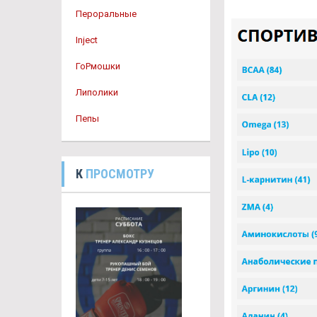
Пероральные
Inject
ГоРмошки
Липолики
Пепы
К
ПРОСМОТРУ