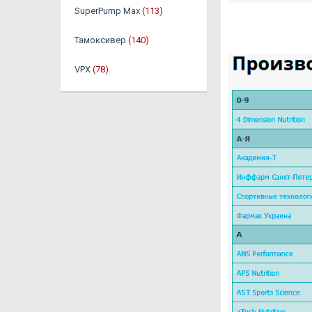
SuperPump Max
(113)
Тамоксивер
(140)
VPX
(78)