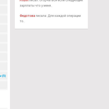
Fridrih
писал: Огорчаться если следующие
зарплаты что у меня.
Федотова
писала: Для каждой операции
то.