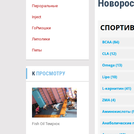
Новорос
Пероральные
Inject
ГоРмошки
Липолики
Пепы
К
ПРОСМОТРУ
Fish Oil Темрюк