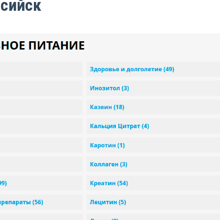
сийск