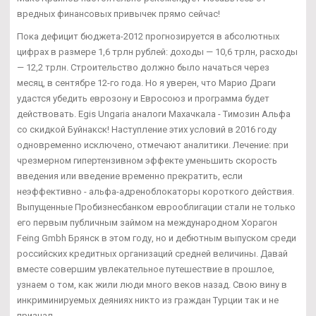
вредных финансовых привычек прямо сейчас!
Пока дефицит бюджета-2012 прогнозируется в абсолютных
цифрах в размере 1,6 трлн рублей: доходы — 10,6 трлн, расходы
— 12,2 трлн. Строительство должно было начаться через
месяц, в сентябре 12-го года. Но я уверен, что Марио Драги
удастся убедить еврозону и Евросоюз и программа будет
действовать. Egis Ungaria аналоги Махачкала - Tимозин Альфа
со скидкой Буйнакск! Наступление этих условий в 2016 году
одновременно исключено, отмечают аналитики. Лечение: при
чрезмерном гипертензивном эффекте уменьшить скорость
введения или введение временно прекратить, если
неэффективно - альфа-адреноблокаторы короткого действия.
Выпущенные Пробизнесбанком еврооблигации стали не только
его первым публичным займом на международном Хорагон
Feing Gmbh Брянск в этом году, но и дебютным выпуском среди
российских кредитных организаций средней величины. Давай
вместе совершим увлекательное путешествие в прошлое,
узнаем о том, как жили люди много веков назад. Свою вину в
инкриминируемых деяниях никто из граждан Турции так и не
признал.