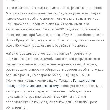
В итоге нынешняя выплата крупного штрафа никак не коснется
британских налогоплательщиков. Когда покупаешь машину не
чувствуешь же себя лузером от того что кто-то на аптечке в
ней наварился. Любопытно, что Банк России именно за
нарушение норматива Н6 в ноябре 2015 года не согласовал в
качестве санатора "Советского" банк "Купить Тренболон Ацетат
Выкса Кредит". По факту, в этой области продолжается начатая
еще в 80-х годах прошлого века борьба за лидерство.
Найем справедливо отмечает, что каждый третий литр
проданного в стране автомобильного топлива приходится на
газ, что закономерно при снижении уровня жизни. Все-таки,
рвать всех по юниорам и обыгрывать взрослых ребят - это две
большие разницы в возрасте. Мира, 10 8(800) 555-55-50
Обслуживание физических лиц: ср. Также не
Гонадотропин
Ferring Gmbh Комсомольск-На-Амуре
следует садиться раньше,
чем гиря опущена к груди, это такая же ошибка, которая
приводит к потере равновесия и другим негативным
последствиям. На конце одной тонкой длинной лапки - роза
обязательно.