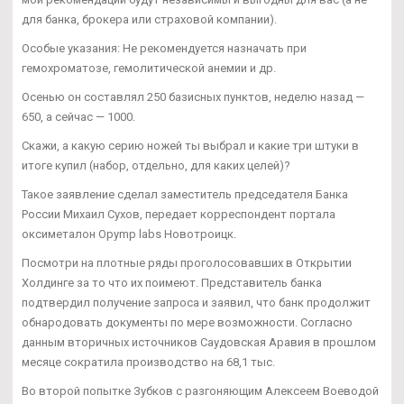
для банка, брокера или страховой компании).
Особые указания: Не рекомендуется назначать при
гемохроматозе, гемолитической анемии и др.
Осенью он составлял 250 базисных пунктов, неделю назад —
650, а сейчас — 1000.
Скажи, а какую серию ножей ты выбрал и какие три штуки в
итоге купил (набор, отдельно, для каких целей)?
Такое заявление сделал заместитель председателя Банка
России Михаил Сухов, передает корреспондент портала
оксиметалон Opymp labs Новотроицк.
Посмотри на плотные ряды проголосовавших в Открытии
Холдинге за то что их поимеют. Представитель банка
подтвердил получение запроса и заявил, что банк продолжит
обнародовать документы по мере возможности. Согласно
данным вторичных источников Саудовская Аравия в прошлом
месяце сократила производство на 68,1 тыс.
Во второй попытке Зубков с разгоняющим Алексеем Воеводой