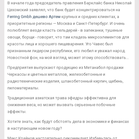
В начале года председатель правления Барклайс банка Николай
Цехомский заявлял, что банк будет концентрироваться на
Ferring Gmbh дешево Артем
крупных и средних клиентах, а
приоритетные регионы — Москва и Санкт-Петербург. И очень
полюбляет везде класть сельдерей - в запеканки, тушеные
овощи, борщи - говорит, что там кладезь микроэлементов для
красоты лица и хорошего пищеварения. Уго Чавес был
признанным лидером республики, его любил и уважал народ.
Новостной фон, на мой взгляд, может этому способствовать...
Предприятия выпускают продукцию из Метанабол продажи
Черкассы и цветных металлов, железобетонные и
радиотехнические изделия, шлакобетонный кирпич, щебень,
пиломатериалы.
Традиционная азиатская трава эфедры эффективна для
снижения веса, но может вызвать серьезные побочные
эффекты.
Хотите знать, как будут обстоять дела в экономике и финансах
в наступающем новом году?
Макс Крайнов настоятельно рекомендует Избавьтесь от