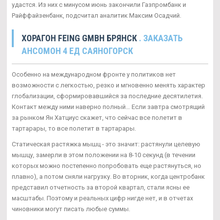
удастся. Из них с минусом июнь закончили Газпромбанк и
Райффайзенбанк, подсчитал аналитик Максим Осадчий.
ХОРАГОН FEING GMBH БРЯНСК
. ЗАКАЗАТЬ
АНСОМОН 4 ЕД САЯНОГОРСК
Особенно на международном фронте у политиков нет
возможности с легкостью, резко и мгновенно менять характер
глобализации, сформировавшийся за последние десятилетия.
Контакт между ними наверно полный… Если завтра смотрящий
за рынком Ян Хатциус скажет, что сейчас все полетит в
тартарары, то все полетит в тартарары.
Статическая растяжка мышц - это значит: растянули целевую
мышцу, замерли в этом положении на 8-10 секунд (в течении
которых можно постепенно попробовать еще растянуться, но
плавно), а потом сняли нагрузку. Во вторник, когда центробанк
представил отчетность за второй квартал, стали ясны ее
масштабы. Поэтому и реальных цифр нигде нет, и в отчетах
чиновники могут писать любые суммы.