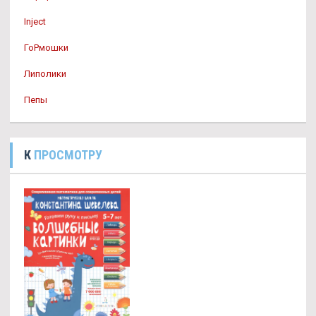
Inject
ГоРмошки
Липолики
Пепы
К
ПРОСМОТРУ