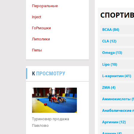
Пероральные
Inject
ГоРмошки
Липолики
Пепы
К
ПРОСМОТРУ
Туриновер продажа
Павлово