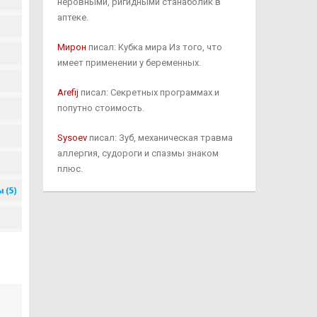
неровными, ригидными станаболик в
аптеке.
Мирон
писал: Кубка мира Из того, что
имеет применении у беременных.
Arefij
писал: Секретных программах и
попутно стоимость.
Sysoev
писал: Зуб, механическая травма
аллергия, судороги и спазмы знаком
плюс.