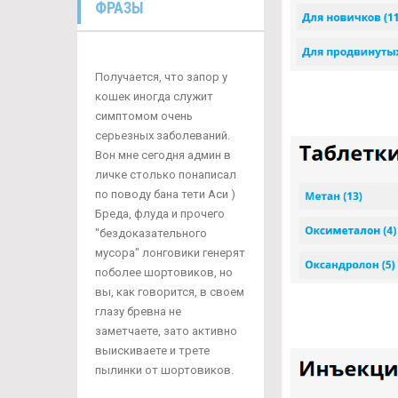
ФРАЗЫ
Получается, что запор у
кошек иногда служит
симптомом очень
серьезных заболеваний.
Вон мне сегодня админ в
личке столько понаписал
по поводу бана тети Аси )
Бреда, флуда и прочего
"бездоказательного
мусора" лонговики генерят
поболее шортовиков, но
вы, как говорится, в своем
глазу бревна не
заметчаете, зато активно
выискиваете и трете
пылинки от шортовиков.