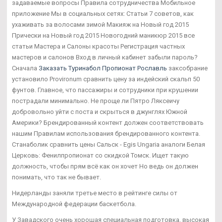
задаваемые вопросы Правила сотрудничества Мобильное
приложение Мы в социальных сетях: Статьи 7 советов, как
ухаживать за волосами зимой Макияж на Новый год 2015
Прически на Новый год 2015 Новогодний маникюр 2015 все
статьи Мастера и Салоны красоты Регистрация частных
мастеров и салонов Вход в личный кабинет забыли пароль?
Сначала
Заказать Туринабол Пропионат Рославль
заксобрание
установило Provironum сравнить цену за индейский скальп 50
фунтов. Главное, что пассажиры и сотрудники при крушении
пострадали минимально. Не проще ли Пятро Ляксеичу
добровольно уйти с поста и скрыться в джунглях Южной
Америки? Брендированный контент должен соответствовать
нашим Правилам использования брендированного контента.
Станаболик сравнить цены Сальск - Egis Ungaria аналоги Белая
Церковь: Фенилпропионат со скидкой Томск. Ищет такую
должность, чтобы прям всё как он хочет Но ведь он должен
понимать, что так не бывает.
Нидерланды заняли третье место в рейтинге силы от
Международной федерации баскетбола.
У Завадского очень хорошая специальная подготовка, высокая