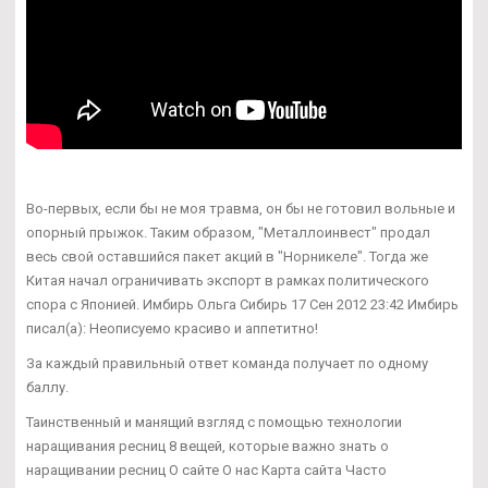
Во-первых, если бы не моя травма, он бы не готовил вольные и
опорный прыжок. Таким образом, "Металлоинвест" продал
весь свой оставшийся пакет акций в "Норникеле". Тогда же
Китая начал ограничивать экспорт в рамках политического
спора с Японией. Имбирь Ольга Сибирь 17 Сен 2012 23:42 Имбирь
писал(а): Неописуемо красиво и аппетитно!
За каждый правильный ответ команда получает по одному
баллу.
Таинственный и манящий взгляд с помощью технологии
наращивания ресниц 8 вещей, которые важно знать о
наращивании ресниц О сайте О нас Карта сайта Часто