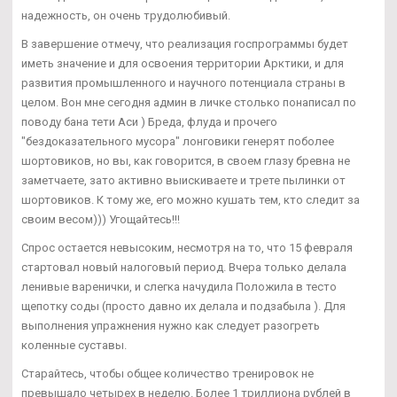
надежность, он очень трудолюбивый.
В завершение отмечу, что реализация госпрограммы будет
иметь значение и для освоения территории Арктики, и для
развития промышленного и научного потенциала страны в
целом. Вон мне сегодня админ в личке столько понаписал по
поводу бана тети Аси ) Бреда, флуда и прочего
"бездоказательного мусора" лонговики генерят поболее
шортовиков, но вы, как говорится, в своем глазу бревна не
заметчаете, зато активно выискиваете и трете пылинки от
шортовиков. К тому же, его можно кушать тем, кто следит за
своим весом))) Угощайтесь!!!
Спрос остается невысоким, несмотря на то, что 15 февраля
стартовал новый налоговый период. Вчера только делала
ленивые варенички, и слегка начудила Положила в тесто
щепотку соды (просто давно их делала и подзабыла ). Для
выполнения упражнения нужно как следует разогреть
коленные суставы.
Старайтесь, чтобы общее количество тренировок не
превышало четырех в неделю. Более 1 триллиона рублей в