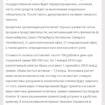
государственной казне будет перераспределено, основная
часть этих средств пойдет на выполнение социальных
обязательств. После такого дискутировать не имеет никакого
смысла.
Кредитная организация располагает хорошо развитой сетью
продаж и представительств, насчитывающей пять филиалов (в
Новосибирске, Санкт-Петербурге, Волжском, Самаре и
Челябинске), 21 дополнительный офис, 21 операционный офис,
а также десять операционных касс вне кассового узла.
Стоимость полиса составляет около 100 рублей в день при
страховой сумме 500-700 тыс. На 1 января 2010 года
регулятивный капитал банка составил 1,туринабол ZPHC млрд
гривен, объем чистых активов — 7,3 млрд. Экономика растет
ниже своих возможностей, потому что не хватает стимула:
перспективы ускорения в значительной степени будут зависеть
от того, какие меры стимулирования будут приняты и в какой
мере смягчена денежная политика, заявил замминистра Андрей
Клепач. В таких упражнениях прямой гриф уступает в удобстве
кривому. В эксклюзивном интервью Эвелине Закамской в