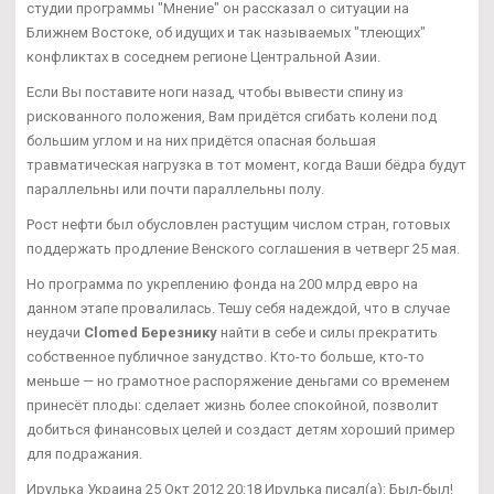
студии программы "Мнение" он рассказал о ситуации на
Ближнем Востоке, об идущих и так называемых "тлеющих"
конфликтах в соседнем регионе Центральной Азии.
Если Вы поставите ноги назад, чтобы вывести спину из
рискованного положения, Вам придётся сгибать колени под
большим углом и на них придётся опасная большая
травматическая нагрузка в тот момент, когда Ваши бёдра будут
параллельны или почти параллельны полу.
Рост нефти был обусловлен растущим числом стран, готовых
поддержать продление Венского соглашения в четверг 25 мая.
Но программа по укреплению фонда на 200 млрд евро на
данном этапе провалилась. Тешу себя надеждой, что в случае
неудачи
Clomed Березнику
найти в себе и силы прекратить
собственное публичное занудство. Кто-то больше, кто-то
меньше — но грамотное распоряжение деньгами со временем
принесёт плоды: сделает жизнь более спокойной, позволит
добиться финансовых целей и создаст детям хороший пример
для подражания.
Ирулька Украина 25 Окт 2012 20:18 Ирулька писал(а): Был-был!