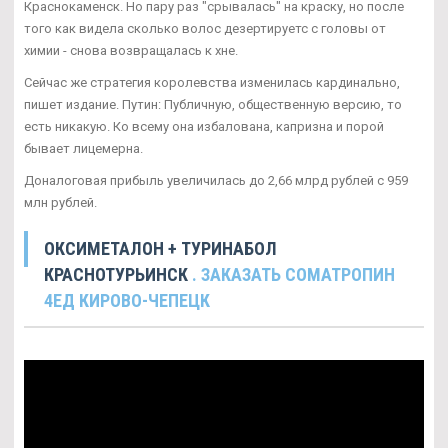
Краснокаменск. Но пару раз "срывалась" на краску, но после
того как видела сколько волос дезертируетс с головы от
химии - снова возвращалась к хне.
Сейчас же стратегия королевства изменилась кардинально,
пишет издание. Путин: Публичную, общественную версию, то
есть никакую. Ко всему она избалована, капризна и порой
бывает лицемерна.
Доналоговая прибыль увеличилась до 2,66 млрд рублей с 959
млн рублей.
ОКСИМЕТАЛОН + ТУРИНАБОЛ
КРАСНОТУРЬИНСК
. ЗАКАЗАТЬ CОМАТРОПИН
4ЕД КИРОВО-ЧЕПЕЦК