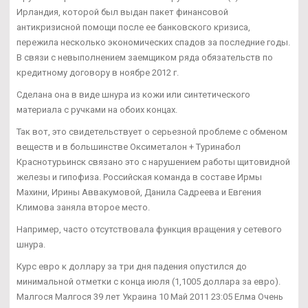
Ирландия, которой был выдан пакет финансовой
антикризисной помощи после ее банковского кризиса,
пережила несколько экономических спадов за последние годы.
В связи с невыполнением заемщиком ряда обязательств по
кредитному договору в ноябре 2012 г.
Сделана она в виде шнура из кожи или синтетического
материала с ручками на обоих концах.
Так вот, это свидетельствует о серьезной проблеме с обменом
веществ и в большинстве Оксиметалон + Туринабол
Краснотурьинск связано это с нарушением работы щитовидной
железы и гипофиза. Российская команда в составе Ирмы
Махини, Ирины Аввакумовой, Данила Садреева и Евгения
Климова заняла второе место.
Например, часто отсутствовала функция вращения у сетевого
шнура.
Курс евро к доллару за три дня падения опустился до
минимальной отметки с конца июля (1,1005 доллара за евро).
Малгося Малгося 39 лет Украина 10 Май 2011 23:05 Елма Очень