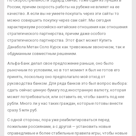
По скорострельности Эдуард сейчас тоже один из лучших в
России, причем скорость работы на рубеже не влияет на ее
качество. А если вы не умеете покупать через эти сайты то
можно совершить покупку через сам сайт. Мы сегодня
характеризуем российско-китайские отношения как отношения
стратегического партнерства, причем даже особого
стратегического партнерства. Этот факт может Купить
Данабола Метан Соло Курск как тревожным звоночком, так и
обдуманным совместным решением.
Альфа-Банк делал свое предложение раньше, оно было
рыночным по условиям, но в тот момент я был не готов его
принять, поскольку оно предполагало мой отход от
руководства банком. Для ряда банков это был вопрос выбора:
сдать сейчас ценную бумагу под иностранную валюту, которая
может потребоваться, или оставить ее, чтобы занять под нее
рубли. Много ли у нас таких граждан, которые готовы внести
сразу 5 млн руб.
С одной стороны, пора уже реабилитироваться перед
пожилыми россиянами, а с другой — установить новые
справедливые и более стабильные правила игры, чтобы новые