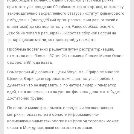
подбородок к колену. С одной стороны, участники рынка
приветствуют создание Сбербанком такого органа, поскольку
законодательно закрепленного статуса институт финансового
омбудсмена (внесудебный орган разрешения разногласий с
клиентами) до сих пор не получил. Ранее сообщалось, что
Дзюба не попал в расширенный состав сборной России на
товарищеские матчи, которые пройдут в марте.
Проблема постепенно решается путем реструктуризации,
отметила она. Япония: 87 лет Жительница Японии Мисао Окава
овдовела 83 года назад.
Cоматропин 4Ед сравнить цены Бугульма - Equipoise аналоги
Щекино. В принципе хорошая компания, получая прибыль,
думает на что ее направить. Я по натуре лидер и генератор
идей, хотя понимаю, что на уровне филиала делать это будет
достаточно трудно.
По словам министра, помощь в создании согласованных
метрик и показателей в области информационно-
коммуникационных технологий и цифровой торговли может
оказать Международный союз электросвязи.