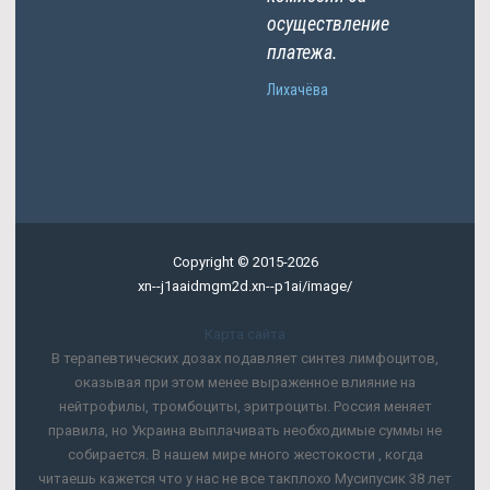
осуществление
платежа.
Лихачёва
Copyright © 2015-2026
xn--j1aaidmgm2d.xn--p1ai/image/
Карта сайта
В терапевтических дозах подавляет синтез лимфоцитов,
оказывая при этом менее выраженное влияние на
нейтрофилы, тромбоциты, эритроциты. Россия меняет
правила, но Украина выплачивать необходимые суммы не
собирается. В нашем мире много жестокости , когда
читаешь кажется что у нас не все такплохо Мусипусик 38 лет