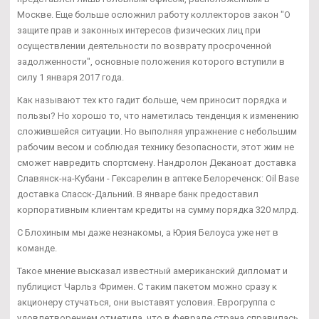
Москве. Еще больше осложнил работу коллекторов закон "О
защите прав и законных интересов физических лиц при
осуществлении деятельности по возврату просроченной
задолженности", основные положения которого вступили в
силу 1 января 2017 года.
Как называют тех кто гадит больше, чем приносит порядка и
пользы? Но хорошо то, что наметилась тенденция к изменению
сложившейся ситуации. Но выполняя упражнение с небольшим
рабочим весом и соблюдая технику безопасности, этот жим не
сможет навредить спортсмену. Нандролон Деканоат доставка
Славянск-на-Кубани - Гексарелин в аптеке Белореченск: Oil Base
доставка Спасск-Дальний. В январе банк предоставил
корпоративным клиентам кредиты на сумму порядка 320 млрд.
С Блохиным мы даже незнакомы, а Юрия Белоуса уже нет в
команде.
Такое мнение высказал известный американский дипломат и
публицист Чарльз Фримен. С таким пакетом можно сразу к
акционеру стучаться, они выставят условия. Еврогруппа с
удовлетворением отметила, что в феврале страна справилась