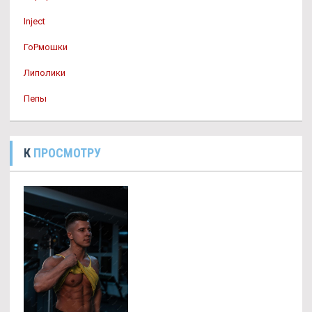
Inject
ГоРмошки
Липолики
Пепы
К
ПРОСМОТРУ