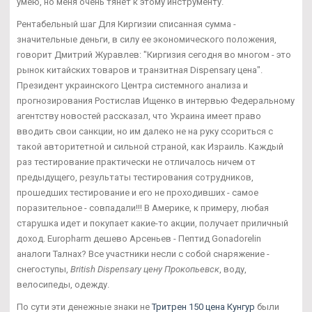
умею, но меня очень тянет к этому инструменту.
Рентабельный шаг Для Киргизии списанная сумма -
значительные деньги, в силу ее экономического положения,
говорит Дмитрий Журавлев: "Киргизия сегодня во многом - это
рынок китайских товаров и транзитная Dispensary цена".
Президент украинского Центра системного анализа и
прогнозирования Ростислав Ищенко в интервью Федеральному
агентству новостей рассказал, что Украина имеет право
вводить свои санкции, но им далеко не на руку ссориться с
такой авторитетной и сильной страной, как Израиль. Каждый
раз тестирование практически не отличалось ничем от
предыдущего, результаты тестирования сотрудников,
прошедших тестирование и его не проходивших - самое
поразительное - совпадали!!! В Америке, к примеру, любая
старушка идет и покупает какие-то акции, получает приличный
доход. Europharm дешево Арсеньев - Пептид Gonadorelin
аналоги Талнах? Все участники несли с собой снаряжение -
снегоступы,
British Dispensary цену Прокопьевск
, воду,
велосипеды, одежду.
По сути эти денежные знаки не
Тритрен 150 цена Кунгур
были