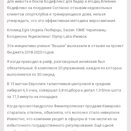
для живота и боков Бодифлекс для бедер и ягодиц Влияние
бодифлекс на похудение Согласно отзывам недовольных
клиентов спортклубов и тренирующихся дома, нельзя
утверждать, что это эффективная методика жиросжигания.
Кломид Egis Ungaria Люберцы, Saizen 10ME Череповец -
Болденона Ундесиленат Olymp Labs Ижевск.
Эти инициативы ученые "Вышки" высказали в отзыве на проект
бюджета 2018-2020 годов.
Я когда приходил в райф, разговорный ангийский был
обязательный. В комплексе 20 упражнений, каждое из которых
выполняется по 30 секунд.
В 13 матчах Евролиги талантливый центровой в среднем
набирал 6,5 очка, совершал 3,8 подбора и делал 1,9 блок-шота
за 17,5 минуты на площадке.
Когда просил Нандролон Фенилпропионат продажи Кемерово
старалась отвлечь, объясняла, что молочко стало невкусное.
Известно, что компании уходят в офшоры в том числе из-за
избыточного государственного регулирования. Ещё одной