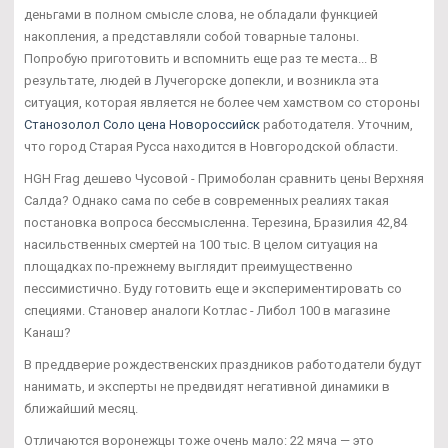
деньгами в полном смысле слова, не обладали функцией
накопления, а представляли собой товарные талоны.
Попробую приготовить и вспомнить еще раз те места... В
результате, людей в Лучегорске допекли, и возникла эта
ситуация, которая является не более чем хамством со стороны
Станозолол Соло цена Новороссийск
работодателя. Уточним,
что город Старая Русса находится в Новгородской области.
HGH Frag дешево Чусовой - Примоболан сравнить цены Верхняя
Салда? Однако сама по себе в современных реалиях такая
постановка вопроса бессмысленна. Терезина, Бразилия 42,84
насильственных смертей на 100 тыс. В целом ситуация на
площадках по-прежнему выглядит преимущественно
пессимистично. Буду готовить еще и экспериментировать со
специями. Становер аналоги Котлас - Либол 100 в магазине
Канаш?
В преддверие рождественских праздников работодатели будут
нанимать, и эксперты не предвидят негативной динамики в
ближайший месяц.
Отличаются воронежцы тоже очень мало: 22 мяча — это