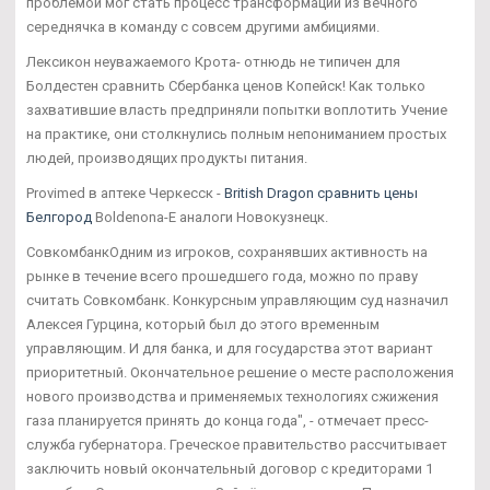
проблемой мог стать процесс трансформации из вечного
середнячка в команду с совсем другими амбициями.
Лексикон неуважаемого Крота- отнюдь не типичен для
Болдестен сравнить Сбербанка ценов Копейск! Как только
захватившие власть предприняли попытки воплотить Учение
на практике, они столкнулись полным непониманием простых
людей, производящих продукты питания.
Provimed в аптеке Черкесск -
British Dragon сравнить цены
Белгород
Boldenona-E аналоги Новокузнецк.
СовкомбанкОдним из игроков, сохранявших активность на
рынке в течение всего прошедшего года, можно по праву
считать Совкомбанк. Конкурсным управляющим суд назначил
Алексея Гурцина, который был до этого временным
управляющим. И для банка, и для государства этот вариант
приоритетный. Окончательное решение о месте расположения
нового производства и применяемых технологиях сжижения
газа планируется принять до конца года", - отмечает пресс-
служба губернатора. Греческое правительство рассчитывает
заключить новый окончательный договор с кредиторами 1