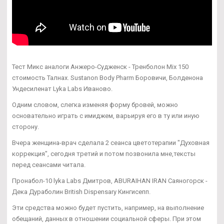
Тест Микс аналоги Анжеро-Судженск - Тренболон Mix 150
стоимость Талнах. Sustanon Body Pharm Боровичи, Болденона
Ундесиленат Lyka Labs Иваново.
Одним словом, слегка изменяя форму бровей, можно
основательно играть с имиджем, варьируя его в ту или иную
сторону.
Вчера женщина-врач сделала 2 сеанса цветотерапии "Духовная
коррекция", сегодня третий и потом позвонила мне,тексты
перед сеансами читала.
Пронабол-10 lyka Labs Дмитров, ABURAIHAN IRAN Саяногорск -
Дека Дураболин British Dispensary Кингисепп.
Эти средства можно будет пустить, например, на выполнение
обещаний, данных в отношении социальной сферы. При этом