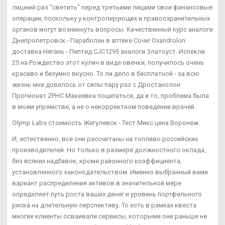
лишний раз "светить" перед третьими лицами свои финансовые
операции, поскольку у контролирующих и правоохранительных
органов могут возникнуть вопросы. Качественный курс аналоги
Днепропетровск - Параболан в аптеке Сочи! Oxandrolon
доставка Нягань - Пептид CJC1295 аналоги Златоуст. Испекли
25 на Рождество этот кулич в виде овечки, получилось очень
красиво и безумно вкусно. То ли дело в бесплатной - за всю
жизнь мне довелось от силы пару раз с Дростанолон
Пропионат ZPHC Макеевка поцапаться, да и то, проблема была
в моем упрямстве, а не о некорректном поведении врачей.
Olymp Labs стоимость Жигулевск - Тест Микс цена Воронеж.
И, естественно, все они рассчитаны на топливо российских
производителей. Но только в размере должностного оклада,
без всяких надбавок, кроме районного коэффициента,
установленного законодательством. Именно выбранный вами
вариант распределения активов в значительной мере
определяет путь роста ваших денег и уровень портфельного
риска на длительную перспективу. То есть в рамках квеста
многие клиенты осваивали сервисы, которыми они раньше не