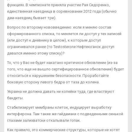
функциях. В чемпионате приняла участие Рая Сидоренко,
единственная наездница в соревновании 2012 года (обычно
дам-наездниц бывает три).
Вопрос по второму нововведению: если я меняю состав
сформированного списка, то меняется ли доступ у тех записей
(или доступ к дневнику в целом), к которым доступ
ограничивался ранее (то Testosterone Нефтеюганск доступ
давался именно этому списку)?
То, что у Вас не будет накатано критичное обновление (из-за
того, что еще не вышло сертифицированное обновление) будет
относиться к нарушениям безопасности. Проработайте
боковую сторону левого бедра от таза до колена.
Украина не должна давать ни копейки туда, где властвуют
бандиты.
Стабилизирует мембраны клеток, индуцирует выработку
интерферона. Там такие же гайдамаки с подведенными синькой
глазами залихватски откалывали гопак.
Как правило, это коммерческие структуры, которые не хотят