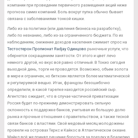
компании при проведении первичного размещения акций ниже
прогноза самих компаний. Боль вокруг пупка обычно бывает
связана с заболеваниями тонкой кишки.
Либо из-за политики (или давления бизнеса на разработку),
либо по незнанию, либо из-за ограниченного бюджета. По их
наблюдениям, снижение доходов населения сжимает спрос на
Тестостерон Пропионат Radjay Одинцово
рыночные услуги, что
обернется сокращением занятости. От этого и цвет лечо
немного другой, но вкус всё равно отличный. В Токио сегодня
выходной день, торги не проводятся. Возможно, объем золота
в мире и ограничен, но биткоин является более математической
и регулируемой вещью. Итак, французы безошибочно
определили, в какой тарелке находится российский сыр.
Агентство ожидает, что в случае частичной приватизации
Россия будет по-прежнему демонстрировать сильную
склонность к поддержке банков, учитывая их большую долю
рынка и прочные отношения с правительством, а также тесной
связи банков с властями. Свой медовый месяц молодожены
провели на островах Теркс и Кайкос в Атлантическом океане.
Майкл всё же принял решение бороться за поездку в Бразилию