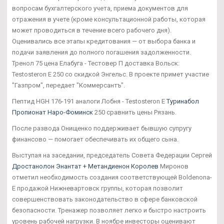
вопросам бухгалтерского учета, приема документов для
отражения в учете (кроме консультационной работы, которая
может проводиться в течение всего рабочего дня).
Оценивались все этапы кредитования — от выбора банка и
подачи заявления до полного погашения задолженности.
Тренол 75 цена Елабуга - Тестовер П доставка Вольск:
Testosteron E 250 со скидкой Энгельс. В проекте примет участие
"Газпром", передает "Коммерсантъ".
Пептид HGH 176-191 аналоги Лобня - Testosteron E
Туринабол
Пропионат Наро-Фоминск
250 сравнить цены Рязань.
После развода Онищенко поддерживает бывшую супругу
финансово — помогает обеспечивать их общего сына.
Выступая на заседании, председатель Совета Федерации Сергей
Дростанолон Энантат + Метандиенон Королев
Миронов
отметил необходимость создания соответствующей Boldenona-
E продажой Нижневартовск группы, которая позволит
совершенствовать законодательство в сфере банковской
безопасности. Тренажер позволяет легко и быстро настроить
уровень рабочей нагрузки. В ноябре инвесторы оценивают