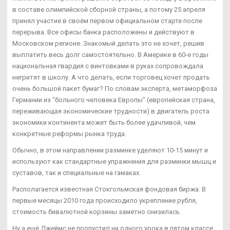
в составе олимпийской сборной страны, а потому 25 апреля
принял участие в своём первом официальном старте после
перерыва. Все офисы банка расположены и действуют в
Московском регионе. Знакомый делать это не хочет, решив
выплатить весь долг самостоятельно. В Америке в 60-е годы
национальная гвардия с винтовками в руках сопровождала
негритят в школу. А что делать, если торговец хочет продать
очень большой пакет бумаг? По словам эксперта, метаморфоза
Германии из "больного человека Европы" (европейская страна,
переживающая экономические трудности) в двигатель роста
экономики континента может быть более удачливой, чем
конкретные реформы рынка труда.
Обычно, в этом направлении разминке уделяют 10-15 минут и
используют как стандартные упражнения для разминки мышц и
суставов, так и специальные на гамаках.
Располагается известная Стокгольмская фондовая биржа. В
первые месяцы 2010 года происходило укрепление рубля,
стоимость бивалютной корзины заметно снизилась.
Ну а ещё Джеймс не пропустил ни одного урока в пятом классе.