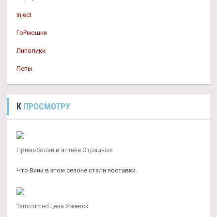
Inject
ГоРмошки
Липолики
Пепы
К
ПРОСМОТРУ
Примоболан в аптеке Отрадный
Что Вини в этом сезоне стали поставки.
Tamoximed цена Ижевск