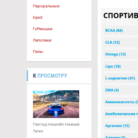
Пероральные
Inject
ГоРмошки
Липолики
Пепы
К
ПРОСМОТРУ
Пептид Hexarelin Нижний
Тагил