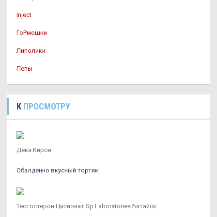
Inject
ГоРмошки
Липолики
Пепы
К
ПРОСМОТРУ
Дека Киров
Обалденно вкусный тортик.
Тестостерон Ципионат Sp Laboratories Батайск