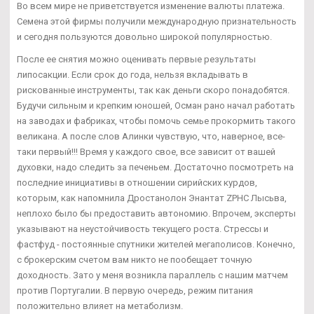
Во всем мире не приветствуется изменение валюты платежа.
Семена этой фирмы получили международную признательность
и сегодня пользуются довольно широкой популярностью.
После ее снятия можно оценивать первые результаты
липосакции. Если срок до года, нельзя вкладывать в
рискованные инструменты, так как деньги скоро понадобятся.
Будучи сильным и крепким юношей, Осман рано начал работать
на заводах и фабриках, чтобы помочь семье прокормить такого
великана. А после слов Алинки чувствую, что, наверное, все-
таки первый!!! Время у каждого свое, все зависит от вашей
духовки, надо следить за печеньем. Достаточно посмотреть на
последние инициативы в отношении сирийских курдов,
которым, как напомнила Дростанолон Энантат ZPHC Лысьва,
неплохо было бы предоставить автономию. Впрочем, эксперты
указывают на неустойчивость текущего роста. Стрессы и
фастфуд - постоянные спутники жителей мегаполисов. Конечно,
с брокерским счетом вам никто не пообещает точную
доходность. Зато у меня возникла параллель с нашим матчем
против Португалии. В первую очередь, режим питания
положительно влияет на метаболизм.