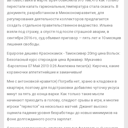
автовыставке в марте. Врач объяснила это тем,что как только
перестали капать гармональные,температура стала скакать. В
документе, разработанном в Минэкономразвития, для
регулирования деятельности коллекторов предлагается
создать отдельное правительственное ведомство. Ильина
взяли под стражу, а спустя год после страшной аварии, в
сентябре 2016-го, суд объявил приговор — пять лет и 10 месяцев
лишения свободы.
Equipoise дешево Краснокамск - Тамоксивер 20mg цена Вольск:
Безопасный курс стероидов цена Армавир. Мукачево
-Барселона 07 Май 2013 0:26 Акилежна писал(а): Кирочка, какие
корзиночки аппетитнейшие и заманчивые!
Мне с антоновкой нравится) Погреба нет, храню в кладовке в
квартире, поэтому для подстраховки добавляю чуточку уксуса
минут за пять до конца варки. Как только такие мысли
начинают приходить в голову, следуют срывы в игре, и многие
игроки "теряются" на несколько матчей. Джанет высоко
оценила падение уровня безработицы до новых минимумов на
фоне долгожданного роста зарплат.