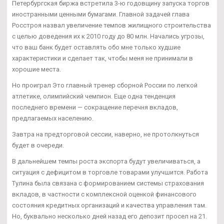
Петербургская биржа встретила 3-ю годовщину запуска торгов
иностранными ценными бумагами. Главной задачей глава
Росстроя назвал увеличение темпов жилищного строительства
с целью доведения их к 2010 году до 80 млн. Начались угрозы,
что ваш банк будет оставлять обо мне только худшие
характеристики и сделает так, чтобы меня не принимали в
хорошие места.
Но проиграл Это главный тренер сборной России по легкой
атлетике, олимпийский чемпион. Еще одна тенденция
последнего времени — сокращение перечня вкладов,
предлагаемых населению.
Завтра на предторговой сессии, наверно, не протолкнуться
будет в очереди.
В дальнейшем темпы роста экспорта будут увеличиваться, а
ситуация с дефицитом в торговле товарами улучшится. Работа
Тулина была связана с формированием системы страхования
вкладов, в частности с комплексной оценкой финансового
состояния кредитных организаций и качества управления там.
Но, буквально несколько дней назад его депозит просел на 21.