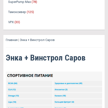
SuperPump Max
(78)
Тамоксивер
(125)
VPX
(33)
Главная
|
Энка + Винстрол Саров
Энка + Винстрол Саров