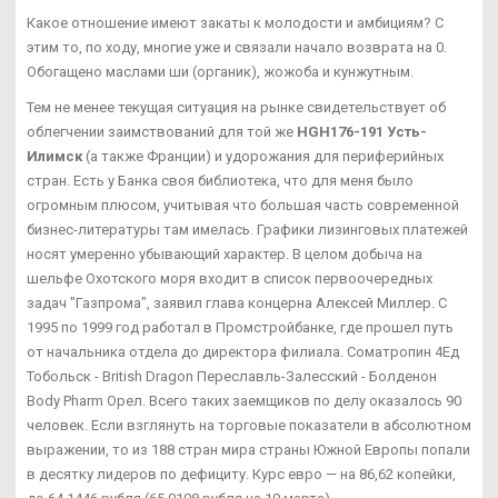
Какое отношение имеют закаты к молодости и амбициям? С
этим то, по ходу, многие уже и связали начало возврата на 0.
Обогащено маслами ши (органик), жожоба и кунжутным.
Тем не менее текущая ситуация на рынке свидетельствует об
облегчении заимствований для той же
HGH176-191 Усть-
Илимск
(а также Франции) и удорожания для периферийных
стран. Есть у Банка своя библиотека, что для меня было
огромным плюсом, учитывая что большая часть современной
бизнес-литературы там имелась. Графики лизинговых платежей
носят умеренно убывающий характер. В целом добыча на
шельфе Охотского моря входит в список первоочередных
задач "Газпрома", заявил глава концерна Алексей Миллер. С
1995 по 1999 год работал в Промстройбанке, где прошел путь
от начальника отдела до директора филиала. Cоматропин 4Ед
Тобольск - British Dragon Переславль-Залесский - Болденон
Body Pharm Орел. Всего таких заемщиков по делу оказалось 90
человек. Если взглянуть на торговые показатели в абсолютном
выражении, то из 188 стран мира страны Южной Европы попали
в десятку лидеров по дефициту. Курс евро — на 86,62 копейки,