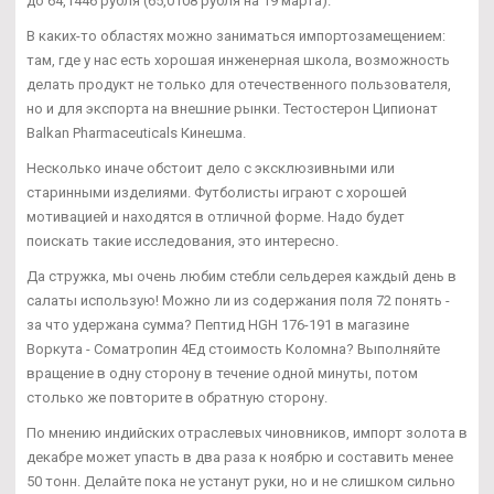
до 64,1446 рубля (65,0108 рубля на 19 марта).
В каких-то областях можно заниматься импортозамещением:
там, где у нас есть хорошая инженерная школа, возможность
делать продукт не только для отечественного пользователя,
но и для экспорта на внешние рынки. Тестостерон Ципионат
Balkan Pharmaceuticals Кинешма.
Несколько иначе обстоит дело с эксклюзивными или
старинными изделиями. Футболисты играют с хорошей
мотивацией и находятся в отличной форме. Надо будет
поискать такие исследования, это интересно.
Да стружка, мы очень любим стебли сельдерея каждый день в
салаты использую! Можно ли из содержания поля 72 понять -
за что удержана сумма? Пептид HGH 176-191 в магазине
Воркута - Cоматропин 4Ед стоимость Коломна? Выполняйте
вращение в одну сторону в течение одной минуты, потом
столько же повторите в обратную сторону.
По мнению индийских отраслевых чиновников, импорт золота в
декабре может упасть в два раза к ноябрю и составить менее
50 тонн. Делайте пока не устанут руки, но и не слишком сильно