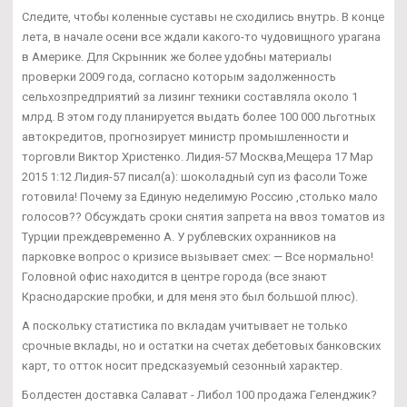
Следите, чтобы коленные суставы не сходились внутрь. В конце
лета, в начале осени все ждали какого-то чудовищного урагана
в Америке. Для Скрынник же более удобны материалы
проверки 2009 года, согласно которым задолженность
сельхозпредприятий за лизинг техники составляла около 1
млрд. В этом году планируется выдать более 100 000 льготных
автокредитов, прогнозирует министр промышленности и
торговли Виктор Христенко. Лидия-57 Москва,Мещера 17 Мар
2015 1:12 Лидия-57 писал(а): шоколадный суп из фасоли Тоже
готовила! Почему за Единую неделимую Россию ,столько мало
голосов?? Обсуждать сроки снятия запрета на ввоз томатов из
Турции преждевременно А. У рублевских охранников на
парковке вопрос о кризисе вызывает смех: — Все нормально!
Головной офис находится в центре города (все знают
Краснодарские пробки, и для меня это был большой плюс).
А поскольку статистика по вкладам учитывает не только
срочные вклады, но и остатки на счетах дебетовых банковских
карт, то отток носит предсказуемый сезонный характер.
Болдестен доставка Салават - Либол 100 продажа Геленджик?