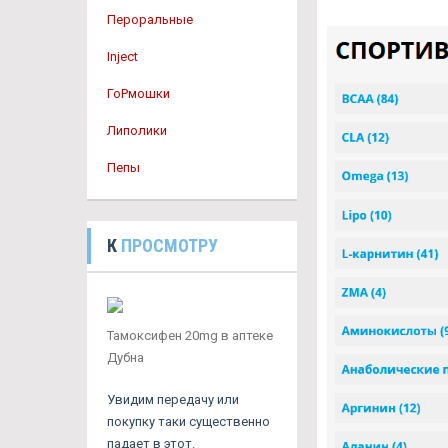
Пероральные
Inject
ГоРмошки
Липолики
Пепы
К
ПРОСМОТРУ
Тамоксифен 20mg в аптеке
Дубна
Увидим передачу или
покупку таки существенно
падает в этот.