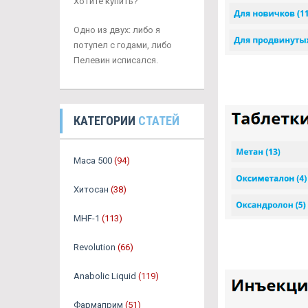
Хотите купить?
Одно из двух: либо я
потупел с годами, либо
Пелевин исписался.
КАТЕГОРИИ
СТАТЕЙ
Maca 500
(94)
Хитосан
(38)
MHF-1
(113)
Revolution
(66)
Anabolic Liquid
(119)
Фармаприм
(51)