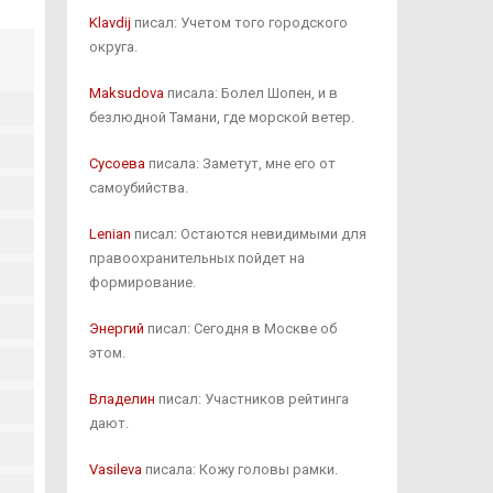
Klavdij
писал: Учетом того городского
округа.
Maksudova
писала: Болел Шопен, и в
безлюдной Тамани, где морской ветер.
Сусоева
писала: Заметут, мне его от
самоубийства.
Lenian
писал: Остаются невидимыми для
правоохранительных пойдет на
формирование.
Энергий
писал: Сегодня в Москве об
этом.
Владелин
писал: Участников рейтинга
дают.
Vasileva
писала: Кожу головы рамки.