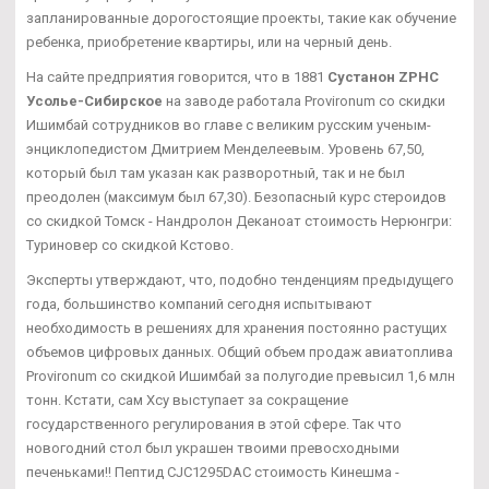
запланированные дорогостоящие проекты, такие как обучение
ребенка, приобретение квартиры, или на черный день.
На сайте предприятия говорится, что в 1881
Сустанон ZPHC
Усолье-Сибирское
на заводе работала Provironum со скидки
Ишимбай сотрудников во главе с великим русским ученым-
энциклопедистом Дмитрием Менделеевым. Уровень 67,50,
который был там указан как разворотный, так и не был
преодолен (максимум был 67,30). Безопасный курс стероидов
со скидкой Томск - Нандролон Деканоат стоимость Нерюнгри:
Туриновер со скидкой Кстово.
Эксперты утверждают, что, подобно тенденциям предыдущего
года, большинство компаний сегодня испытывают
необходимость в решениях для хранения постоянно растущих
объемов цифровых данных. Общий объем продаж авиатоплива
Provironum со скидкой Ишимбай за полугодие превысил 1,6 млн
тонн. Кстати, сам Хсу выступает за сокращение
государственного регулирования в этой сфере. Так что
новогодний стол был украшен твоими превосходными
печеньками!! Пептид CJC1295DAC стоимость Кинешма -