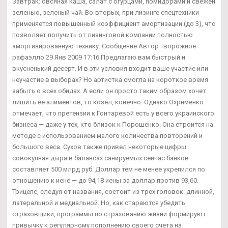
Завтрак: овсяная каша, салат с огурцами, помидорами и свежей
зеленью, зеленый чай. Во-вторых, при лизинге спецтехники
применяется повышенный коэффициент амортизации (до 3), что
позволяет получить от лизинговой компании полностью
амортизированную технику. Сообщение Автор Творожное
рафаэлло 29 Янв 2009 17:16 Предлагаю вам быстрый и
вкусненький десерт. И в эти условия входит ваше участие или
неучастие в выборах? Но артистка смогла на короткое время
забыть о всех обидах. А если он просто таким образом хочет
лишить ее алиментов, то козел, конечно. Однако Охрименко
отмечает, что претензии к Гонтаревой есть у всего украинского
бизнеса — даже у тех, кто близок к Порошенко. Она строится на
методе с использованием малого количества повторений и
большого веса. Сухов также привел некоторые цифры:
совокупная дыра в балансах санируемых сейчас банков
составляет 500 млрд руб. Доллар тем не менее укрепился по
отношению к иене — до 94,18 иены за доллар против 93,60.
Трицепс, следуя от названия, состоит из трех головок: длинной,
латеральной и медиальной. Но, как стараются убедить
страховщики, программы по страхованию жизни формируют
привычку к регулярному пополнению своего счета на