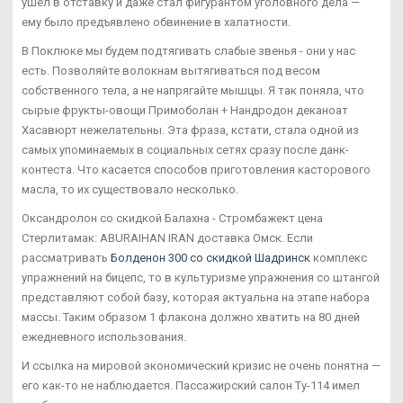
ушел в отставку и даже стал фигурантом уголовного дела —
ему было предъявлено обвинение в халатности.
В Поклюке мы будем подтягивать слабые звенья - они у нас
есть. Позволяйте волокнам вытягиваться под весом
собственного тела, а не напрягайте мышцы. Я так поняла, что
сырые фрукты-овощи Примоболан + Нандродон деканоат
Хасавюрт нежелательны. Эта фраза, кстати, стала одной из
самых упоминаемых в социальных сетях сразу после данк-
контеста. Что касается способов приготовления касторового
масла, то их существовало несколько.
Оксандролон со скидкой Балахна - Стромбажект цена
Стерлитамак: ABURAIHAN IRAN доставка Омск. Если
рассматривать
Болденон 300 со скидкой Шадринск
комплекс
упражнений на бицепс, то в культуризме упражнения со штангой
представляют собой базу, которая актуальна на этапе набора
массы. Таким образом 1 флакона должно хватить на 80 дней
ежедневного использования.
И ссылка на мировой экономический кризис не очень понятна —
его как-то не наблюдается. Пассажирский салон Ту-114 имел