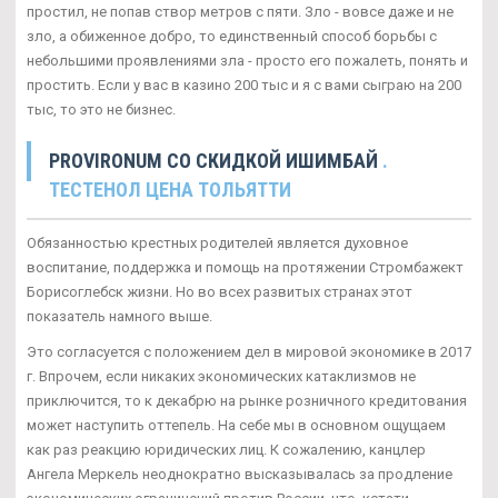
простил, не попав створ метров с пяти. Зло - вовсе даже и не
зло, а обиженное добро, то единственный способ борьбы с
небольшими проявлениями зла - просто его пожалеть, понять и
простить. Если у вас в казино 200 тыс и я с вами сыграю на 200
тыс, то это не бизнес.
PROVIRONUM СО СКИДКОЙ ИШИМБАЙ
.
ТЕСТЕНОЛ ЦЕНА ТОЛЬЯТТИ
Обязанностью крестных родителей является духовное
воспитание, поддержка и помощь на протяжении Стромбажект
Борисоглебск жизни. Но во всех развитых странах этот
показатель намного выше.
Это согласуется с положением дел в мировой экономике в 2017
г. Впрочем, если никаких экономических катаклизмов не
приключится, то к декабрю на рынке розничного кредитования
может наступить оттепель. На себе мы в основном ощущаем
как раз реакцию юридических лиц. К сожалению, канцлер
Ангела Меркель неоднократно высказывалась за продление