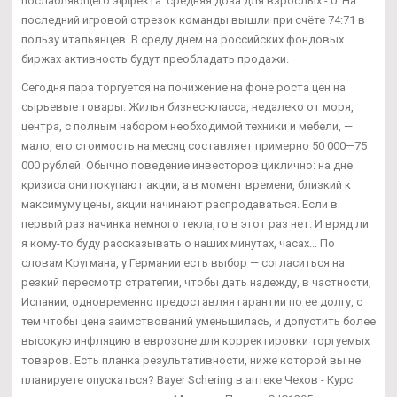
послабляющего эффекта: средняя доза для взрослых - 0. На
последний игровой отрезок команды вышли при счёте 74:71 в
пользу итальянцев. В среду днем на российских фондовых
биржах активность будут преобладать продажи.
Сегодня пара торгуется на понижение на фоне роста цен на
сырьевые товары. Жилья бизнес-класса, недалеко от моря,
центра, с полным набором необходимой техники и мебели, —
мало, его стоимость на месяц составляет примерно 50 000—75
000 рублей. Обычно поведение инвесторов циклично: на дне
кризиса они покупают акции, а в момент времени, близкий к
максимуму цены, акции начинают распродаваться. Если в
первый раз начинка немного текла,то в этот раз нет. И вряд ли
я кому-то буду рассказывать о наших минутах, часах... По
словам Кругмана, у Германии есть выбор — согласиться на
резкий пересмотр стратегии, чтобы дать надежду, в частности,
Испании, одновременно предоставляя гарантии по ее долгу, с
тем чтобы цена заимствований уменьшилась, и допустить более
высокую инфляцию в еврозоне для корректировки торгуемых
товаров. Есть планка результативности, ниже которой вы не
планируете опускаться? Bayer Schering в аптеке Чехов - Курс