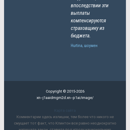
впоследствии эти
выплаты
компенсируются
страховщику из
бюджета.
Hurtina, шоумен
Copyright © 2015-2026
xn--j1aaidmgm2d.xn--p1ai/image/
Карта сайта
Комментарии здесь излишни, тем более что никого не
смущает тот факт, что Клинтон все равно неоднократно
нарушала закон, ставила под угрозу национальную