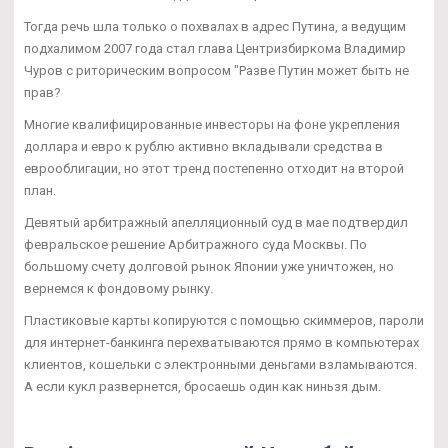
Тогда речь шла только о похвалах в адрес Путина, а ведущим
подхалимом 2007 года стал глава Центризбиркома Владимир
Чуров с риторическим вопросом "Разве Путин может быть не
прав?
Многие квалифицированные инвесторы на фоне укрепления
доллара и евро к рублю активно вкладывали средства в
еврооблигации, но этот тренд постепенно отходит на второй
план.
Девятый арбитражный апелляционный суд в мае подтвердил
февральское решение Арбитражного суда Москвы. По
большому счету долговой рынок Японии уже уничтожен, но
вернемся к фондовому рынку.
Пластиковые карты копируются с помощью скиммеров, пароли
для интернет-банкинга перехватываются прямо в компьютерах
клиентов, кошельки с электронными деньгами взламываются.
А если кукл развернется, бросаешь один как ниньзя дым.