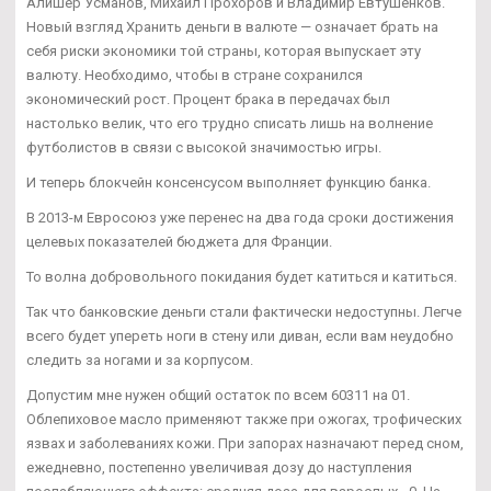
Алишер Усманов, Михаил Прохоров и Владимир Евтушенков.
Новый взгляд Хранить деньги в валюте — означает брать на
себя риски экономики той страны, которая выпускает эту
валюту. Необходимо, чтобы в стране сохранился
экономический рост. Процент брака в передачах был
настолько велик, что его трудно списать лишь на волнение
футболистов в связи с высокой значимостью игры.
И теперь блокчейн консенсусом выполняет функцию банка.
В 2013-м Евросоюз уже перенес на два года сроки достижения
целевых показателей бюджета для Франции.
То волна добровольного покидания будет катиться и катиться.
Так что банковские деньги стали фактически недоступны. Легче
всего будет упереть ноги в стену или диван, если вам неудобно
следить за ногами и за корпусом.
Допустим мне нужен общий остаток по всем 60311 на 01.
Облепиховое масло применяют также при ожогах, трофических
язвах и заболеваниях кожи. При запорах назначают перед сном,
ежедневно, постепенно увеличивая дозу до наступления