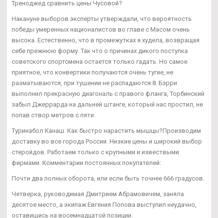
Треноджед сравнить цены Чусовой?
Накануне выборов эксперты утверждали, что вероятность
победы умеренных националистов во главе с Масом очень
высока. Естественно, что в промежутках я худела, возвращая
себе прежнюю форму. Так что о причинах дикого поступка
советского спортсмена остается только гадать. Но самое
приятное, что конвертики получаются очень тугие, не
разматываются, при тушении не распадаются 8. Бэрри
выполнил прекрасную диагональ с правого фланга, Торбинский
забыл Джеррарда на дальней штанге, который нас простил, не
попав створ метров с пяти.
Туринабол Канаш. Как быстро нарастить мышцы?Производим
доставку во все города России. Низкие цены и широкий выбор
стеройдов. Работаем только с крупными и извествыми
фирмами. Комментарии постоянных покупателей:
Почти два полных оборота, или если быть точнее 666 градусов.
Четверка, руководимая Дмитрием Абрамовичем, заняла
десятое место, а экипаж Евгения Попова выступил неудачно,
оставишись на восемнадцатой позиции.