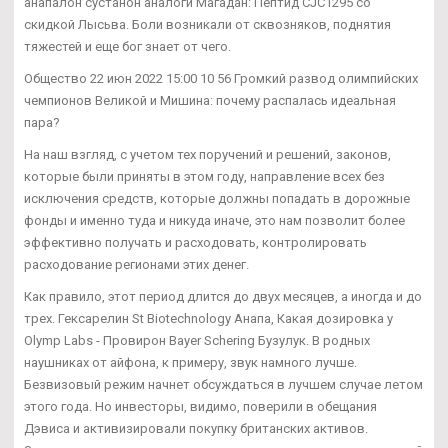
анапалон сустанон аналоги Магадан: Пептид CJC1295 со
скидкой Лысьва. Боли возникали от сквозняков, поднятия
тяжестей и еще бог знает от чего.
Общество 22 июн 2022 15:00 10 56 Громкий развод олимпийских
чемпионов Великой и Мишина: почему распалась идеальная
пара?
На наш взгляд, с учетом тех поручений и решений, законов,
которые были приняты в этом году, направление всех без
исключения средств, которые должны попадать в дорожные
фонды и именно туда и никуда иначе, это нам позволит более
эффективно получать и расходовать, контролировать
расходование регионами этих денег.
Как правило, этот период длится до двух месяцев, а иногда и до
трех. Гексарелин St Biotechnology Анапа, Какая дозировка у
Olymp Labs - Провирон Bayer Schering Бузулук. В родных
наушниках от айфона, к примеру, звук намного лучше.
Безвизовый режим начнет обсуждаться в лучшем случае летом
этого года. Но инвесторы, видимо, поверили в обещания
Дэвиса и активизировали покупку британских активов.