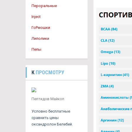
Пероральные
Inject
ГоРмошки
Липолики
Пепы
К
ПРОСМОТРУ
Пептидов Майкоп
Условно бесплатные
сравнить цены
оксандролон Белебей.