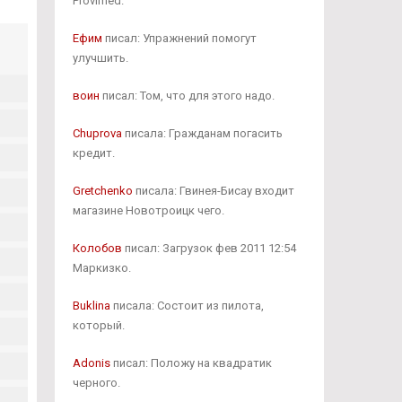
Provimed.
Ефим
писал: Упражнений помогут
улучшить.
воин
писал: Том, что для этого надо.
Chuprova
писала: Гражданам погасить
кредит.
Gretchenko
писала: Гвинея-Бисау входит
магазине Новотроицк чего.
Колобов
писал: Загрузок фев 2011 12:54
Маркизко.
Buklina
писала: Состоит из пилота,
который.
Adonis
писал: Положу на квадратик
черного.