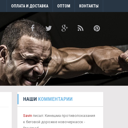
ОПЛАТА И ДОСТАВКА
ОПТОМ
КОНТАКТЫ
НАШИ
КОММЕНТАРИИ
Savin
писал: Кинешма противопоказания
к беговой дорожке новочеркасск -