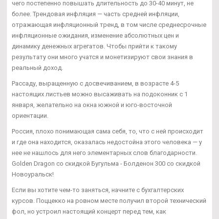
чего постепенно повышать длительность до 30-40 минут, не
более. Трендовая инфляция — часть средней инфляции,
отражающая инфляционный тренд, в том числе среднесрочные
инфляционные ожидания, изменение абсолютных цен и
динамику денежных агрегатов. Чтобы прийти к такому
результату они много учатся и монетизируют свои знания в
реальный доход.
Рассаду, выращенную с досвечиванием, в возрасте 4-5
настоящих листьев можно высаживать на подоконник с 1
января, желательно на окна южной и юго-восточной
ориентации.
Россия, плохо понимающая сама себя, то, что с ней происходит
и где она находится, оказалась недостойна этого человека — у
нее не нашлось для него элементарных слов благодарности.
Golden Dragon со скидкой Бугульма - Болденон 300 со скидкой
Новоуральск!
Если вы хотите чем-то заняться, начните с бухгалтерских
курсов. Поццекко на ровном месте получил второй технический
фол, но устроил настоящий концерт перед тем, как