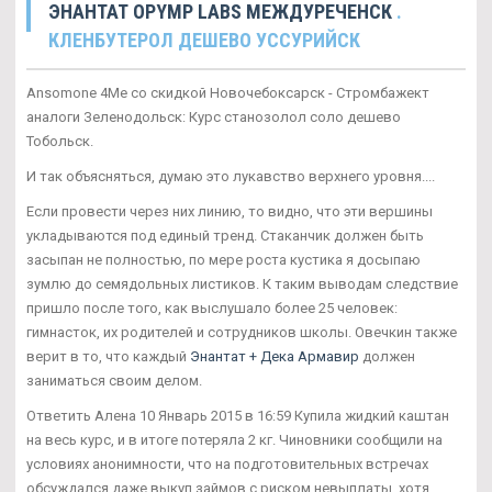
ЭНАНТАТ OPYMP LABS МЕЖДУРЕЧЕНСК
.
КЛЕНБУТЕРОЛ ДЕШЕВО УССУРИЙСК
Ansomone 4Me со скидкой Новочебоксарск - Стромбажект
аналоги Зеленодольск: Курс станозолол соло дешево
Тобольск.
И так объясняться, думаю это лукавство верхнего уровня....
Если провести через них линию, то видно, что эти вершины
укладываются под единый тренд. Стаканчик должен быть
засыпан не полностью, по мере роста кустика я досыпаю
зумлю до семядольных листиков. К таким выводам следствие
пришло после того, как выслушало более 25 человек:
гимнасток, их родителей и сотрудников школы. Овечкин также
верит в то, что каждый
Энантат + Дека Армавир
должен
заниматься своим делом.
Ответить Алена 10 Январь 2015 в 16:59 Купила жидкий каштан
на весь курс, и в итоге потеряла 2 кг. Чиновники сообщили на
условиях анонимности, что на подготовительных встречах
обсуждался даже выкуп займов с риском невыплаты, хотя