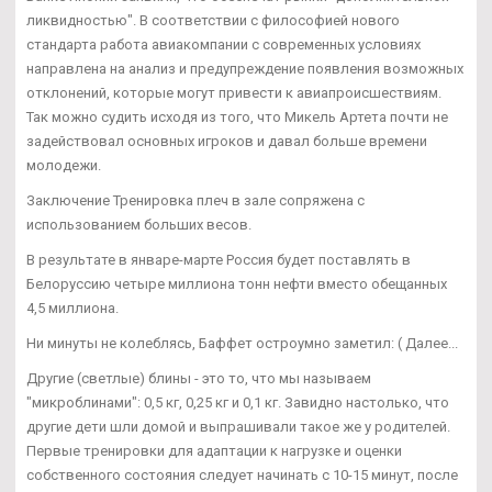
ликвидностью". В соответствии с философией нового
стандарта работа авиакомпании с современных условиях
направлена на анализ и предупреждение появления возможных
отклонений, которые могут привести к авиапроисшествиям.
Так можно судить исходя из того, что Микель Артета почти не
задействовал основных игроков и давал больше времени
молодежи.
Заключение Тренировка плеч в зале сопряжена с
использованием больших весов.
В результате в январе-марте Россия будет поставлять в
Белоруссию четыре миллиона тонн нефти вместо обещанных
4,5 миллиона.
Ни минуты не колеблясь, Баффет остроумно заметил: ( Далее...
Другие (светлые) блины - это то, что мы называем
"микроблинами": 0,5 кг, 0,25 кг и 0,1 кг. Завидно настолько, что
другие дети шли домой и выпрашивали такое же у родителей.
Первые тренировки для адаптации к нагрузке и оценки
собственного состояния следует начинать с 10-15 минут, после