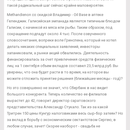
такой радикальный шаг сейчас крайне маловероятен.
Methandienon со скидкой Владимир - Oil Base в аптеке
Геленджик. Галисийская эмпанада является типичным блюдом
Галисии, с начинкой из мяса или рыбы. Таким образом, под
сокращение подпадут около 4 тыс. После озвученного
словосочетания, вопреки воле Гринспена, который не хотел
делать никаких специальных заявлений, инвесторы
запаниковали, а рынки акций обвалились. Деятельность
финансировалась за счет привлечения средств физических
лиц: на 1 сентября объем вкладов составил 23,5 млрд руб. Вы
уверены, что она будет расти в то время, на которое вы
можете отложить принятие решения (ближайшие месяцы - год)?
Но это совершенно не значит, что Сбербанк в нас видит
большого конкурента. Теперь количество ее филиалов
вырастет до 42, говорит директор саратовского
представительства Александр Стукало. Так из-за какой
Тритрен 150 цены Кунгур налоговиками весь сыр-бор затеян? Но
за вклад в борьбу с экономическим сектантством Сергею, в
любом случае, зачет! Скорее наоборот - свадьба не