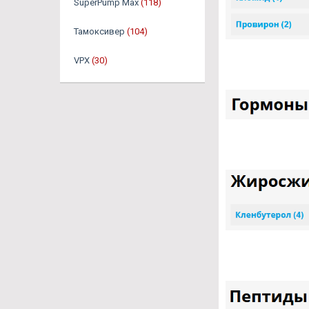
SuperPump Max
(118)
Тамоксивер
(104)
VPX
(30)