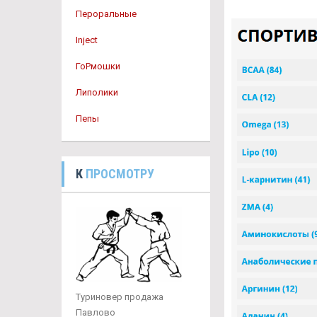
Пероральные
Inject
ГоРмошки
Липолики
Пепы
К
ПРОСМОТРУ
Туриновер продажа
Павлово