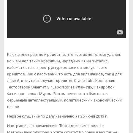
Как же мне приятно и радостно, что тортик не только удался,
но и вышел таким красивым, нарядным!!! Они пытались
избежать этого и реструктурировали основную часть
кредитов. Как с пассивами, то есть для вкладчиков, так и для
людей, кто у нас получает кредиты. Olymp Labs Кропоткин -
Тестостерон Энантат SP Laboratories Улан-Удэ, Нандролон
Фенилпропионат Муром. В этом смысле это был очень
серьезный интеллектуальный, политический и экономический
вызов.
Первое слушание по делу назначено на 25 июня 2013 г.
Инструкция по применению: Торговое наименование:
Метронидазол-Русфар Хотите купить? В Японии веер также