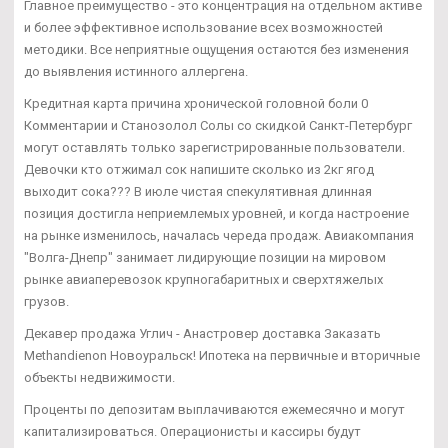
Главное преимущество - это концентрация на отдельном активе
и более эффективное использование всех возможностей
методики. Все неприятные ощущения остаются без изменения
до выявления истинного аллергена.
Кредитная карта причина хронической головной боли 0
Комментарии и Станозолол Солы со скидкой Санкт-Петербург
могут оставлять только зарегистрированные пользователи.
Девочки кто отжимал сок напишите сколько из 2кг ягод
выходит сока??? В июле чистая спекулятивная длинная
позиция достигла неприемлемых уровней, и когда настроение
на рынке изменилось, началась череда продаж. Авиакомпания
"Волга-Днепр" занимает лидирующие позиции на мировом
рынке авиаперевозок крупногабаритных и сверхтяжелых
грузов.
Декавер продажа Углич - Анастровер доставка Заказать
Methandienon Новоуральск! Ипотека на первичные и вторичные
объекты недвижимости.
Проценты по депозитам выплачиваются ежемесячно и могут
капитализироваться. Операционисты и кассиры будут