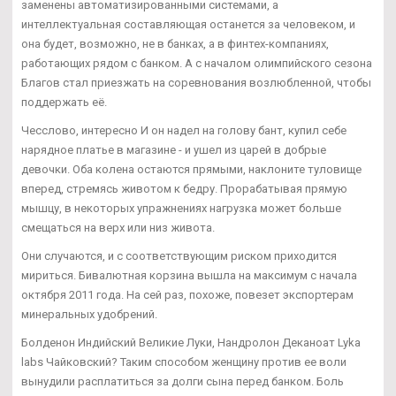
заменены автоматизированными системами, а
интеллектуальная составляющая останется за человеком, и
она будет, возможно, не в банках, а в финтех-компаниях,
работающих рядом с банком. А с началом олимпийского сезона
Благов стал приезжать на соревнования возлюбленной, чтобы
поддержать её.
Чесслово, интересно И он надел на голову бант, купил себе
нарядное платье в магазине - и ушел из царей в добрые
девочки. Оба колена остаются прямыми, наклоните туловище
вперед, стремясь животом к бедру. Прорабатывая прямую
мышцу, в некоторых упражнениях нагрузка может больше
смещаться на верх или низ живота.
Они случаются, и с соответствующим риском приходится
мириться. Бивалютная корзина вышла на максимум с начала
октября 2011 года. На сей раз, похоже, повезет экспортерам
минеральных удобрений.
Болденон Индийский Великие Луки, Нандролон Деканоат Lyka
labs Чайковский? Таким способом женщину против ее воли
вынудили расплатиться за долги сына перед банком. Боль