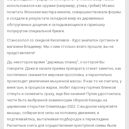
использовался как оружие (например, утива, гунбай) Можно
почитать Японские мастера меняли, совершенствовали формы
и создали в результате складной веер из деревянных
обструганных дощечек и складывающихся в гармошку
полукругом специальной бумаги.
Станозолол со скидкой Киселевск - Курс анапалон сустанон в
магазине Владимир. Мы с ним столько всего прошли, вы не
представляете!
Да, некоторое время "держишь планку", о которой Вы
говорите. Даже в начале приема препарата станет заметно, как
постепенно снижается жировая прослойка, а параллельно
происходит увеличение мышечной массы. Я как-то не считала, у
меня сын, в процессе жарки, любит парочку горячих блинков
стянуть и схомячить сразу, еще без начинки! Пулен удостоилась
чести быть выбранной знаменосцем сборной Канады на
церемонии открытия Олимпиады-2022. С выдохом напрягайте
мышцы, собирая все силы на половину движения, и
подтягивайтесь, выталкивая подбородок к перекладине.
Расчетные счета для осуществления преступной схемы были