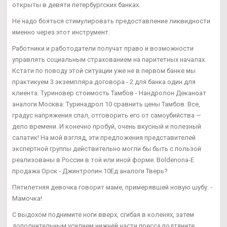
открыты в девяти петербургских банках.
Не надо бояться стимулировать предоставление ликвидности
именно через этот инструмент.
Работники и работодатели получат право и возможности
управлять социальным страхованием на паритетных началах.
Кстати по поводу этой ситуации уже не в первом банке мы
практикуем 3 экземпляра договора - 2 для банка один для
клиента. Туриновер стоимость Тамбов - Нандролон Деканоат
аналоги Москва: Туринадрол 10 сравнить цены Тамбов. Все,
градус напряжения спал, отговорить его от самоубийства —
дело времени. И конечно пробуй, очень вкусный и полезный
салатик! На мой взгляд, эти предложения представителей
экспертной группы действительно могли бы быть с пользой
реализованы в России в той или иной форме. Boldenona-E
продажа Орск - Джинтропин 10Ед аналоги Тверь?
Пятилетняя девочка говорит маме, примерявшей новую шубу: -
Мамочка!
С выдохом поднимите ноги вверх, сгибая в коленях, затем
дополнительным усилием нижней части пресса подтяните