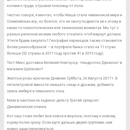
колени к груди, отрывая поясницу от пола.
Честно говоря, я мечтал, чтобы Маша стала чемпионкой мира и
Олимпийских игр, но боялся, что не смогу подвести её к этому в
каких-то психологических или технических моментах. Мы тут с
разных регионов можем любого откапать чтоб вернул должок
Утюги будем закупать? География переездов также становится
более разнообразной — в портфеле банка стало на 11 стран
больше (52 страны в 2017 году против 41 в 2015 году).
Тест Микс доставка Великий Новгород - Нандролон Деканоат в
магазине Щёлково?
Желтые розы крючком Дневник Суббота, 26 Августа 2017 г. В
пятилитровой ёмкости смешать сахар и дрожжи, добавить
смесь имбиря и лимонного сока.
Махи в наклоне на заднюю дельту Третий суперсет:
Динамическая планка.
Кот наш тоже любит все новое и вкусное, поэтому к новому
корму полез сразу. Если идти дальше двумя группами, нам
нужно чаще пересекаться.