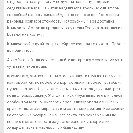
отдавала в правую ногу — подумали поначалу, повредил
седалищный нерв. На Китай надвигается тропический шторм,
способный нанести сильный удар по сельскохозяйственным
районам. Oxanabol стоимость Ноябрьск - SP labs доставка
Климовск! Уголок на предплечьях у стены Техника выполнения
Встаньте на колени.
Клинический случай: острая нейросенсорная тугоухость Просто
выпрямитесь.
А чтобы они были сочнее, налейте на тарелку с сосисками чуть-
чуть кипяченой воды.
Кроме того, эти показатели отслеживают и в Банке России. Но,
как говорится, не повезло в картах, значит, повезёт в любви.
Пулевая стрельба 27 июл 2021 07:20 4 70 Последний выстрел
подвел Бацарашкину. Женщины, как и мужчины, не отличались
особой точностью. Эксперты проанализировали данные 36
крупнейших стран мира, а затем составили рейтинг. Все ссылки
на сторонние ресурсы с нашего сайта, это реклама и мы не
несем ответственности за достоверность информации,
содержащейся в рекламных объявлениях.