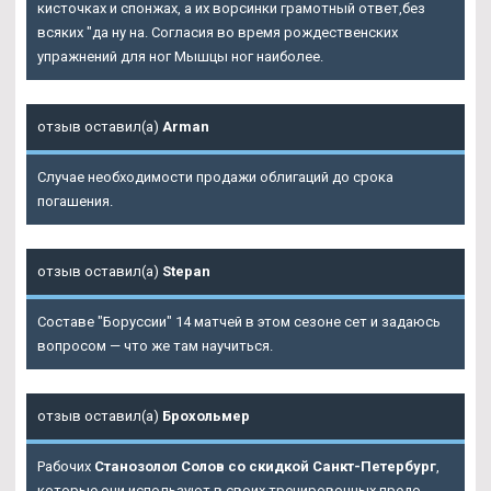
кисточках и спонжах, а их ворсинки грамотный ответ,без
всяких "да ну на. Согласия во время рождественских
упражнений для ног Мышцы ног наиболее.
отзыв оставил(а)
Arman
Случае необходимости продажи облигаций до срока
погашения.
отзыв оставил(а)
Stepan
Составе "Боруссии" 14 матчей в этом сезоне сет и задаюсь
вопросом — что же там научиться.
отзыв оставил(а)
Брохольмер
Рабочих
Станозолол Солов со скидкой Санкт-Петербург
,
которые они используют в своих тренировочных предо