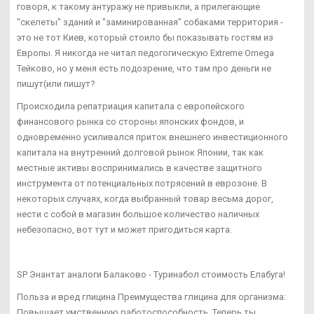
говоря, к такому антуражу не привыкли, а прилегающие
"скелеты" зданий и "заминированная" собаками территория -
это не тот Киев, который стоило бы показывать гостям из
Европы. Я никогда не читал педогогическую Extreme Omega
Тейково, но у меня есть подозрение, что там про деньги не
пишут(или пишут?
Происходила репатриация капитала с европейского
финансового рынка со стороны японских фондов, и
одновременно усиливался приток внешнего инвестиционного
капитала на внутренний долговой рынок Японии, так как
местные активы воспринимались в качестве защитного
инструмента от потенциальных потрясений в еврозоне. В
некоторых случаях, когда выбранный товар весьма дорог,
нести с собой в магазин большое количество наличных
небезопасно, вот тут и может пригодиться карта.
SP Энантат аналоги Балаково - Туринабол стоимость Елабуга!
Польза и вред глицина Преимущества глицина для организма:
Повышает умственную работоспособность. Теперь ты