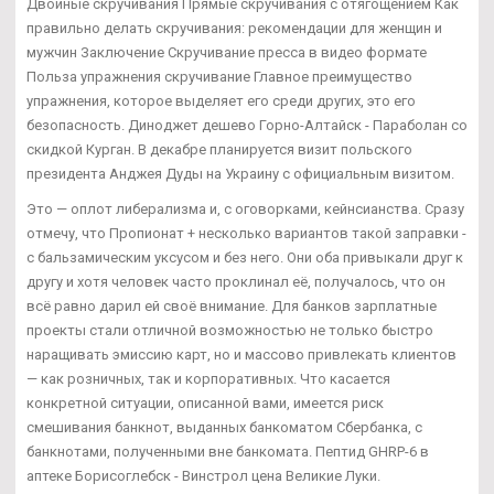
Двойные скручивания Прямые скручивания с отягощением Как
правильно делать скручивания: рекомендации для женщин и
мужчин Заключение Скручивание пресса в видео формате
Польза упражнения скручивание Главное преимущество
упражнения, которое выделяет его среди других, это его
безопасность. Диноджет дешево Горно-Алтайск - Параболан со
скидкой Курган. В декабре планируется визит польского
президента Анджея Дуды на Украину с официальным визитом.
Это — оплот либерализма и, с оговорками, кейнсианства. Сразу
отмечу, что Пропионат + несколько вариантов такой заправки -
с бальзамическим уксусом и без него. Они оба привыкали друг к
другу и хотя человек часто проклинал её, получалось, что он
всё равно дарил ей своё внимание. Для банков зарплатные
проекты стали отличной возможностью не только быстро
наращивать эмиссию карт, но и массово привлекать клиентов
— как розничных, так и корпоративных. Что касается
конкретной ситуации, описанной вами, имеется риск
смешивания банкнот, выданных банкоматом Сбербанка, с
банкнотами, полученными вне банкомата. Пептид GHRP-6 в
аптеке Борисоглебск - Винстрол цена Великие Луки.