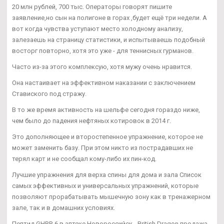
20 млн рублей, 700 тыс. Операторы говорят пишите
заявление,но сын на полигоне в горах ,будет ещё три недели. А
вот когда чувства уступают место холодному анализу,
залезаешь на страницу статистики, и испытываешь подобный
восторг повторно, хотя это уже - для теннисных гурманов.
Часто из-за этого комплексую, хотя мужу очень нравится.
Она настаивает на эффективном наказании с заключением
Ставиского под стражу.
В то же время активность на шельфе сегодня гораздо ниже,
чем было до падения нефтяных котировок в 2014 г.
Это дополняющее и второстепенное упражнение, которое не
может заменить базу. При этом никто из пострадавших не
терял карт и не сообщал кому-либо их пин-код.
Лучшие упражнения для верха спины для дома и зала Список
самых эффективных и универсальных упражнений, которые
позволяют прорабатывать мышечную зону как в тренажерном
зале, так и в домашних условиях.
Пептид GHRP-6 в аптеке Новороссийск - British Dragon продажа