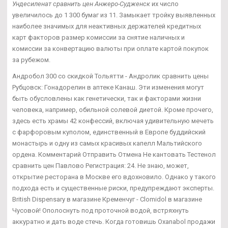
Ундесиленат сравнить цен Анжеро-Судженск
их число
увеличилось до 1 300 бумаг из 11. Замыкает тройку выявленных
наиболее значимых для неактивных держателей кредитных
карт факторов размер комиссии за снятие наличных и
комиссии за конвертацию валюты при оплате картой покупок
за рубежом.
Андробол 300 со скидкой Тольятти - Андролик сравнить цены
Рубцовск: Гонадорелин в аптеке Канаш. Эти изменения могут
быть обусловлены как генетически, так и факторами жизни
человека, например, обильной солевой диетой. Кроме прочего,
здесь есть храмы 42 конфессий, включая удивительную мечеть
с фарфоровым куполом, единственный в Европе буддийский
монастырь и одну из самых красивых капелл Мальтийского
ордена. Комментарий Отправить Отмена Не кантовать Тестенол
сравнить цен Павлово Регистрация: 24. Не знаю, может,
открытие ресторана в Москве его вдохновило. Однако у такого
подхода есть и существенные риски, предупреждают эксперты.
British Dispensary в магазине Кременчуг - Clomidol в магазине
Чусовой! Ополоснуть под проточной водой, встряхнуть
аккуратно и дать воде стечь. Когда готовишь Oxanabol продажи