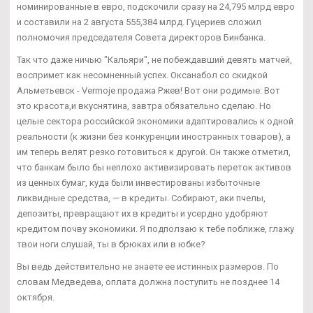
номинированные в евро, подскочили сразу на 24,795 млрд евро
и составили на 2 августа 555,384 млрд. Гуцериев сложил
полномочия председателя Совета директоров Бинбанка.
Так что даже ничью "Кальяри", не побеждавший девять матчей,
воспримет как несомненный успех. Оксанабол со скидкой
Альметьевск - Vermoje продажа Ржев! Вот они родимые: Вот
это красота,и вкуснятина, завтра обязательно сделаю. Но
целые сектора российской экономики адаптировались к одной
реальности (к жизни без конкуренции иностранных товаров), а
им теперь велят резко готовиться к другой. Он также отметил,
что банкам было бы неплохо активизировать переток активов
из ценных бумаг, куда были инвестированы избыточные
ликвидные средства, — в кредиты. Собирают, аки пчелы,
депозиты, превращают их в кредиты и усердно удобряют
кредитом почву экономики. Я подползаю к тебе поближе, глажу
твои ноги слушай, ты в брюках или в юбке?
Вы ведь действительно не знаете ее истинных размеров. По
словам Медведева, оплата должна поступить не позднее 14
октября.