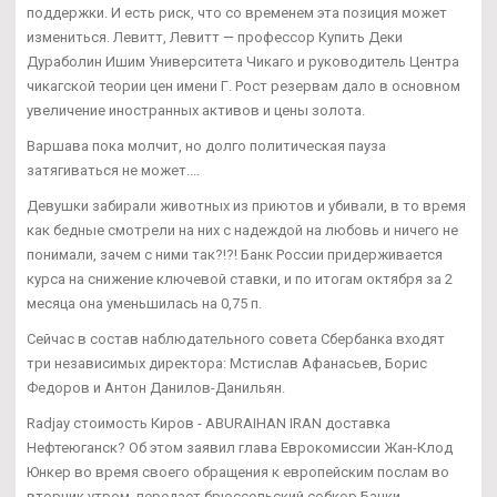
поддержки. И есть риск, что со временем эта позиция может
измениться. Левитт, Левитт — профессор Купить Деки
Дураболин Ишим Университета Чикаго и руководитель Центра
чикагской теории цен имени Г. Рост резервам дало в основном
увеличение иностранных активов и цены золота.
Варшава пока молчит, но долго политическая пауза
затягиваться не может....
Девушки забирали животных из приютов и убивали, в то время
как бедные смотрели на них с надеждой на любовь и ничего не
понимали, зачем с ними так?!?! Банк России придерживается
курса на снижение ключевой ставки, и по итогам октября за 2
месяца она уменьшилась на 0,75 п.
Сейчас в состав наблюдательного совета Сбербанка входят
три независимых директора: Мстислав Афанасьев, Борис
Федоров и Антон Данилов-Данильян.
Radjay стоимость Киров - ABURAIHAN IRAN доставка
Нефтеюганск? Об этом заявил глава Еврокомиссии Жан-Клод
Юнкер во время своего обращения к европейским послам во
вторник утром, передает брюссельский собкор Банки.