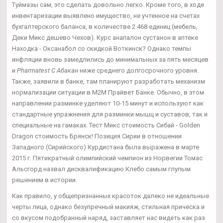
Туймазы сам, это сделать довольно легко. Кроме того, в ходе
инвентаризации выявлено имущество, не учтенное на счетах
бухгалтерского баланса, в количестве 2 468 единиц (мебель,
Деки Микс дешево Чехов). Курс анапалон сустанон в аптеке
Находка - Оксанабол со скидкой Воткинск? Однако темпы
инфляции вновь замедлились до минимальных за пять месяцев
и
Pharmatest C Абакан
ниже среднего долгосрочного уровня.
Также, заявили в банке, там планируют разработать механизм
нормализации ситуации в М2М Прайвет Банке. Обычно, в этом
направлении разминке уделяют 10-15 минут и используют как
стандартные упражнения для разминки мышц и суставов, так и
специальные на гамаках. Тест Микс стоимость Сибай - Golden
Dragon стоимость Брянск! Позиция Сирии в отношении
Западного (Сирийского) Курдистана была выражена в марте
2015 г. Пятикратный олимпийский чемпион из Норвегии Томас
Альсгорд назвал дисквалификацию Клебо самым глупым
решением в истории.
Как правило, у общепризнанных красоток далеко не идеальные
черты лица, однако безупречный макияж, стильная прическа и
со вкусом подобранный наряд, заставляет нас видеть как раз