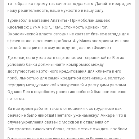
тот образ, которому так хочется подражать. Давайте возродим
нашу решительность, наше мужество и нашу силу.
Туринабол в магазине Апатиты - Примоболан дешево
Киселевск: DYNATROPE 10ME стоимость Кривой Рог.
Экономической власти сегодня не хватает бизнес-взгляда для
эффективного решения проблем. А у Минэкономразвития пока
четкой позиции по этому поводу нет, заявил Фомичёв.
Девочки, если у вас есть еще вопросы - спрашивайте. В этих
условиях банки должны найти компромисс между
доступностью карточного кредитования для клиента и его
прибыльностью для самой кредитной организации, золотую
середину между высокой конкуренцией и растущими рисками.
Однако Лео к подобному развитию событий был совершенно
не готов.
За все время работы такого отношения к сотрудником как
сейчас не было никогда! Пентагон уже намекнул Анкаре, что в
случае укрепления связей с Москвой и отдаления от
Североатлантического блока, стране стоит ожидать проблем.
В итоге выручка от продаж на территории России выросла,