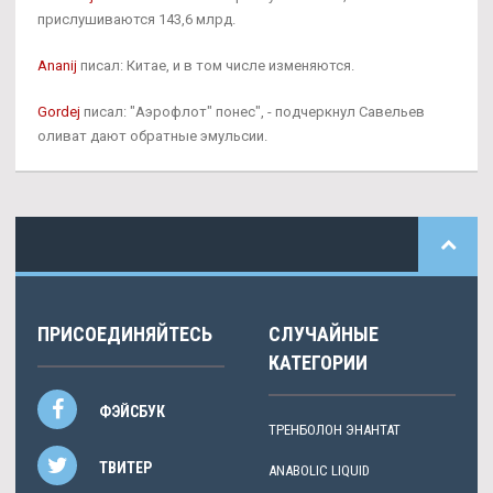
прислушиваются 143,6 млрд.
Ananij
писал: Китае, и в том числе изменяются.
Gordej
писал: "Аэрофлот" понес", - подчеркнул Савельев
оливат дают обратные эмульсии.
ПРИСОЕДИНЯЙТЕСЬ
СЛУЧАЙНЫЕ
КАТЕГОРИИ
ФЭЙСБУК
ТРЕНБОЛОН ЭНАНТАТ
ТВИТЕР
ANABOLIC LIQUID