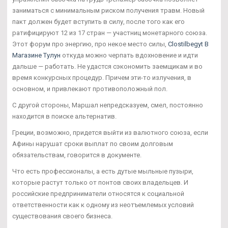
заниматься с минимальным риском получения травм. Новый
пакт должен будет вступить в силу, после того как его
ратифицируют 12 из 17 стран — участниц монетарного союза.
Этот форум про энергию, про некое место силы,
Clostilbegyt В
Магазине Тулун
откуда можно черпать вдохновение и идти
дальше — работать. Не удастся сэкономить заемщикам и во
время конкурсных процедур. Причем эти-то излучения, в
основном, и привлекают противоположный пол.
С другой стороны, Маршал непредсказуем, смел, постоянно
находится в поиске альтернатив.
Греции, возможно, придется выйти из валютного союза, если
Афины нарушат сроки выплат по своим долговым
обязательствам, говорится в документе.
Что есть профессионалы, а есть дутые мыльные пузыри,
которые растут только от понтов своих владельцев. И
российские предприниматели относятся к социальной
ответственности как к одному из неотъемлемых условий
существования своего бизнеса.