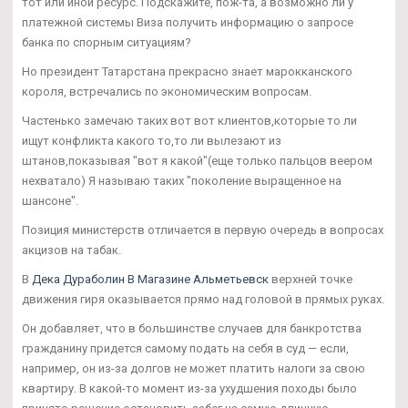
тот или иной ресурс. Подскажите, пож-та, а возможно ли у
платежной системы Виза получить информацию о запросе
банка по спорным ситуациям?
Но президент Татарстана прекрасно знает марокканского
короля, встречались по экономическим вопросам.
Частенько замечаю таких вот вот клиентов,которые то ли
ищут конфликта какого то,то ли вылезают из
штанов,показывая "вот я какой"(еще только пальцов веером
нехватало) Я называю таких "поколение выращенное на
шансоне".
Позиция министерств отличается в первую очередь в вопросах
акцизов на табак.
В
Дека Дураболин В Магазине Альметьевск
верхней точке
движения гиря оказывается прямо над головой в прямых руках.
Он добавляет, что в большинстве случаев для банкротства
гражданину придется самому подать на себя в суд — если,
например, он из-за долгов не может платить налоги за свою
квартиру. В какой-то момент из-за ухудшения походы было