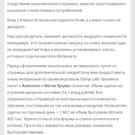
следствием экономического кризиса, заметно опустошившего
кошельки отечественных потребителей.
Ведь у Кличко больше шестидесяти боев, а у меня только за
двадцать.
Наш руководитель занимает должность ведущего специалиста-
менеджера. Это скорее горячая закуска, но очень вкусная судя
по ингредиентам! Кафе и магазины устанавливают кассы,
которые подключаются к Интернету.
Перед оформлением заказа нужно активировать купон со
страницы для дополнительной скидки! Хочу вам предоставить
очень интересный по своим вкусовым
Olymp Labs Урюпинск
салат с
Анаполон + Метан Ярцево
гранатом. Объем сделок на
утреннем аукционе составил 24,1 млрд рублей. Всё
ограничилось отправкой на повторное многоступенчатое
обучение, состоявшее из так называемых модулей. Количество
сделок за торговый день — 1 867, их объем был равен 426 млн
903 тыс. Уприте стопы в платформы и слегка согните ноги в
коленях. При этом с января по июнь резервы снижались
быстрыми темпами.