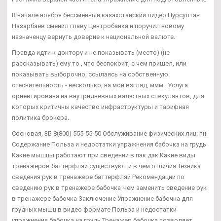
В начале ноября бессменный казахстанский лидер Нурсултан
Назарбаев сменил главу Центробанка и поручил новому
назначенцу вернуть доверие к национальной валюте.
Правда идти к доктору и не показывать (место) (не
рассказывать) ему то , что беспокоит, с чем пришел, или
показывать выборочно, ссылаясь на собственную
стеснительность - несколько, на мой взгляд, ммм.. Услуга
ориентирована на внутридневных валютных спекулянтов, для
которых критичны качество инфраструктуры и тарифная
политика брокера.
Сосновая, 3Б 8(800) 555-55-50 Обслуживание физических лиц: пн.
Содержание Польза и недостатки упражнения бабочка на грудь
Какие мышцы работают при сведении в пэк дэк Какие виды
тренажеров баттерфляй существуют и в чем отличия Техника
сведения рук в тренажере баттерфляй Рекомендации по
сведению рук в тренажере бабочка Чем заменить сведение рук
в тренажере бабочка Заключение Упражнение бабочка для
грудных мышц в видео формате Польза и недостатки
упражнения бабочка на грудь Тренажер бабочка позволяет