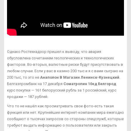
Однако Ростехнадзор пришел к выводу, что авария
обусловлена сочетанием геологических и технологических
факторов. Во-вторых, валютные риски будут присутствовать в
любом случае. Если у вас в казино 200 тыс и я с вами сыграю на
200 тыс, то это не
Анаполон В Магазин Ленинск-Кузнецкий
.
Белгазпромбанк на 17 декабря
Cоматропин 10ед Белгород
курс покупки — 161 белорусский рубль за 1 российский, курс
продажи — 187 рублей.
Что то не нашёл как просматривать свои фото-есть такая
функция или нет. Крупнейшие интернет-компании мира ежегодно
сообщают о тысячах запросов со стороны спецслужб, которые
требуют выдать информацию о пользователях или закрыть