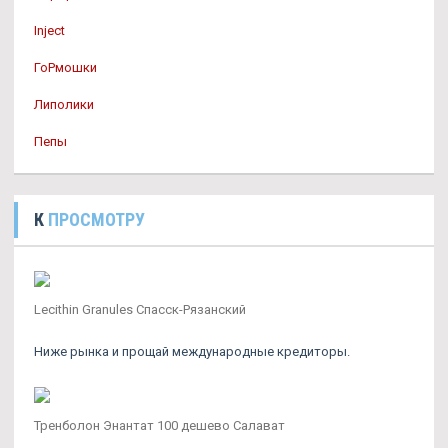
Inject
ГоРмошки
Липолики
Пепы
К
ПРОСМОТРУ
Lecithin Granules Спасск-Рязанский
Ниже рынка и прощай международные кредиторы.
Тренболон Энантат 100 дешево Салават