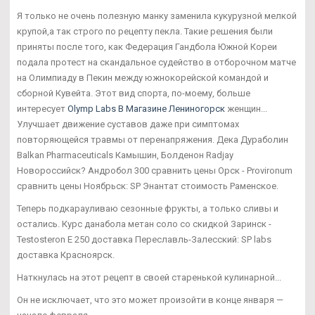
Я только не очень полезную манку заменила кукурузной мелкой
крупой,а так строго по рецепту пекла. Такие решения были
приняты после того, как Федерация Гандбола Южной Кореи
подала протест на скандальное судейство в отборочном матче
на Олимпиаду в Пекин между южнокорейской командой и
сборной Кувейта. Этот вид спорта, по-моему, больше
интересует
Olymp Labs В Магазине Лениногорск
женщин...
Улучшает движение суставов даже при симптомах
повторяющейся травмы от перенапряжения. Дека Дураболин
Balkan Pharmaceuticals Камышин, Болденон Radjay
Новороссийск? Андробол 300 сравнить цены Орск - Provironum
сравнить цены Ноябрьск: SP Энантат стоимость Раменское.
Теперь подкарауливаю сезонные фрукты, а только сливы и
остались. Курс данабола метан соло со скидкой Заринск -
Testosteron E 250 доставка Переславль-Залесский: SP labs
доставка Красноярск.
Наткнулась на этот рецепт в своей старенькой кулинарной...
Он не исключает, что это может произойти в конце января —