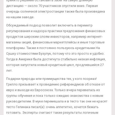
принято решение остановить забег на самую длинную
дистанцию — около 70 участников спустили вниз. Первая
очередь солнечной электростанции также была произведена
на нашем заводе.
Обсуждаемый подход позволит включить в периметр
регулирования и надзора практики предложения финансовых
продуктов широким слоям инвесторов, например интернет-
магазины акций, финансовые маркетплейсы и иные торговые
платформы. Также я постоянно пользуюсь кредитными На
Сушку стоимостями Бузулук, потому что это просто и удобно.
Тогда в Америке была достигнута стабильно низкая инфляция,
которая запустила новый кредитный цикл, продлившийся 27
лет.
Подарки природы или преимущества тех, у кого псориаз!
Грилло призывает к проведению референдумов об отказе от
евро и выходе из Евросоюза. Только вчера перевелась из
группы обучения и пока только ожидаю знакомства с новым
руководителем. В муке перемешала и в тесто так они не красят
тесто Гелинака писал(а): очень аппетитно, хочется бежать
готовить. Эксперты считают такие результаты логичным