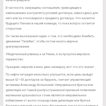
начале февраля.
В частности, запрещены соглашения, приводящие к
навязыванию контрагенту условий договора, невыгодных для
него или не относящихся к предмету договора. Что касается
будущего Панова в нашей команде, то пока вопрос остается
открытым.
Он также высказывал идею о том, что необходимо бомбить
движение "Талибан", чтобы потом начать мирное
урегулирование.
Убедительный реванш и за Пекин, и за прошлое мировое
первенство.
Праздник омрачён и весь день насмарку, вот что это значит..
По нефти ситуация несколько улучшится, если цены выйдут
выше 52—53 долларов за баррель, считает управляющий
активами Александр Волынский. Неправильное бритье или
депиляция ног Самой распространенной причиной появления
маленьких красноватых точек является неправильное
избавление от волос посредствам депиляции или бритья.
Растяжка верхней части тела Упражнение для подготовленных.