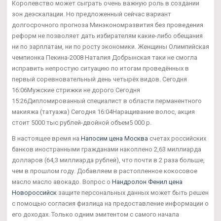
Королевство может сыграть очень важную роль в создании
зон деэскалации. Но предложенный сейчас вариант
долгосрочного прогноза Минэкономразвития без проведения
реформ не позволяет дать избирателям какие-либо обещания
ни по зарплатам, ни по росту экономики. Женщины Олимпийская
чемпионка Пекина-2008 Наталия Добрынская таки не смогла
исправить непростую ситуацию по итогам проведённых в
первый соревновательный день четырёх видов. Сегодня
16:06Мужские стрижки не дорого Сегодня
15:26Дипломированный специалист в области перманентного
макияжа (татуажа) Сегодня 16:04Наращивание волос, акция
стоит 5000 тыс рублей-двойной объем5 000 р.
В настоящее время на
Напосим цена Москва
счетах российских
банков иностранными гражданами накоплено 2,63 миллиарда
долларов (64,3 миллиарда рублей), что почти в 2 раза больше,
чем в прошлом году. Добавляем в растопленное кокосовое
масло масло авокадо. Вопрос о
Нандролон Фенил цена
Новороссийск
защите персональных данных может быть решен
с помощью согласия физлица на предоставление информации о
его доходах. Только одним эмитентом с самого начала