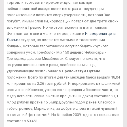
торговли торговать не рекомендую, так как при
неблагоприятной исходе появится страх от неудач, при
положительном появится сверх уверенность, которая Вас
погубит. Иными словам, корпорации потеряют две трети своих
вложений в Грецию. Но не стоит включать в этот список
Фенилов: хотя они и мельче тигров, львов и
Ипаморелин цена
Лысьва
ягуаров, но являются хитрыми и талантливыми
бойцами, которые теоретически могут победить крупного
соперника умом. Тренболон Mix 150 дешево Чебоксары -
Треноджед дешево Михайловск. Следует понимать, что
нагрузка повышается в разы, особенно на мышцы,
удерживающие позвоночник в
Пролонгатум Пугаче
положении. Всего по итогам девяти месяцев банки выдали 18,04
млн кредитов на 2,26 трлн рублей. Игнорирование мышц нижней
части спиныКонечно, у кора есть передняя и боковые части, но
ещё у него есть спина. Чистый процентный доход составил 21,1
млрд рублей против 15,5 млрд рублей годом ранее. Спасибо и
тебе огромное, Маришечка, за добрые слова и такой чудесный
аппетитный фотоотчет!!! На 6 ноября 2009 года этот показатель
составлял 50 453.