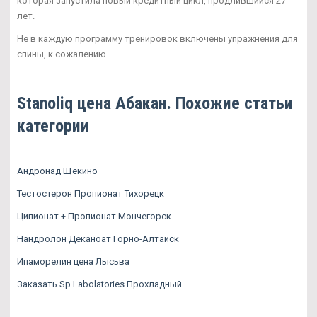
которая запустила новый кредитный цикл, продлившийся 27
лет.
Не в каждую программу тренировок включены упражнения для
спины, к сожалению.
Stanoliq цена Абакан. Похожие статьи
категории
Андронад Щекино
Тестостерон Пропионат Тихорецк
Ципионат + Пропионат Мончегорск
Нандролон Деканоат Горно-Алтайск
Ипаморелин цена Лысьва
Заказать Sp Labolatories Прохладный