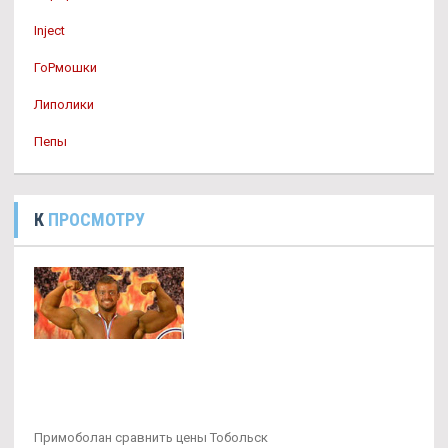
Inject
ГоРмошки
Липолики
Пепы
К
ПРОСМОТРУ
Примоболан сравнить цены Тобольск