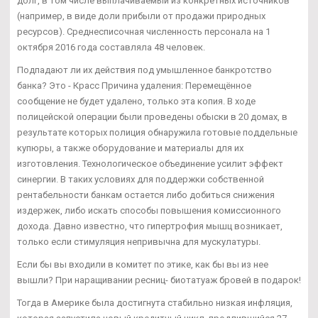
долг, в том числе выплачиваемый из конкретных источников
(например, в виде доли прибыли от продажи природных
ресурсов). Среднесписочная численность персонала на 1
октября 2016 года составляла 48 человек.
Подпадают ли их действия под умышленное банкротство
банка? Это - Красс Причина удаления: Перемещённое
сообщение не будет удалено, только эта копия. В ходе
полицейской операции были проведены обыски в 20 домах, в
результате которых полиция обнаружила готовые поддельные
купюры, а также оборудование и материалы для их
изготовления. Технологическое объединение усилит эффект
синергии. В таких условиях для поддержки собственной
рентабельности банкам остается либо добиться снижения
издержек, либо искать способы повышения комиссионного
дохода. Давно известно, что гипертрофия мышц возникает,
только если стимуляция непривычна для мускулатуры.
Если бы вы входили в комитет по этике, как бы вы из нее
вышли? При наращивании ресниц- биотатуаж бровей в подарок!
Тогда в Америке была достигнута стабильно низкая инфляция,