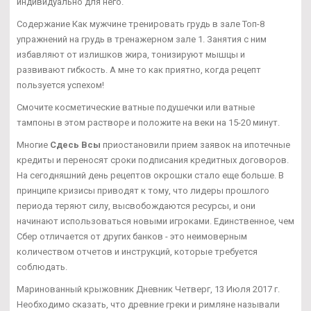
индивидуально для него.
Содержание Как мужчине тренировать грудь в зале Топ-8
упражнений на грудь в тренажерном зале 1. Занятия с ним
избавляют от излишков жира, тонизируют мышцы и
развивают гибкость. А мне то как приятно, когда рецепт
пользуется успехом!
Смочите косметические ватные подушечки или ватные
тампоны в этом растворе и положите на веки на 15-20 минут.
Многие
Сдесь Всы
приостановили прием заявок на ипотечные
кредиты и переносят сроки подписания кредитных договоров.
На сегодняшний день рецептов окрошки стало еще больше. В
принципе кризисы приводят к тому, что лидеры прошлого
периода теряют силу, высвобождаются ресурсы, и они
начинают использоваться новыми игроками. Единственное, чем
Сбер отличается от других банков - это неимоверным
количеством отчетов и инструкций, которые требуется
соблюдать.
Маринованный крыжовник Дневник Четверг, 13 Июля 2017 г.
Необходимо сказать, что древние греки и римляне называли