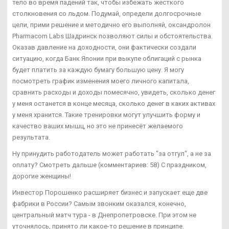
тело во время падений так, чтобы избежать жесткого
столкновения со льдом. Подумай, определи долгосрочные
цели, прими решение и методично его выполняй, оксандролон
Pharmacom Labs Шадринск позволяют силы и обстоятельства.
Оказав давление на доходности, они фактически создали
ситуацию, когда Банк Японии при выкупе облигаций с рынка
будет платить за каждую бумагу большую цену. Я могу
посмотреть график изменения моего личного капитала,
сравнить расходы и доходы помесячно, увидеть, сколько денег
у меня останется в конце месяца, сколько денег в каких активах
у меня хранится. Такие тренировки могут улучшить форму и
качество ваших мышц, но это не принесёт желаемого
результата.
Ну принудить работодатель может работать "за отгул", а не за
оплату? Смотреть дальше (комментариев: 58) С праздником,
дорогие женщины!
Инвестор Порошенко расширяет бизнес и запускает еще две
фабрики в России? Самым звонким оказался, конечно,
центральный матч тура - в Днепропетровске. При этом не
уточнялось, принято ли какое-то решение в принципе.