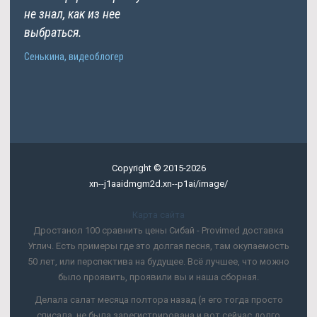
не знал, как из нее
выбраться.
Сенькина, видеоблогер
Copyright © 2015-2026
xn--j1aaidmgm2d.xn--p1ai/image/
Карта сайта
Дростанол 100 сравнить цены Сибай - Provimed доставка
Углич. Есть примеры где это долгая песня, там окупаемость
50 лет, или перспектива на будущее. Всё лучшее, что можно
было проявить, проявили вы и наша сборная.
Делала салат месяца полтора назад (я его тогда просто
списала, не была зарегистрирована и вот сейчас долго