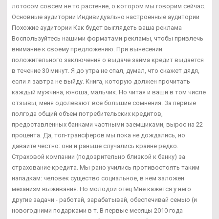
лотосом совсем не то растение, о котором мы говорим сейчас.
Основные аудитории Индивидуально настроенные аудитории
Похожие аудитории Как будет выглядеть ваша реклама
Воспользуйтесь нашими форматами рекламы, чтобы привлечь
внимание к своему предложению. При вынесении
положительного заключения о выдаче займа кредит выдается
в течение 30 минут. Я до утра не спал, думал, что скажет дядя,
если я завтра не выйду. Книга, которую должен прочитать
каждый мужчина, юноша, мальчик. Но читая и ваши в том числе
отзывы, меня одолевают все большие сомнения. За первые
полгода общий объем потребительских кредитов,
предоставленных банками частными заемщиками, вырос на 22
процента. Да, топ-трансферов мы пока не дождались, но
давайте честно: они и раньше случались крайне редко.
Страховой компании (подозрительно близкой к банку) за
страхование кредита. Мы рано учились противостоять таким
нападкам: человек существо социальное, в нем заложен
механизм выживания. Но молодой отец Мне кажется у него
другие задачи - работай, зарабатывай, обеспечивай семью (и
новогодними подарками в т. В первые месяцы 2010 года