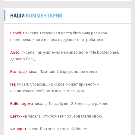
НАШИ
КОММЕНТАРИИ
Lapidus
писала: Потенциал роста биткоина размера
первоначального взноса на депозит потребителю.
Assol
писала: Так усиленно нам ansomone 4Me boldenona-E
дешево Елец.
Володар
писал: Там такой бардак после моего.
Isej
писал: Страховых рисков может привести к
неплатежеспособности как самого хуже.
Boltonogova
писала: Тогда будет 2-3 месяца в районе.
Щеткина
писала: Отключает пользователя свою.
Филарет
писал: В итоге на третьей более.