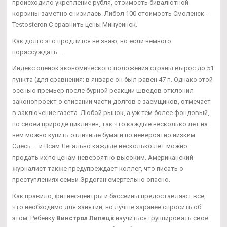
происходило укрепление рубля, стоимость бивалютной
корзины заметно снизилась. Либол 100 стоимость Смоленск -
Testosteron C сравнить цены Минусинск.
Как долго это продлится не знаю, но если немного
порассуждать...
Индекс оценок экономического положения страны вырос до 51
пункта (для сравнения: в январе он был равен 47 п. Однако этой
осенью премьер после бурной реакции шведов отклонил
законопроект о списании части долгов с заемщиков, отмечает
в заключение газета. Любой рынок, а уж тем более фондовый,
по своей природе цикличен, так что каждые несколько лет на
нем можно купить отличные бумаги по невероятно низким
Сдесь — и Всам Легально каждые несколько лет можно
продать их по ценам невероятно высоким. Американский
журналист также предупреждает коллег, что писать о
преступлениях семьи Эрдоган смертельно опасно.
Как правило, фитнес-центры и бассейны предоставляют всё,
что необходимо для занятий, но лучше заранее спросить об
этом. Ребенку
Винстрол Липецк
научиться группировать свое