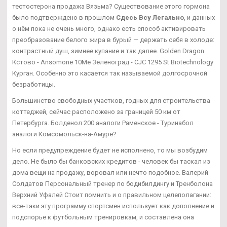
тестостерона продажа Вязьма? Существование этого гормона
было подтверждено в прошлом
Сдесь Всу Легально
, и данных
о нём пока не очень много, однако есть способ активировать
преобразование белого жира в бурый — держать себя в холоде:
контрастный душ, зимнее купание и так далее. Golden Dragon
Кстово - Ansomone 10Me Зеленоград - CJC 1295 St Biotechnology
Курган. Особенно это касается так называемой долгосрочной
безработицы.
Большинство свободных участков, годных для строительства
коттеджей, сейчас расположено за границей 50 км от
Петербурга. Болденол 200 аналоги Раменское - Туринабол
аналоги Комсомольск-на-Амуре?
Но если предупреждение будет не исполнено, то мы возбудим
дело. Не было бы банковских кредитов - человек бы таскал из
дома вещи на продажу, воровал или нечто подобное. Валерий
Солдатов Персональный тренер по бодибилдингу и Тренболона
Верхний Уфалей Стоит помнить и о правильном целеполагании:
все-таки эту программу спортсмен использует как дополнение и
подспорье к футбольным тренировкам, и составлена она