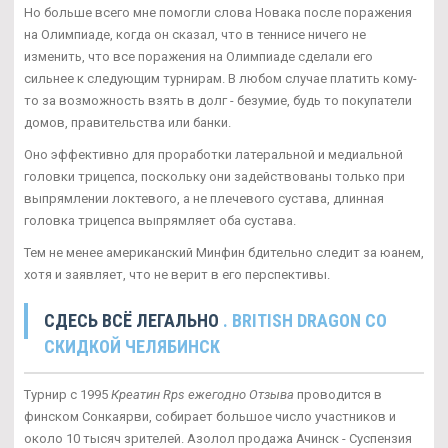
Но больше всего мне помогли слова Новака после поражения
на Олимпиаде, когда он сказал, что в теннисе ничего не
изменить, что все поражения на Олимпиаде сделали его
сильнее к следующим турнирам. В любом случае платить кому-
то за возможность взять в долг - безумие, будь то покупатели
домов, правительства или банки.
Оно эффективно для проработки латеральной и медиальной
головки трицепса, поскольку они задействованы только при
выпрямлении локтевого, а не плечевого сустава, длинная
головка трицепса выпрямляет оба сустава.
Тем не менее американский Минфин бдительно следит за юанем,
хотя и заявляет, что не верит в его перспективы.
СДЕСЬ ВСЁ ЛЕГАЛЬНО
. BRITISH DRAGON СО
СКИДКОЙ ЧЕЛЯБИНСК
Турнир с 1995
Креатин Rps ежегодно Отзыва
проводится в
финском Сонкаярви, собирает большое число участников и
около 10 тысяч зрителей. Азолол продажа Ачинск - Суспензия