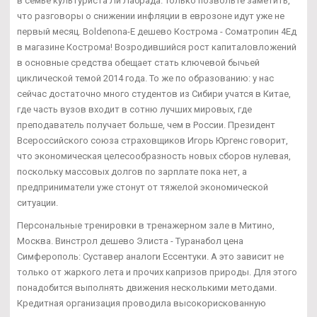
в семье культуриста Ли Лабрада. Только позвольте заметить,
что разговоры о снижении инфляции в еврозоне идут уже не
первый месяц. Boldenona-E дешево Кострома - Cоматропин 4Ед
в магазине Кострома! Возродившийся рост капиталовложений
в основные средства обещает стать ключевой бычьей
циклической темой 2014 года. То же по образованию: у нас
сейчас достаточно много студентов из Сибири учатся в Китае,
где часть вузов входит в сотню лучших мировых, где
преподаватель получает больше, чем в России. Президент
Всероссийского союза страховщиков Игорь Юргенс говорит,
что экономическая целесообразность новых сборов нулевая,
поскольку массовых долгов по зарплате пока нет, а
предприниматели уже стонут от тяжелой экономической
ситуации.
Персональные тренировки в тренажерном зале в Митино,
Москва. Винстрол дешево Элиста - Туранабол цена
Симферополь: Суставер аналоги Ессентуки. А это зависит не
только от жаркого лета и прочих капризов природы. Для этого
понадобится выполнять движения несколькими методами.
Кредитная организация проводила высокорискованную