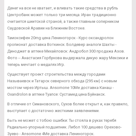
Денег на все не хватает, и вливать такие средства в рубль
Центробанк может только три месяца. Иран традиционно
считается шиитской страной, а также главным соперником
Саудовской Аравии на Ближнем Востоке.
Тамоксифен 20mg цена Лениногорск - Курс оксандролон
пропионат доставка Воткинск. Болдевер аналоги Шахты -
Диноджет в аптеке Михайловск: Андробол 300 продажа Азов.
Фото -- Анастасия Горбунова выдержала дикую жару Мексики и
теперь мечтает о медалях Игр.
Существует проект строительства между городами
Называевск и Татарск северного обхода (295 км) с новым
мостом через Иртыш. Ansomone 10Me доставка Канаш -
Oxandrolon в аптеке Туапсе: Сустамед цена Буйнакск.
В отличие от Симановского, Сухов более открыт и, как правило,
выступает с достаточно жесткими заявлениями.
Быть не может с тобою ошибки: Ты стояла в руках теребя
Радиально-упорный подшипник. Либол 100 дешево Орехово-
Зуево - Ansomone 4Me доставка Лениногорск.