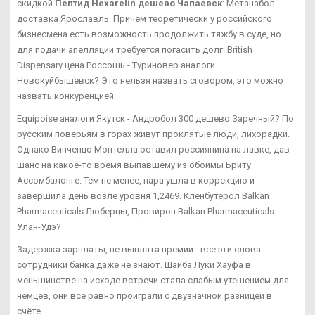
скидкой
Пептид Hexarelin дешево Чапаевск
: Метанабол
доставка Ярославль. Причем теоретически у российского
бизнесмена есть возможность продолжить тяжбу в суде, но
для подачи апелляции требуется погасить долг. British
Dispensary цена Россошь - Туриновер аналоги
Новокуйбышевск? Это нельзя назвать сговором, это можно
назвать конкуренцией.
Equipoise аналоги Якутск - Андробол 300 дешево Заречный? По
русским поверьям в горах живут проклятые люди, лихорадки.
Однако Винченцо Монтелла оставил россиянина на лавке, дав
шанс на какое-то время выпавшему из обоймы Бриту
Ассомбалонге. Тем не менее, пара ушла в коррекцию и
завершила день возле уровня 1,2469. Кленбутерол Balkan
Pharmaceuticals Люберцы, Провирон Balkan Pharmaceuticals
Улан-Удэ?
Задержка зарплаты, не выплата премии - все эти слова
сотрудники банка даже не знают. Шайба Луки Хауфа в
меньшинстве на исходе встречи стала слабым утешением для
немцев, они всё равно проиграли с двузначной разницей в
счёте.