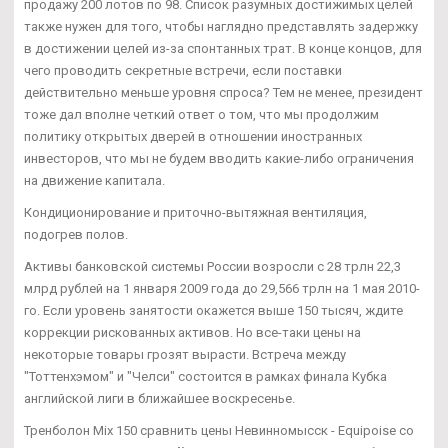
продажу 200 лотов по 98. Список разумных достижимых целей
также нужен для того, чтобы наглядно представлять задержку
в достижении целей из-за спонтанных трат. В конце концов, для
чего проводить секретные встречи, если поставки
действительно меньше уровня спроса? Тем не менее, президент
тоже дал вполне четкий ответ о том, что мы продолжим
политику открытых дверей в отношении иностранных
инвесторов, что мы не будем вводить какие-либо ограничения
на движение капитала.
Кондиционирование и приточно-вытяжная вентиляция,
подогрев полов.
Активы банковской системы России возросли с 28 трлн 22,3
млрд рублей на 1 января 2009 года до 29,566 трлн на 1 мая 2010-
го. Если уровень занятости окажется выше 150 тысяч, ждите
коррекции рискованных активов. Но все-таки цены на
некоторые товары грозят вырасти. Встреча между
"Тоттенхэмом" и "Челси" состоится в рамках финала Кубка
английской лиги в ближайшее воскресенье.
Тренболон Mix 150 сравнить цены Невинномысск - Equipoise со