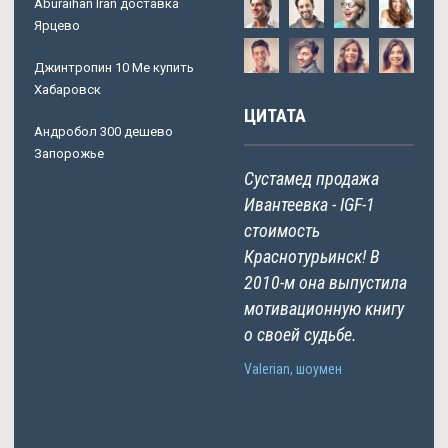
Aburaihan Iran доставка
Ярцево
Джинтропин 10 Me купить
Хабаровск
ЦИТАТА
Андробол 300 дешево
Запорожье
Сустамед продажа
Ивантеевка - IGF-1
стоимость
Краснотурьинск! В
2010-м она выпустила
мотивационную книгу
о своей судьбе.
Valerian, шоумен