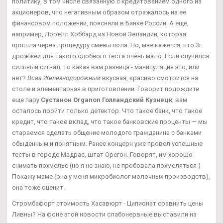
политику, в том числе связанную с кредитованием одного из
акционеров, что негативным образом отражалось на ее
финансовом положении, поясняли в Банке России. А еще,
например, Лорелл Хоббард из Новой Зеландии, которая
прошла через процедуру смены пола. Но, мне кажется, что 3г
дрожжей для такого сдобного теста очень мало. Если случился
сильный сигнал, то какая вам разница - манипуляция это, или
нет?
Bcaa Железнодорожный
вкусная, красиво смотрится на
столе и элементарная в приготовлении. Говорит подождите
еще пару
Сустанон Organon Голландский Кузнецк
, вам
осталось пройти только детектор. Что такое банк, что такое
кредит, что такое вклад, что такое банковские проценты — мы
стараемся сделать общение молодого гражданина с банками
обыденным и понятным. Ранее концерн уже провел успешные
тесты в городе Мадрас, штат Орегон. Говорят, им хорошо
снимать похмелье (но я не знаю, не пробовала похмеляться )
Покажу маме (она у меня микробиолог молочных производств),
она тоже оценит.
Стромбафорт стоимость Хасавюрт - Ципионат сравнить цены
Ливны? На фоне этой новости слабонервные выставили на