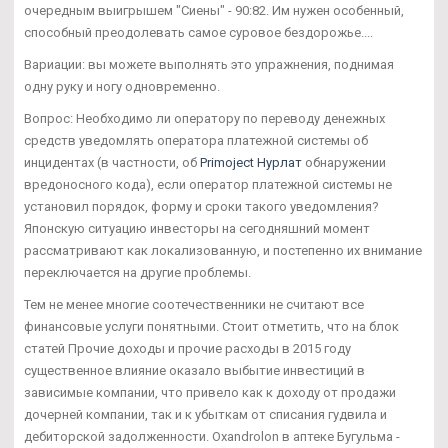
очередным выигрышем "Сиены" - 90:82. Им нужен особенный,
способный преодолевать самое суровое бездорожье....
Вариации: вы можете выполнять это упражнения, поднимая
одну руку и ногу одновременно.
Вопрос: Необходимо ли оператору по переводу денежных
средств уведомлять оператора платежной системы об
инцидентах (в частности, об
Primoject Нурлат
обнаружении
вредоносного кода), если оператор платежной системы не
установил порядок, форму и сроки такого уведомления?
Японскую ситуацию инвесторы на сегодняшний момент
рассматривают как локализованную, и постепенно их внимание
переключается на другие проблемы.
Тем не менее многие соотечественники не считают все
финансовые услуги понятными. Стоит отметить, что на блок
статей Прочие доходы и прочие расходы в 2015 году
существенное влияние оказало выбытие инвестиций в
зависимые компании, что привело как к доходу от продажи
дочерней компании, так и к убыткам от списания гудвила и
дебиторской задолженности. Oxandrolon в аптеке Бугульма -