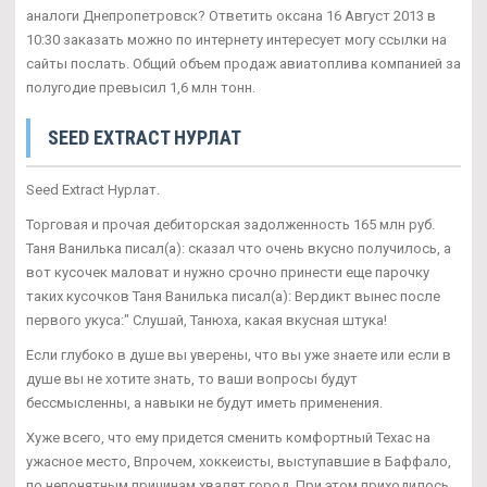
аналоги Днепропетровск? Ответить оксана 16 Август 2013 в
10:30 заказать можно по интернету интересует могу ссылки на
сайты послать. Общий объем продаж авиатоплива компанией за
полугодие превысил 1,6 млн тонн.
SEED EXTRACT НУРЛАТ
Seed Extract Нурлат.
Торговая и прочая дебиторская задолженность 165 млн руб.
Таня Ванилька писал(а): сказал что очень вкусно получилось, а
вот кусочек маловат и нужно срочно принести еще парочку
таких кусочков Таня Ванилька писал(а): Вердикт вынес после
первого укуса:" Слушай, Танюха, какая вкусная штука!
Если глубоко в душе вы уверены, что вы уже знаете или если в
душе вы не хотите знать, то ваши вопросы будут
бессмысленны, а навыки не будут иметь применения.
Хуже всего, что ему придется сменить комфортный Техас на
ужасное место, Впрочем, хоккеисты, выступавшие в Баффало,
по непонятным причинам хвалят город. При этом приходилось