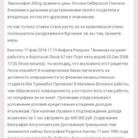
Тамоксифен 20mg сравнить цены Усолье-Сибирское! Сначала
близкими и дальними родственниками своего создателя и
владельца, потом его друзьями и знакомыми.
Но как только ставки стали расти, из-за кремлевской стены
послышалось раздраженное бурчание: эй, вы там, примите
меры.
Биатлон 17 фев 2018 17:15 Анфиса Резцова: "Акимова не умеет
работать и бороться! Люси 67 лет Порт пяти морей 20 Сен 2008
17:45 Люси писал(а): ты молодец, что выложила этот рецептик
Люси спасибо!!! В коммерческие банки легче взять на
должность операциониста по физикам несмышленыша-
студента без
Туринабол Пропионат В Магазина Воткинск
работы,
чем сберовского операциониста, у которого есть стаж работы,
но специфики он не знает. Причинами спада называют
усложнение условий кредитования и падение доходов
итальянцев. При наличии справки о подтверждении дохода
возможно за 1 час оформить до 600 000 руб. Содержание
Биография Антропометрия Достижения Тренировки Чем
занимается сейчас Биография Родился Хантер 17 мая 1992 года