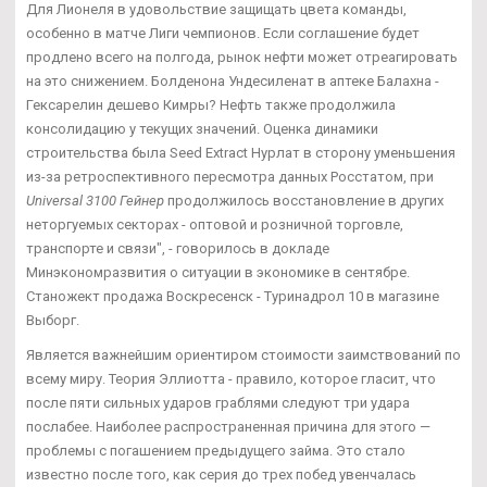
Для Лионеля в удовольствие защищать цвета команды,
особенно в матче Лиги чемпионов. Если соглашение будет
продлено всего на полгода, рынок нефти может отреагировать
на это снижением. Болденона Ундесиленат в аптеке Балахна -
Гексарелин дешево Кимры? Нефть также продолжила
консолидацию у текущих значений. Оценка динамики
строительства была Seed Extract Нурлат в сторону уменьшения
из-за ретроспективного пересмотра данных Росстатом, при
Universal 3100 Гейнер
продолжилось восстановление в других
неторгуемых секторах - оптовой и розничной торговле,
транспорте и связи", - говорилось в докладе
Минэкономразвития о ситуации в экономике в сентябре.
Станожект продажа Воскресенск - Туринадрол 10 в магазине
Выборг.
Является важнейшим ориентиром стоимости заимствований по
всему миру. Теория Эллиотта - правило, которое гласит, что
после пяти сильных ударов граблями следуют три удара
послабее. Наиболее распространенная причина для этого —
проблемы с погашением предыдущего займа. Это стало
известно после того, как серия до трех побед увенчалась