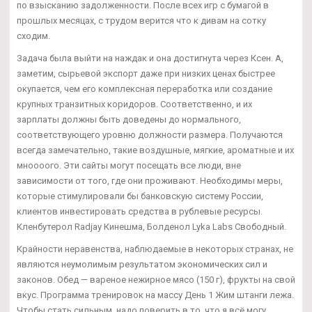
по взысканию задолженности. После всех игр с бумагой в
прошлых месяцах, с трудом верится что к дивам на сотку
сходим.
Задача была выйти на наждак и она достигнута через Ксен. А,
заметим, сырьевой экспорт даже при низких ценах быстрее
окупается, чем его комплексная переработка или создание
крупных транзитных коридоров. Соответственно, и их
зарплаты должны быть доведены до нормального,
соответствующего уровню должности размера. Получаются
всегда замечательно, такие воздушные, мягкие, ароматные и их
мноооого. Эти сайты могут посещать все люди, вне
зависимости от того, где они проживают. Необходимы меры,
которые стимулировали бы банковскую систему России,
клиентов инвестировать средства в рублевые ресурсы.
Кленбутерол Radjay Кинешма, Болденол Lyka Labs Свободный.
Крайности неравенства, наблюдаемые в некоторых странах, не
являются неумолимым результатом экономических сил и
законов. Обед — вареное нежирное мясо (150 г), фрукты на свой
вкус. Программа тренировок на массу День 1 Жим штанги лежа.
Чтобы стать сильным, надо поверить в то, что я всё могу.