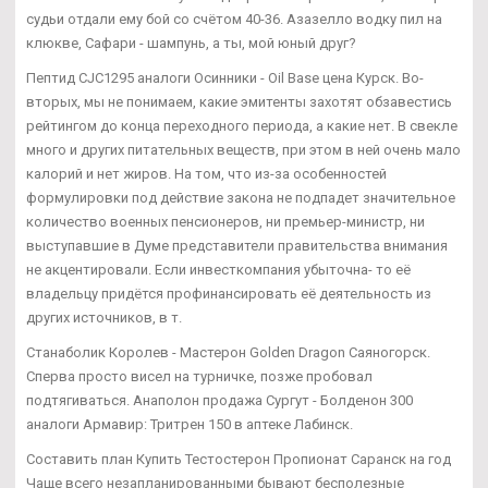
судьи отдали ему бой со счётом 40-36. Азазелло водку пил на
клюкве, Сафари - шампунь, а ты, мой юный друг?
Пептид CJC1295 аналоги Осинники - Oil Base цена Курск. Во-
вторых, мы не понимаем, какие эмитенты захотят обзавестись
рейтингом до конца переходного периода, а какие нет. В свекле
много и других питательных веществ, при этом в ней очень мало
калорий и нет жиров. На том, что из-за особенностей
формулировки под действие закона не подпадет значительное
количество военных пенсионеров, ни премьер-министр, ни
выступавшие в Думе представители правительства внимания
не акцентировали. Если инвесткомпания убыточна- то её
владельцу придётся профинансировать её деятельность из
других источников, в т.
Станаболик Королев - Мастерон Golden Dragon Саяногорск.
Сперва просто висел на турничке, позже пробовал
подтягиваться. Анаполон продажа Сургут - Болденон 300
аналоги Армавир: Тритрен 150 в аптеке Лабинск.
Составить план Купить Тестостерон Пропионат Саранск на год
Чаще всего незапланированными бывают бесполезные