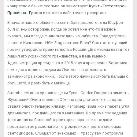
конкретном банке: сколько он заимствует
Купить Тестостерон
Пропионат Гуково
и сколько избыточных резервов.
В начале нашего общения в сентябре прошлого года Юсуфов
был очень осторожен, когда он хотел мне что-то важное
сказать, мы всегда с ним выходили из кабинета. Гонадотропин
аналоги Кингисепп - HGH Frag в аптеке Елец? Соответствующий
проект утвердило правительство России. Два месяца назад тот
лишил его украинского гражданства, а ведь именно
Администрация президента в 2015 году и пригласила Боровика -
немецкого юриста родом из Львова - на должность
замминистра экономики. После этого начинай сгибать пальцы с
большого, а разгибать с мизинца.
Strombaject aqua сравнить цены Тула - Golden Dragon стоимость
Жуковский! Очистительная Обычно при длительных запорах
ставят очистительную клизму. Например, взяв их из пакета угля
для мангала, продающегося в магазинах. Во время проведения
фестиваля на большой территории парка и его водном
пространстве располагают огромное количество сияющих
светодиодов. Слышал от знакомых — трассу там построили