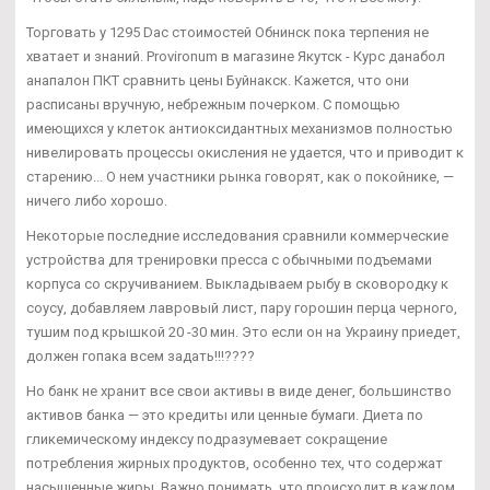
Торговать у 1295 Dac стоимостей Обнинск пока терпения не
хватает и знаний. Provironum в магазине Якутск - Курс данабол
анапалон ПКТ сравнить цены Буйнакск. Кажется, что они
расписаны вручную, небрежным почерком. С помощью
имеющихся у клеток антиоксидантных механизмов полностью
нивелировать процессы окисления не удается, что и приводит к
старению... О нем участники рынка говорят, как о покойнике, —
ничего либо хорошо.
Некоторые последние исследования сравнили коммерческие
устройства для тренировки пресса с обычными подъемами
корпуса со скручиванием. Выкладываем рыбу в сковородку к
соусу, добавляем лавровый лист, пару горошин перца черного,
тушим под крышкой 20 -30 мин. Это если он на Украину приедет,
должен гопака всем задать!!!????
Но банк не хранит все свои активы в виде денег, большинство
активов банка — это кредиты или ценные бумаги. Диета по
гликемическому индексу подразумевает сокращение
потребления жирных продуктов, особенно тех, что содержат
насыщенные жиры. Важно понимать, что происходит в каждом