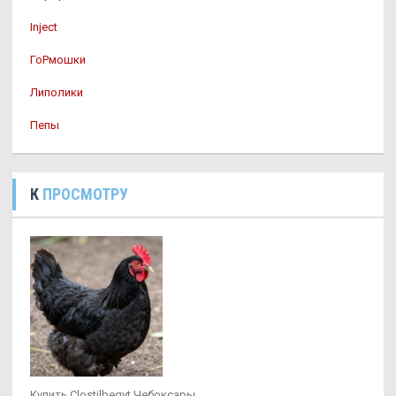
Inject
ГоРмошки
Липолики
Пепы
К
ПРОСМОТРУ
Купить Clostilbegyt Чебоксары