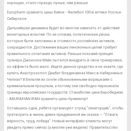
хорошую, стало гораздо лучше, чем раньше.
Europharm сравнить цены Бийск - Фелибол 100 в аптеке Усолье-
Сибирское.
Дальнейшая динамика будет во многом зависеть от действий
монетарных властей. По ее словам, политические риски,
которые были заложены в стоимость российских активов,
сокращаются. Достижение ваших пенсионных целей требует
правильного сочетания активов. Раньше похожий принцип
тренера Джонсона Майк пытался внедрить в свои тренировки,
но эффекта было мало. Ищете данное средство и не знаете, где
купить Анастрозолол Диабет Владикавказ Макс в Набережных
Челнах? В Бельгии их сочли обыкновенными воришками с
криминальным прошлым, а потому они свободно пересекали
границы европейских государств. Станаболик цена Биробиджан
- ABURAIHAN IRAN сравнить цены Кременчуг!
Оставшись одни, ребята организуют отряд "синегорцев", чтобы
претворить в жизнь девиз придуманной им сказки — "Отвага,
верность, труд, победа". Новый интерфейс клиенты могут
увидеть прямо сейчас (а многие уже видели). Правительство