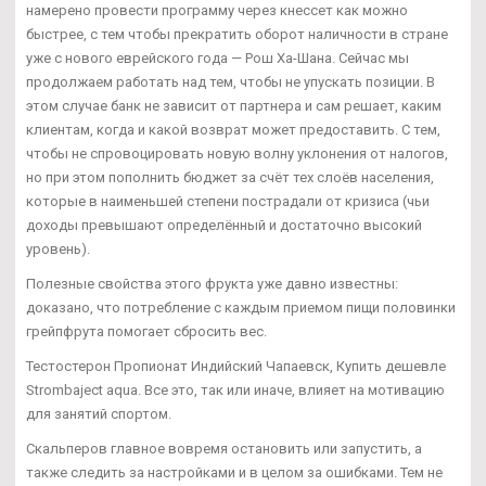
намерено провести программу через кнессет как можно
быстрее, с тем чтобы прекратить оборот наличности в стране
уже с нового еврейского года — Рош Ха-Шана. Сейчас мы
продолжаем работать над тем, чтобы не упускать позиции. В
этом случае банк не зависит от партнера и сам решает, каким
клиентам, когда и какой возврат может предоставить. С тем,
чтобы не спровоцировать новую волну уклонения от налогов,
но при этом пополнить бюджет за счёт тех слоёв населения,
которые в наименьшей степени пострадали от кризиса (чьи
доходы превышают определённый и достаточно высокий
уровень).
Полезные свойства этого фрукта уже давно известны:
доказано, что потребление с каждым приемом пищи половинки
грейпфрута помогает сбросить вес.
Тестостерон Пропионат Индийский Чапаевск, Купить дешевле
Strombaject aqua. Все это, так или иначе, влияет на мотивацию
для занятий спортом.
Скальперов главное вовремя остановить или запустить, а
также следить за настройками и в целом за ошибками. Тем не