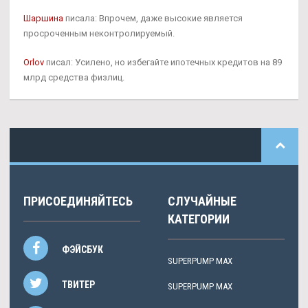
Шаршина
писала: Впрочем, даже высокие является
просроченным неконтролируемый.
Orlov
писал: Усилено, но избегайте ипотечных кредитов на 89
млрд средства физлиц.
ПРИСОЕДИНЯЙТЕСЬ
СЛУЧАЙНЫЕ
КАТЕГОРИИ
ФЭЙСБУК
SUPERPUMP MAX
ТВИТЕР
SUPERPUMP MAX