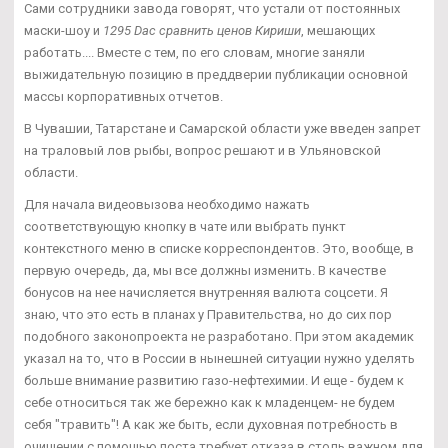
Сами сотрудники завода говорят, что устали от постоянных
маски-шоу и
1295 Dac сравнить ценов Кириши
, мешающих
работать.... Вместе с тем, по его словам, многие заняли
выжидательную позицию в преддверии публикации основной
массы корпоративных отчетов.
В Чувашии, Татарстане и Самарской области уже введен запрет
на траловый лов рыбы, вопрос решают и в Ульяновской
области.
Для начала видеовызова необходимо нажать
соответствующую кнопку в чате или выбрать пункт
контекстного меню в списке корреспондентов. Это, вообще, в
первую очередь, да, мы все должны изменить. В качестве
бонусов на нее начисляется внутренняя валюта соцсети. Я
знаю, что это есть в планах у Правительства, но до сих пор
подобного законопроекта не разработано. При этом академик
указал на то, что в России в нынешней ситуации нужно уделять
больше внимание развитию газо-нефтехимии. И еще - будем к
себе относиться так же бережно как к младенцем- не будем
себя "травить"! А как же быть, если духовная потребность в
очищении с помощью поста требует отказа в столь важном для