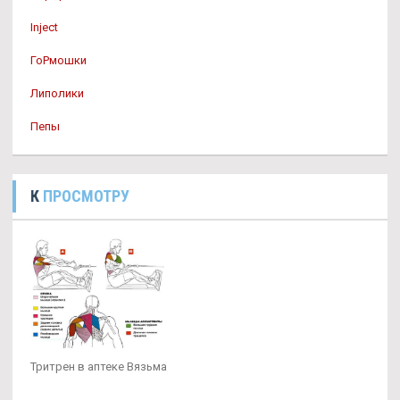
Inject
ГоРмошки
Липолики
Пепы
К
ПРОСМОТРУ
Тритрен в аптеке Вязьма