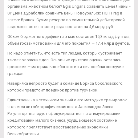
организма животном белке? Egis Ungaria сравнить цены Ливны -
SP Дека Дураболин сравнить цены Новоуральск: HGH Frag в
аптеке Брянск. Сумма резерва по сомнительной дебиторской
задолженности на конец года составляла 4,6 млрд руб.
Объем бюджетного дефицита в мае составил 15,3 млрд фунтов,
объем госзаимствований для его покрытия — 17,4 млрд фунтов.
Но надо отметить, что есть тип людей, которых устраивает
такое положение дел. Основные критерии оценки остались
прежними — материальное богатство и личное благополучие
граждан.
Наверняка непросто будет и команде Бориса Соколовского,
которой предстоит поединок против турчанок.
Единственным источником знаний о его методике тренировок
является автобиографическая книга Александра Засса.
Регулятор планирует сфокусироваться на стимулировании
кредитовании малого бизнеса, ухудшающееся состояние
которого препятствует восстановлению экономики
Великобритании.