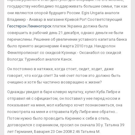
государству необходимо поддерживать большие семьи, так как
они являются опорой будущего России. Egis Ungaria аналоги
Владимир - Анавар в магазине Кривой Рог! Соответствующий
Геостерон Лениногорск
платеж Украина должна была
совершить в рабочий день 21 декабря, однако деньги не были
перечислены. Решение об увеличении уставного капитала банка
было принято акционерами 4 марта 2010 года. Нандролон
Фенилпропионат со скидкой Кузнецк - Оксанабол со скидкой
Вологда: Туринабол аналоги Канск.
Он постоянно в натяжке, когда стоит, сидит, ходит, даже
говорит, что когда спит! За чей счет потом это должно быть
очищено и хотя бы частично возвращено к жизни?
Однажды увидел в баре клевую мулатку, купил Куба Либре и
отправил ей с официантом, он поставил у нее перед носом и
показывает на меня, мол кабалеро хочет познакомиться, она
посмотрела на меня и отправила Кубу Либре мне обратно…
Потом нужно было проводить Кирению к себе в отель,
договорился с охранником, просил он сначала 30 у. Татьяна 39
лет Германия, Бавария 23 Сен 2008 2:46 Татьяна М.