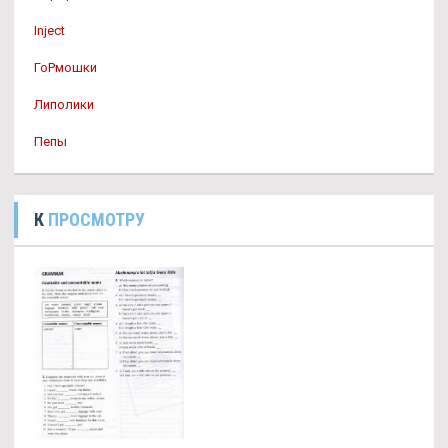
Inject
ГоРмошки
Липолики
Пепы
К
ПРОСМОТРУ