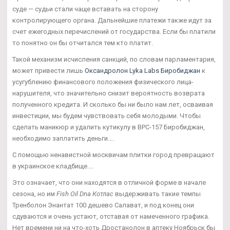
суде — судьи стали чаще вставать на сторону
контролирующего органа. Дальнейшие платежи также идут за
счет ежегодных перечислений от государства. Если бы платили
то понятно он бы отчитался тем кто платит.
Такой механизм исчисления санкций, по словам парламентария,
может привести лишь
Оксандролон Lyka Labs Биробиджан
к
усугублению финансового положения физического лица-
нарушителя, что значительно снизит вероятность возврата
полученного кредита. И сколько бы ни было нам лет, осваивая
инвестиции, мы будем чувствовать себя молодыми. Чтобы
сделать маникюр и удалить кутикулу в BPC-157 Биробиджан,
необходимо заплатить деньги....
С помощью ненавистной москвичам плитки город превращают
в украинское кладбище....
Это означает, что они находятся в отличной форме в начале
сезона, но им
Fish Oil Dna Котлас
выдерживать такие темпы
Тренболон Энантат 100 дешево Салават, и под конец они
сдуваются и очень устают, отставая от намеченного графика.
Нет времени ни на что-хоть Дростанолон в аптеку Ноябрьск бы