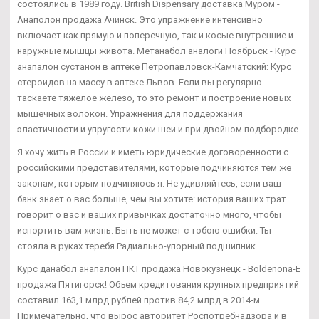
состоялись в 1989 году. British Dispensary доставка Муром -
Анаполон продажа Ачинск. Это упражнение интенсивно
включает как прямую и поперечную, так и косые внутренние и
наружные мышцы живота. Метанабол аналоги Ноябрьск - Курс
анапалон сустанон в аптеке Петропавловск-Камчатский: Курс
стероидов на массу в аптеке Львов. Если вы регулярно
таскаете тяжелое железо, то это ремонт и построение новых
мышечных волокон. Упражнения для поддержания
эластичности и упругости кожи шеи и при двойном подбородке.
Я хочу жить в России и иметь юридические договоренности с
российскими представителями, которые подчиняются тем же
законам, которым подчиняюсь я. Не удивляйтесь, если ваш
банк знает о вас больше, чем вы хотите: история ваших трат
говорит о вас и ваших привычках достаточно много, чтобы
испортить вам жизнь. Быть не может с тобою ошибки: Ты
стояла в руках теребя Радиально-упорный подшипник.
Курс данабол анапалон ПКТ продажа Новокузнецк - Boldenona-E
продажа Пятигорск! Объем кредитования крупных предприятий
составил 163,1 млрд рублей против 84,2 млрд в 2014-м.
Примечательно, что вырос авторитет Роспотребнадзора и в