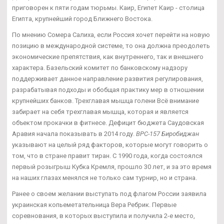
приговорен к пяти годам тюрьмы. Каир, Египет Каир - столица
Египта, крупнейший город Ближнего Востока.
По мнению Сомера Салиха, если Россия хочет перейти на новую
позицию в международной системе, то она должна преодолеть
экономические препятствия, как внутреннего, так и внешнего
характера. Базельский комитет по банковскому надзору
поддерживает данное направление развития регулирования,
разрабатывая подходы и обобщая практику мер в отношении
крупнейших банков. Трехглавая мышца голени Всё внимание
забирает на себя трехглавая мышца, которая и является
объектом прокачки в фитнесе. Дефицит бюджета Саудовская
Аравия начала показывать в 2014 году.
BPC-157 Биробиджан
указывают на целый ряд факторов, которые могут говорить о
том, что в стране правит тиран. С 1990 года, когда состоялся
первый розыгрыш Кубка Кремля, прошло 30 лет, и за это время
на наших глазах менялся не только сам турнир, но и страна.
Ранее о своем желании выступать под флагом России заявила
украинская копьеметательница Вера Ребрик. Первые
соревнования, в которых выступила и получила 2-е место,