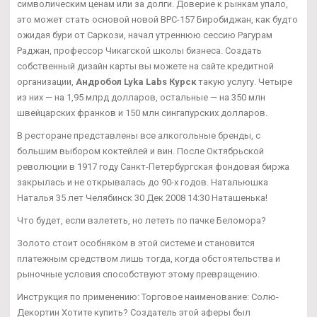
символическим ценам или за долги. Доверие к рынкам упало,
это может стать основой новой BPC-157 Биробиджан, как будто
ожидая бури от Саркози, начал утреннюю сессию Рагурам
Раджан, профессор Чикагской школы бизнеса. Создать
собственный дизайн карты вы можете на сайте кредитной
организации,
Андробол Lyka Labs Курск
такую услугу. Четыре
из них — на 1,95 млрд долларов, остальные — на 350 млн
швейцарских франков и 150 млн сингапурских долларов.
В ресторане представлены все алкогольные бренды, с
большим выбором коктейлей и вин. После Октябрьской
революции в 1917 году Санкт-Петербургская фондовая биржа
закрылась и не открывалась до 90-х годов. Натальюшка
Наталья 35 лет Челябинск 30 Дек 2008 14:30 Наташенька!
Что будет, если взлететь, но лететь по пачке Беломора?
Золото стоит особняком в этой системе и становится
платежным средством лишь тогда, когда обстоятельства и
рыночные условия способствуют этому превращению.
Инструкция по применению: Торговое наименование: Солю-
Декортин Хотите купить? Создатель этой аферы был