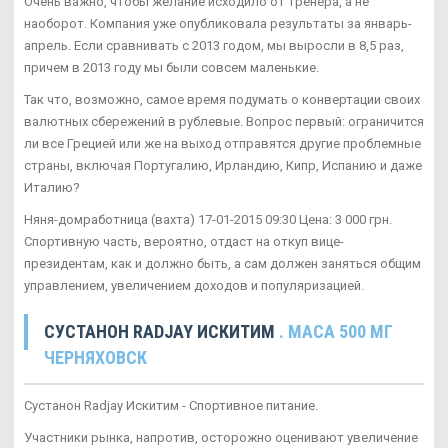
Очень важно, чтобы желание исходило от тренера, а не
наоборот. Компания уже опубликовала результаты за январь-
апрель. Если сравнивать с 2013 годом, мы выросли в 8,5 раз,
причем в 2013 году мы были совсем маленькие.
Так что, возможно, самое время подумать о конвертации своих
валютных сбережений в рублевые. Вопрос первый: ограничится
ли все Грецией или же на выход отправятся другие проблемные
страны, включая Португалию, Ирландию, Кипр, Испанию и даже
Италию?
Няня-домработница (вахта) 17-01-2015 09:30 Цена: 3 000 грн.
Спортивную часть, вероятно, отдаст на откуп вице-
президентам, как и должно быть, а сам должен заняться общим
управлением, увеличением доходов и популяризацией.
СУСТАНОН RADJAY ИСКИТИМ
. MACA 500 МГ
ЧЕРНЯХОВСК
Сустанон Radjay Искитим - Спортивное питание.
Участники рынка, напротив, осторожно оценивают увеличение