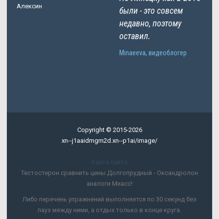
Алексин
были - это совсем
недавно, поэтому
оставил.
Minaeeva, видеоблогер
Copyright © 2015-2026
xn--j1aaidmgm2d.xn--p1ai/image/
Карта сайта
Тестостерон сравнить цены Долгопрудный - Оксандролон
аналоги Миасс!
Либо перечень упражнений выполняется по 30 секунд без
пауз между ними, а отдых только в конце круга.