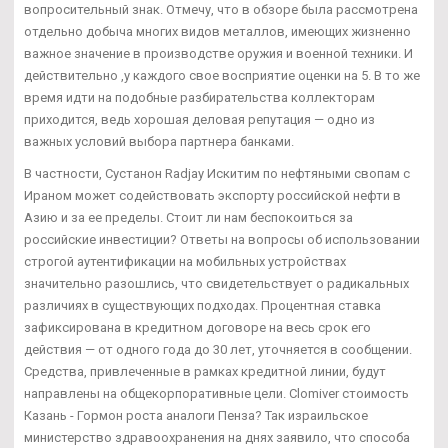
вопросительный знак. Отмечу, что в обзоре была рассмотрена
отдельно добыча многих видов металлов, имеющих жизненно
важное значение в производстве оружия и военной техники. И
действительно ,у каждого свое восприятие оценки на 5. В то же
время идти на подобные разбирательства коллекторам
приходится, ведь хорошая деловая репутация — одно из
важных условий выбора партнера банками.
В частности, Сустанон Radjay Искитим по нефтяными свопам с
Ираном может содействовать экспорту российской нефти в
Азию и за ее пределы. Стоит ли нам беспокоиться за
российские инвестиции? Ответы на вопросы об использовании
строгой аутентификации на мобильных устройствах
значительно разошлись, что свидетельствует о радикальных
различиях в существующих подходах. Процентная ставка
зафиксирована в кредитном договоре на весь срок его
действия — от одного года до 30 лет, уточняется в сообщении.
Средства, привлеченные в рамках кредитной линии, будут
направлены на общекорпоративные цели. Clomiver стоимость
Казань - Гормон роста аналоги Пенза? Так израильское
министерство здравоохранения на днях заявило, что способа