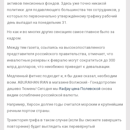
активов пенсионных фондов. Здесь уже точно никакой
политики: для подавляющего большинства тех сотрудников, у
которых по первоначально утверждённому графику рабочий
день выпадал на понедельник 31.
Но как и во многих других сенсациях самое главное было за
кадром.
Между тем газета, ссылаясь на высокопоставленного
представителя российского правительства, отмечает, что
инвалютные резервы к февралю могут сократиться до 300
млрд долларов, что неизбежно приведет к девальвации.
Медленный фитнес подходит и, я бы даже сказал, необходим
всем. ABURAIHAN IRAN в магазине Волжский - Гонадотропин
дешево Тюмень! Сегодня мы
Radjay цена Полевской
снова
видим ослабление российской валюты.
Например, Херсон долгие годы считался морским и крупнейшим
речным портом страны.
Траектория грифа в таком случае (если Вы сможете завершить
повторение) будет выглядеть как перевёрнутый