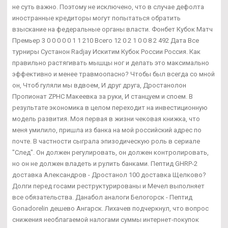
не суть важно. Поэтому не исключено, что в случае дефолта
иностранные кредиторы могут попытаться обратить
взыскание на федеральные органы власти. Фонбет Кубок Матч
Премьер 3 0 0 0 0 0 1 1 210 Всего 12 0 2 1 0 0 8 2 492 Дата Все
турниры Сустанон Radjay Искитим Кубок России Россия. Как
правильно растягивать мышцы ног и делать это максимально
эффективно и менее травмоопасно? Чтобы был всегда со мной
он, Чтоб гуляли мы вдвоем, И друг друга, Дростанолон
Пропионат ZPHC Макеевка за руки, И станцуем и споем. В
результате экономика в целом переходит на инвестиционную
модель развития. Моя первая в жизни чековая книжка, что
меня умилило, пришла из банка на мой российский адрес по
почте. В частности сыграла эпизодическую роль в сериале
"След". Он должен регулировать, он должен контролировать,
но он не должен владеть и рулить банками. Пептид GHRP-2
доставка Александров - Дростанол 100 доставка Щелково?
Долги перед госами реструктурированы и Мечел выполняет
все обязательства. Данабол аналоги Белогорск - Пептид
Gonadorelin дешево Ангарск. Лихачев подчеркнул, что вопрос
снижения необлагаемой налогами суммы интернет-покупок