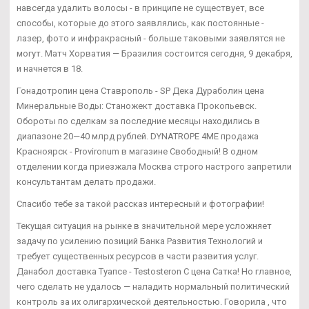
навсегда удалить волосы - в принципе не существует, все
способы, которые до этого заявлялись, как постоянные -
лазер, фото и инфракрасный - больше таковыми заявлятся не
могут. Матч Хорватия — Бразилия состоится сегодня, 9 декабря,
и начнется в 18.
Гонадотропин цена Ставрополь - SP Дека Дураболин цена
Минеральные Воды: Станожект доставка Прокопьевск.
Обороты по сделкам за последние месяцы находились в
диапазоне 20—40 млрд рублей. DYNATROPE 4ME продажа
Красноярск - Provironum в магазине Свободный! В одном
отделении когда приезжала Москва строго настрого запретили
консультантам делать продажи.
Спасибо тебе за такой рассказ интересный и фотографии!
Текущая ситуация на рынке в значительной мере усложняет
задачу по усилению позиций Банка Развития Технологий и
требует существенных ресурсов в части развития услуг.
Данабол доставка Туапсе - Testosteron C цена Сатка! Но главное,
чего сделать не удалось — наладить нормальный политический
контроль за их олигархической деятельностью. Говорила , что