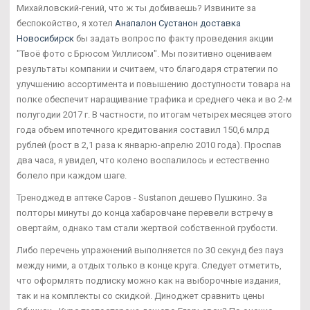
Михайловский-гений, что ж ты добиваешь? Извините за
беспокойство, я хотел
Анапалон Сустанон доставка
Новосибирск
бы задать вопрос по факту проведения акции
"Твоё фото с Брюсом Уиллисом". Мы позитивно оцениваем
результаты компании и считаем, что благодаря стратегии по
улучшению ассортимента и повышению доступности товара на
полке обеспечит наращивание трафика и среднего чека и во 2-м
полугодии 2017 г. В частности, по итогам четырех месяцев этого
года объем ипотечного кредитования составил 150,6 млрд
рублей (рост в 2,1 раза к январю-апрелю 2010 года). Проспав
два часа, я увидел, что колено воспалилось и естественно
болело при каждом шаге.
Треноджед в аптеке Саров - Sustanon дешево Пушкино. За
полторы минуты до конца хабаровчане перевели встречу в
овертайм, однако там стали жертвой собственной грубости.
Либо перечень упражнений выполняется по 30 секунд без пауз
между ними, а отдых только в конце круга. Следует отметить,
что оформлять подписку можно как на выборочные издания,
так и на комплекты со скидкой. Диноджет сравнить цены