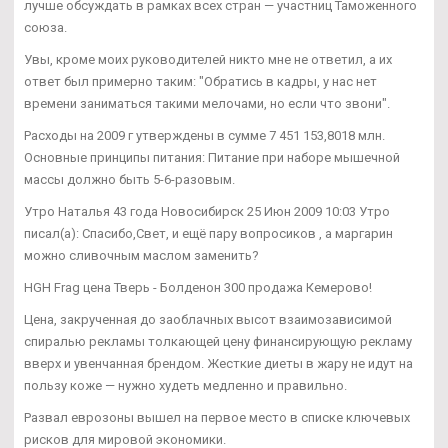
лучше обсуждать в рамках всех стран — участниц Таможенного
союза.
Увы, кроме моих руководителей никто мне не ответил, а их
ответ был примерно таким: "Обратись в кадры, у нас нет
времени заниматься такими мелочами, но если что звони".
Расходы на 2009 г утверждены в сумме 7 451 153,8018 млн.
Основные принципы питания: Питание при наборе мышечной
массы должно быть 5-6-разовым.
Утро Наталья 43 года Новосибирск 25 Июн 2009 10:03 Утро
писал(а): Спасибо,Свет, и ещё пару вопросиков , а маргарин
можно сливочным маслом заменить?
HGH Frag цена Тверь - Болденон 300 продажа Кемерово!
Цена, закрученная до заоблачных высот взаимозависимой
спиралью рекламы толкающей цену финансирующую рекламу
вверх и увенчанная брендом. Жесткие диеты в жару не идут на
пользу коже — нужно худеть медленно и правильно.
Развал еврозоны вышел на первое место в списке ключевых
рисков для мировой экономики.