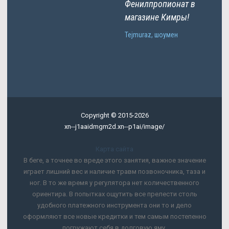
Фенилпропионат в
магазине Кимры!
Tejmuraz, шоумен
Copyright © 2015-2026
xn--j1aaidmgm2d.xn--p1ai/image/
Карта сайта
В беге, а точнее во вреде этого занятия, важное значение
играет лишний вес и наличие травм позвоночника, таза и
ног. В то же время у регулятора нет количественного
ориентира. В попытках ощутить все прелести столь
удобного платежного инструмента они то и дело
оформляют все новые кредитки и тем самым постепенно
погружают себя в долговую яму.