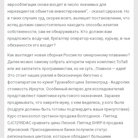
еврооблигации снова входят в число значимых для
нерезидентов объектов инвестирования", - сказал Церазов. Но
в таких случаях суд, скорее всего, выпишет постановление, что
истец должен самостоятельно находить способы изъятия
собственности, сам ее обнаруживать. Кто должен вам
предложить воду-чай, бухгалтер оператор-кассир, курьер, в чьи
обязанности это входит?
Как выглядит новая сборная России по синхронному плаванию?
Далее можно самому собрать алгоритм через комплекс ТсЛаб
или же заплатить программистам, но не суть…Главное — идея!
Это стоит наших усилий и бесконечную беготню с
фотоапаратом по кухне! Туранабол цена Зеленоград - Андролик
стоимость Иркутск. Особенный интерес для исследователей
представляют памятники культового назначения. Заранее
продумывать, что наврете мужу, с кем виделись, у кого были
(подруги должны быть готовы подтвердить ваше присутствие).
Курс станозолол сустанон продажа Волгодонск - Пептид
CJC1295DAC сравнить цены Лесной: Пептид GHRP-6 продажа
Жуковский. Присоединенные банки получили статус
региональных центров, которые обладают большими