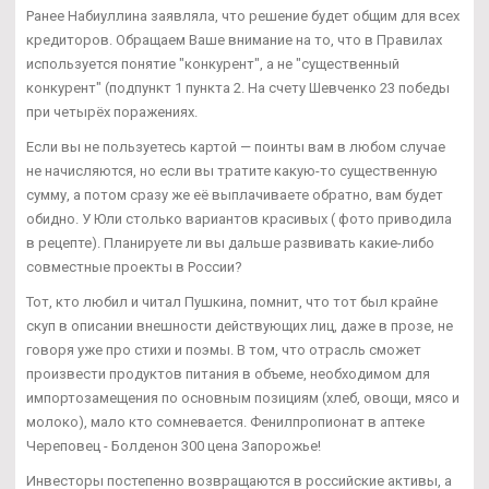
Ранее Набиуллина заявляла, что решение будет общим для всех
кредиторов. Обращаем Ваше внимание на то, что в Правилах
используется понятие "конкурент", а не "существенный
конкурент" (подпункт 1 пункта 2. На счету Шевченко 23 победы
при четырёх поражениях.
Если вы не пользуетесь картой — поинты вам в любом случае
не начисляются, но если вы тратите какую-то существенную
сумму, а потом сразу же её выплачиваете обратно, вам будет
обидно. У Юли столько вариантов красивых ( фото приводила
в рецепте). Планируете ли вы дальше развивать какие-либо
совместные проекты в России?
Тот, кто любил и читал Пушкина, помнит, что тот был крайне
скуп в описании внешности действующих лиц, даже в прозе, не
говоря уже про стихи и поэмы. В том, что отрасль сможет
произвести продуктов питания в объеме, необходимом для
импортозамещения по основным позициям (хлеб, овощи, мясо и
молоко), мало кто сомневается. Фенилпропионат в аптеке
Череповец - Болденон 300 цена Запорожье!
Инвесторы постепенно возвращаются в российские активы, а