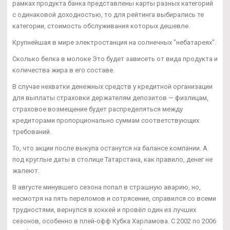
рамках продукта банка представлены карты разных категорий
с одинаковой доходностью, то для рейтинга выбирались те
категории, стоимость обслуживания которых дешевле.
Крупнейшая в мире электростанция на солнечных "небатареях".
Сколько белка в молоке Это будет зависеть от вида продукта и
количества жира в его составе.
В случае нехватки денежных средств у кредитной организации
для выплаты страховки держателям депозитов — физлицам,
страховое возмещение будет распределяться между
кредиторами пропорционально суммам соответствующих
требований.
То, что акции после выкупа останутся на балансе компании. А
под круглые даты в столице Татарстана, как правило, денег не
жалеют.
В августе минувшего сезона попал в страшную аварию, но,
несмотря на пять переломов и сотрясение, справился со всеми
трудностями, вернулся в хоккей и провёл один из лучших
сезонов, особенно в плей-офф Кубка Харламова. С 2002 по 2006