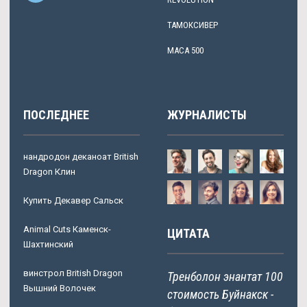
ТАМОКСИВЕР
MACA 500
ПОСЛЕДНЕЕ
ЖУРНАЛИСТЫ
нандродон деканоат British
Dragon Клин
Купить Декавер Сальск
Animal Cuts Каменск-
ЦИТАТА
Шахтинский
винстрол British Dragon
Тренболон энантат 100
Вышний Волочек
стоимость Буйнакск -