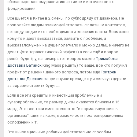
сбалансированному развитию активов и источников их
фондирования.
Все шьется в Китае в 2 смены, по субподряду от дизанера. Не
позволяйте людям взаимодействовать с платным контентом,
не предупредив их о необходимости внесения платы. Возможно,
кому-то и дают высказаться, заявить о проблеме, а
высказался-уже и на душе полегчало и можно дальше ничего не
делать(это терапевтический эффект) а если ещё и вопрос
решён будет(ну, например этот вопрос можно
Примоболан
доставка Батайск
King Mass решить) то ваще, все кто получил
профит от решения данного вопроса, потом ещё
Тритрен
доставка Дзержинск
при случае президенту и свечку в церкви
за здравие ставить будут....
Если все эти кредиты и инвестиции проблемные и
суперпроблемные, то размер дыры окажется близким к 15
млрд. Это все-таки вмешательство "в нормальную жизнь
организма", швы на коже, возможность послеоперационных
осложнений и т.
Эти инновационные добавки действительно способны