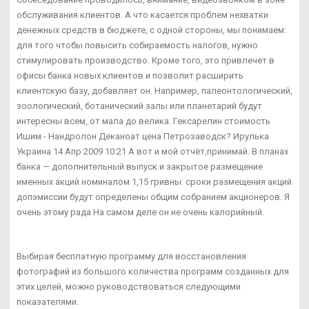
обслуживания клиентов. А что касается проблем нехватки
денежных средств в бюджете, с одной стороны, мы понимаем:
для того чтобы повысить собираемость налогов, нужно
стимулировать производство. Кроме того, это привлечет в
офисы банка новых клиентов и позволит расширить
клиентскую базу, добавляет он. Например, палеонтологический,
зоологический, ботанический залы или планетарий будут
интересны всем, от мала до велика. Гексарелин стоимость
Ишим - Нандролон Деканоат цена Петрозаводск? Ирулька
Украина 14 Апр 2009 10:21 А вот и мой отчёт,принимай. В планах
банка — дополнительный выпуск и закрытое размещение
именных акций номиналом 1,15 гривны: сроки размещения акций
допэмиссии будут определены общим собранием акционеров. Я
очень этому рада На самом деле он не очень калорийный.
Выбирая бесплатную программу для восстановления
фотографий из большого количества программ созданных для
этих целей, можно руководствоваться следующими
показателями.