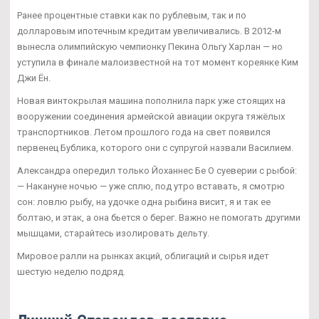
Ранее процентные ставки как по рублевым, так и по
долларовым ипотечным кредитам увеличивались. В 2012-м
вынесла олимпийскую чемпионку Пекина Ольгу Харлан — но
уступила в финале малоизвестной на тот момент кореянке Ким
Джи Ён.
Новая винтокрылая машина пополнила парк уже стоящих на
вооружении соединения армейской авиации округа тяжёлых
транспортников. Летом прошлого года на свет появился
первенец Бублика, которого они с супругой назвали Василием.
Александра опередил только Йоханнес Бе О суеверии с рыбой:
— Накануне ночью — уже сплю, под утро вставать, я смотрю
сон: ловлю рыбу, на удочке одна рыбина висит, я и так ее
болтаю, и этак, а она бьется о берег. Важно не помогать другими
мышцами, старайтесь изолировать дельту.
Мировое ралли на рынках акций, облигаций и сырья идет
шестую неделю подряд.