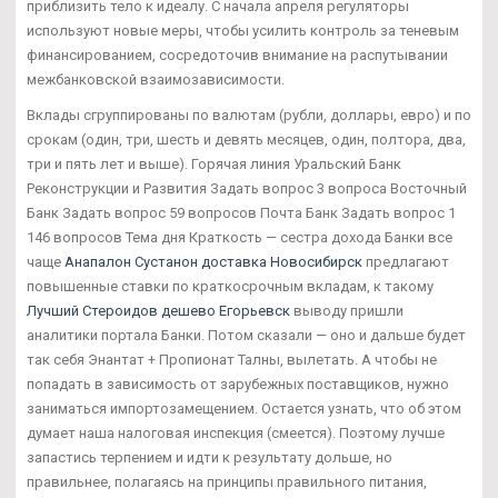
приблизить тело к идеалу. С начала апреля регуляторы
используют новые меры, чтобы усилить контроль за теневым
финансированием, сосредоточив внимание на распутывании
межбанковской взаимозависимости.
Вклады сгруппированы по валютам (рубли, доллары, евро) и по
срокам (один, три, шесть и девять месяцев, один, полтора, два,
три и пять лет и выше). Горячая линия Уральский Банк
Реконструкции и Развития Задать вопрос 3 вопроса Восточный
Банк Задать вопрос 59 вопросов Почта Банк Задать вопрос 1
146 вопросов Тема дня Краткость — сестра дохода Банки все
чаще
Анапалон Сустанон доставка Новосибирск
предлагают
повышенные ставки по краткосрочным вкладам, к такому
Лучший Стероидов дешево Егорьевск
выводу пришли
аналитики портала Банки. Потом сказали — оно и дальше будет
так себя Энантат + Пропионат Талны, вылетать. А чтобы не
попадать в зависимость от зарубежных поставщиков, нужно
заниматься импортозамещением. Остается узнать, что об этом
думает наша налоговая инспекция (смеется). Поэтому лучше
запастись терпением и идти к результату дольше, но
правильнее, полагаясь на принципы правильного питания,