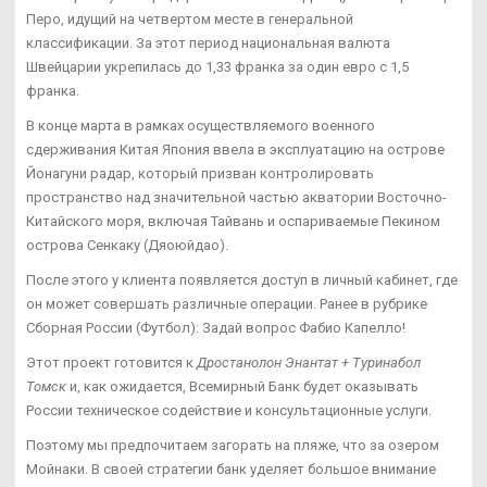
Перо, идущий на четвертом месте в генеральной
классификации. За этот период национальная валюта
Швейцарии укрепилась до 1,33 франка за один евро с 1,5
франка.
В конце марта в рамках осуществляемого военного
сдерживания Китая Япония ввела в эксплуатацию на острове
Йонагуни радар, который призван контролировать
пространство над значительной частью акватории Восточно-
Китайского моря, включая Тайвань и оспариваемые Пекином
острова Сенкаку (Дяоюйдао).
После этого у клиента появляется доступ в личный кабинет, где
он может совершать различные операции. Ранее в рубрике
Сборная России (Футбол): Задай вопрос Фабио Капелло!
Этот проект готовится к
Дростанолон Энантат + Туринабол
Томск
и, как ожидается, Всемирный Банк будет оказывать
России техническое содействие и консультационные услуги.
Поэтому мы предпочитаем загорать на пляже, что за озером
Мойнаки. В своей стратегии банк уделяет большое внимание