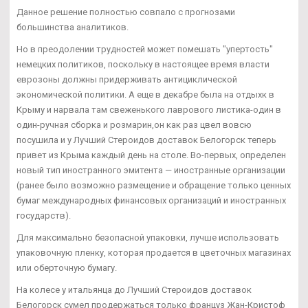
Данное решение полностью совпало с прогнозами
большинства аналитиков.
Но в преодолении трудностей может помешать "упертость"
немецких политиков, поскольку в настоящее время власти
еврозоны должны придерживать антициклической
экономической политики. А еще в декабре была на отдыхк в
Крыму и нарвала там свеженького лаврового листика-один в
один-ручная сборка и розмарин,он как раз цвел вовсю
посушила и у Лучший Стероидов доставок Белогорск теперь
привет из Крыма каждый день на столе. Во-первых, определен
новый тип иностранного эмитента — иностранные организации
(ранее было возможно размещение и обращение только ценных
бумаг международных финансовых организаций и иностранных
государств).
Для максимально безопасной упаковки, лучше использовать
упаковочную пленку, которая продается в цветочных магазинах
или оберточную бумагу.
На колесе у итальянца до Лучший Стероидов доставок
Белогорск сумел продержаться только француз Жан-Кристоф