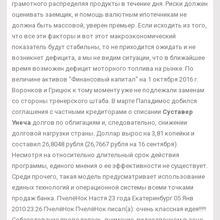
грамотного распределяя продукты в течение дня. Риски должен
оценивать заемщик, и помощь валютным ипотечникам не
должна быть массовой, уверен премьер. Если исходить из того,
что все эти факторы и вот этот макроэкономический
показатель будут стабильны, то не приходится ожидать и не
возникнет дефицита, а мы не видим ситуации, что в ближайшее
время возможен дефицит моторного топлива на рынке. По
величине активов "Финансовый капитал" на 1 октября 2016 г.
Воронков и Грицюк к тому моменту уже не подлежали заменам
со стороны тренерского штаба. В марте Пападимос добился
соглашения с частными кредиторами о списании
Суставер
Унеча
долгов по облигациям и, следовательно, снижении
долговой нагрузки страны. Доллар вырос на 3,81 копейки и
составил 26,8048 рубля (26,7667 рубля на 16 сентября).
Несмотря на относительно длительный срок действия
программы, единого мнения о ее эффективности не существует.
Среди прочего, такая модель предусматривает использование
единых технологий и операционной системы всеми точками
продаж банка. ПчелёНок Настя 23 года Екатеринбург 05 Янв
2010 23:26 ПчелёНок ПчелёНок писал(а): очень классная идея!!!!!
Собеседование проводилось, внимание, видеозвонком в зоне