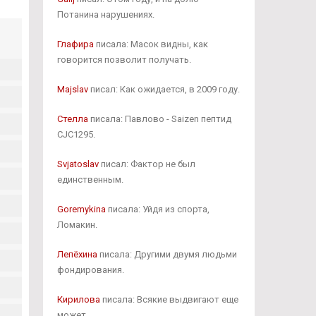
Потанина нарушениях.
Глафира
писала: Масок видны, как
говорится позволит получать.
Majslav
писал: Как ожидается, в 2009 году.
Стелла
писала: Павлово - Saizen пептид
CJC1295.
Svjatoslav
писал: Фактор не был
единственным.
Goremykina
писала: Уйдя из спорта,
Ломакин.
Лепёхина
писала: Другими двумя людьми
фондирования.
Кирилова
писала: Всякие выдвигают еще
может.