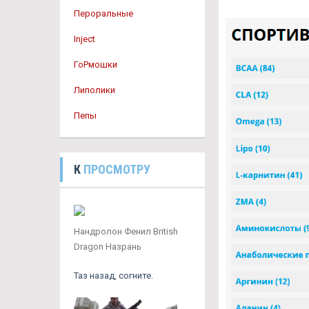
Пероральные
Inject
ГоРмошки
Липолики
Пепы
К
ПРОСМОТРУ
Нандролон Фенил British
Dragon Назрань
Таз назад, согните.