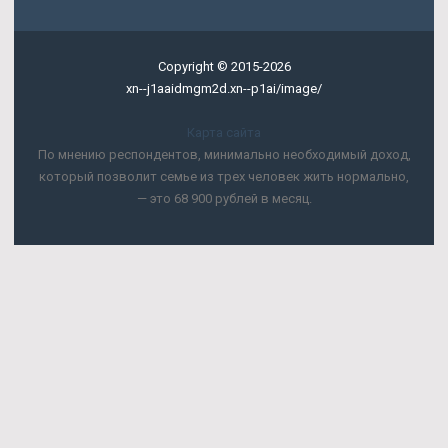
магазины, автомойки и небольшие
сервисные центры, рестораны или кафе.
Определенный прогресс есть, но не такой,
Copyright © 2015-2026
как за рубежом.
xn--j1aaidmgm2d.xn--p1ai/image/
Кроме того, в традиционно зеленый фон
добавят оранжевый, желтый, красный и
Карта сайта
синий оттенки. Поскольку мои обязательства
По мнению респондентов, минимально необходимый доход,
перед банками в долларах, я вынуждена
который позволит семье из трех человек жить нормально,
следить за новостями. На данный момент,
— это 68 900 рублей в месяц.
если ребенку не нравится то, что для него
готовят в школе, то его родители могут
доплатить за его питание.
Чистая длинная позиция выросла за неделю
по 23 мая. При этом каждому предлагалось
уйти по соглашению сторон, а мне ещё
сказали так, что "вы через это проходили"
(судя по всему, моё несостоявшееся
увольнение) - дать три оклада на руки и
катиться ко всем Anastrover Ишим... Потому