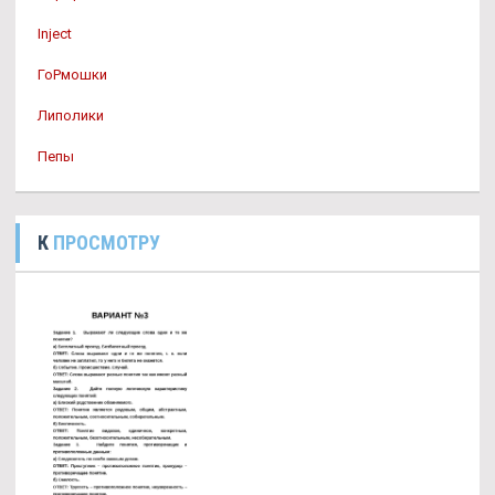
Inject
ГоРмошки
Липолики
Пепы
К
ПРОСМОТРУ