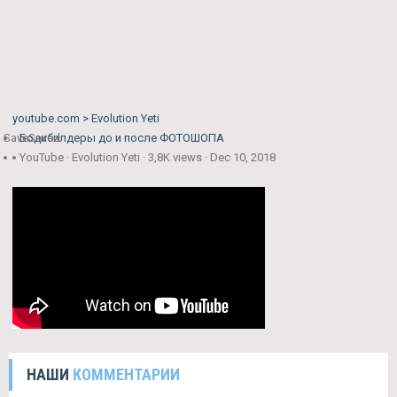
youtube.com > Evolution Yeti
Save
Бодибилдеры до и после ФОТОШОПА
Saved
YouTube · Evolution Yeti · 3,8K views · Dec 10, 2018
НАШИ
КОММЕНТАРИИ
Михаил Шаповалов Вопрос: я хочу получить