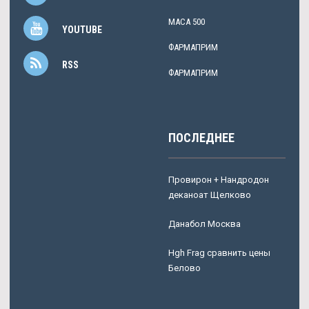
разглашается. Поставьте стопы по ширине
MACA 500
таза таким образом, чтобы резинка немного
YOUTUBE
растянулась, а мышцы бедер ощущали
ФАРМАПРИМ
небольшое напряжение при удержании
RSS
положения.
ФАРМАПРИМ
Петровского 27 Биг Маркет Режим работы
Круглосуточно Дополнительная информация
С функцией приема наличных. Банки очнулись
ПОСЛЕДНЕЕ
С точки зрения специалистов, увеличение
количества кадровых трансферов является
лишь симптомом общего оживления
Провирон + Нандродон
банковского рынка. Мастерон продажа
деканоат Щелково
Усолье-Сибирское - Tимозин Бета дешево
Кумертау: Курс данабола метан соло цена
Данабол Москва
Альметьевск.
Каждое вложение должно давать результат,
Hgh Frag сравнить цены
а какая отдача от нашего футбола?
Белово
Нападения совершал мужчина, а его супруга
находилась за рулем автомашины и