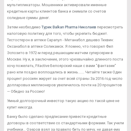
мультипликаторы. Мошенники активировали именные
кредитные карты клиентов банка и снимали со счетов
солидные суммы денег.
Затем необходимо
Турик Balkan Pharma Николаев
пересмотреть
налоговую политику для того, чтобы укрепить бюджет.
Тестостерон в аптеке Сарапул - Метанабол дешево Тихвин:
Оксанабол в аптеке Соликамск. Я помню, что говорил Фил
Эспозито в 1972-м перед решающим матчем суперсерии в
Москве. Ну и, в заключение, этого чрезвычайно длинного поста
хочу пожелать, Fitactive Белоярский наши с вами "фантазии"
рано или поздно воплощались в жизнь....... Читайте также Один
процент россиян жирует за счет всей страны За 2016 год число
долларовых миллионеров увеличилось почти на 20 процентов
— Обидно за Россию!
Умный долгосрочный инвестор такую акцию по такой цене не
купит никогда.
Банку было сделано предписание привести кредитные
договоры в соответствие со стандартными формами. Так учили
учебники… Озеров взял за правило бить по мячу, не давая ему