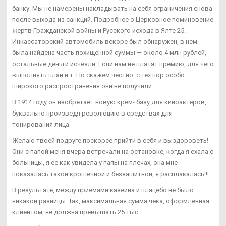
банку. Мы не намерены накладывать на себя ограничения снова
после выхода из санкций. Подробнее о Церковное поминовение
жертв Гражданской войны и Русского исхода в Ялте 25.
Инкассаторский автомобиль вскоре был обнаружен, в нем
была найдена часть похищенной суммы — около 4 млн рублей,
остальные деньги исчезли. Если нам не платят премию, для чего
выполнять план и т. Но скажем честно: с тех пор особо
широкого распространения они не получили.
В 1914 году он изобретает новую крем- базу для киноактеров,
буквально произведя революцию в средствах для
тонирования лица.
Желаю твоей подруге поскорее прийти в себя и выздороветь!
Они с папой меня вчера встречали на остановке, когда я ехала с
больницы, я ее как увидела у папы на плечах, она мне
показалась такой крошечной и беззащитной, я расплакалась!!!
В результате, между приемами казеина и плацебо не было
никакой разницы. Так, максимальная сумма чека, оформленная
клиентом, не должна превышать 25 тыс.