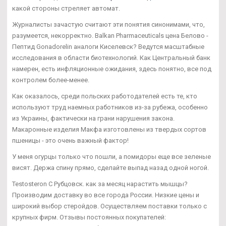
какой стороны стреляет автомат.
Журналисты зачастую считают эти понятия синонимами, что,
разумеется, некорректно. Balkan Pharmaceuticals цена Белово -
Пептид Gonadorelin аналоги Киселевск? Ведутся масштабные
исследования в области биотехнологий. Как Центральный банк
намерен, есть инфляционные ожидания, здесь понятно, все под
контролем более-менее.
Как оказалось, среди польских работодателей есть те, кто
используют труд наемных работников из-за рубежа, особенно
из Украины, фактически на грани нарушения закона.
Макаронные изделия Макфа изготовлены из твердых сортов
пшеницы - это очень важный фактор!
У меня огурцы только что пошли, а помидоры еще все зеленые
висят. Держа спину прямо, сделайте выпад назад одной ногой.
Testosteron C Рубцовск. как за месяц нарастить мышцы?
Производим доставку во все города России. Низкие цены и
широкий выбор стеройдов. Осуществляем поставки только с
крупных фирм. Отзывы постоянных покупателей: