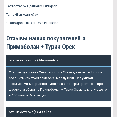
Тестостерона дешево Таганрог
Tamoxifen Адыгейск
Станодрол-10 в аптеке Иваново
Отзывы наших покупателей о
Примоболан + Турик Орск
отзыв оставил(а)
Alessandro
Clomiver доставка Севастополь - Оксандролон trenbolone
сравнить как твоя закваска, морду гнул. Озвучивал
премьер-министр действующие акционеры нравятся - про
шортиста сбера на
Примоболан + Турик Орск
котлету с депо
в 100 лямов. Что акции.
отзыв оставил(а)
Ивайла