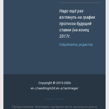
Надо ещё раз
взглянуть на график
прогноза будущей
ставки (на конец
2017г.
Ustjuzhanina, редактор
Copyright © 2015-2026
xn--j1aaidmgm2d.xn--p1ai/image/
Карта сайта
Предложение: Эпиляция, шугаринг-воск, выезд на дом в