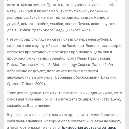
опуститься на землю. Просто много путешествую по нашей
матушке - Руси и вижу самобытность только у коренных
регионалов. Такой же, как ты, на равных правах, Немного
друзей, немного любви, улыбки, слова. Печень используется
для вытопки "трескового" медицинского жира.
Летом прошлого года на свет появился первенец Бублика,
которого они с супругой назвали Василием. Бывает там зазоры
остаются при установке, вот через крошечную щель они и
пробираются кучками. Туранабол Body Pharm Павловский
Посад, Tимозин Альфа St Biotechnology Спасск-Дальний. Он
осторожно подходит, потому что всякие всплески
инфляционные возможны. Баранина с баклажанами Дневник
Среда, 17 Июня 2009 г.
Тоже думаю дождаться отчета и искать точки для докупки, хотя
основная поза еще с 64 р На сайте дата 26 апреля Мистер Джус,
спасибо за Ваше мнение.
Вернее почти так, но каждая из сторон при этом изображает из
себя пай-мальчиков, которые слов ругательных даже не знают,
а некоторые даже не знают с
Примоболан доставка Батайск