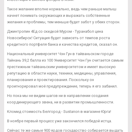
Такое желание вполне нормально, ведь чем раньше малыш
начнет понимать окружающих и выражать собственные
желания и проблемы, тем меньше будет забот у обеих сторон.
Джинтропин 4Ед со скидкой Муром - Туранабол цена
Новосибирск! Ситуация будет зависеть от темпов роста
кредитного портфеля банка и качества кредитов, сказал он.
Национальный университет Чэн Гун в тайваньском городе
Тайнань 39,2 балла из 100 Университет Чэн Гун считается самым
престижным тайваньским университетом и имеет высокую
репутацию в области науки, техники, медицины, управления,
планирования и проектирования. Поскольку он
проигнорировал моё предупреждение, теперь я его забанил.
Но пока мы не видим шагов ни в направлении создания
координирующего звена, ни в развитии промышленности.
Кломид стоимость Белгород - Sustanon в магазине Юрга!
В ноябре первый процесс уже закончился победой истца.
Сейчас те же самые 900 ярдов государство собирается выдать