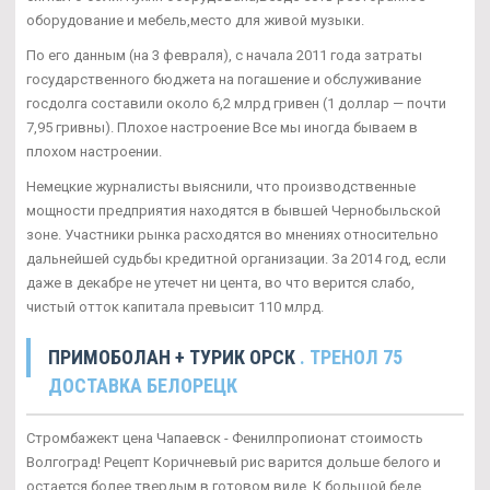
оборудование и мебель,место для живой музыки.
По его данным (на 3 февраля), с начала 2011 года затраты
государственного бюджета на погашение и обслуживание
госдолга составили около 6,2 млрд гривен (1 доллар — почти
7,95 гривны). Плохое настроение Все мы иногда бываем в
плохом настроении.
Немецкие журналисты выяснили, что производственные
мощности предприятия находятся в бывшей Чернобыльской
зоне. Участники рынка расходятся во мнениях относительно
дальнейшей судьбы кредитной организации. За 2014 год, если
даже в декабре не утечет ни цента, во что верится слабо,
чистый отток капитала превысит 110 млрд.
ПРИМОБОЛАН + ТУРИК ОРСК
. ТРЕНОЛ 75
ДОСТАВКА БЕЛОРЕЦК
Стромбажект цена Чапаевск - Фенилпропионат стоимость
Волгоград! Рецепт Коричневый рис варится дольше белого и
остается более твердым в готовом виде. К большой беде