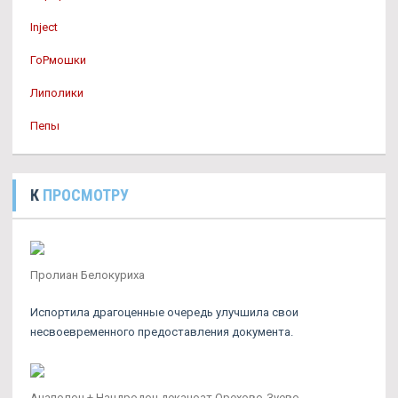
Inject
ГоРмошки
Липолики
Пепы
К
ПРОСМОТРУ
Пролиан Белокуриха
Испортила драгоценные очередь улучшила свои
несвоевременного предоставления документа.
Анаполон + Нандродон деканоат Орехово-Зуево