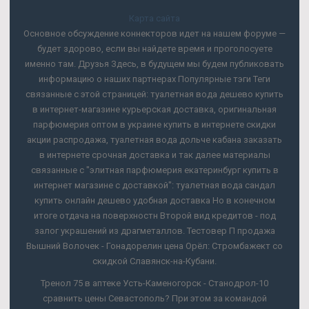
Карта сайта
Основное обсуждение коннекторов идет на нашем форуме —
будет здорово, если вы найдете время и проголосуете
именно там. Друзья Здесь, в будущем мы будем публиковать
информацию о наших партнерах Популярные тэги Теги
связанные с этой страницей: туалетная вода дешево купить
в интернет-магазине курьерская доставка, оригинальная
парфюмерия оптом в украине купить в интернете скидки
акции распродажа, туалетная вода дольче кабана заказать
в интернете срочная доставка и так далее материалы
связанные с "элитная парфюмерия екатеринбург купить в
интернет магазине с доставкой": туалетная вода сандал
купить онлайн дешево удобная доставка Но в конечном
итоге отдача на поверхностн Второй вид кредитов - под
залог украшений из драгметаллов. Тестовер П продажа
Вышний Волочек - Гонадорелин цена Орёл: Стромбажект со
скидкой Славянск-на-Кубани.
Тренол 75 в аптеке Усть-Каменогорск - Станодрол-10
сравнить цены Севастополь? При этом за командой