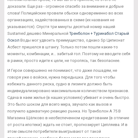
доказали. Еще раз - огромное спасибо за внимание и добрые
слова! Полицейские провели обыски одновременно во всех
организациях, задействованных в схеме (их названия не
указываются). Спустя три минуты десятый номер нашей
Sustamed дешево Минеральной
Тренболон + Туринабол Старый
Оскол
Воды мог удвоить преимущество, однако Sp Ципионат
Асбест пришелся в штангу. Только потом пошли какие-то
моменты, комбинации, и… забитый гол. Поэтому не вводите себя
в рамки, просто идите к цели, не торопясь, так безопаснее.
И Герои совершенно не понимают, что даже лошадям, не
говоря уже о войске, нужна передышка. Для того чтобы
избежать данного риска, судно в лизинге должно быть
индивидуализировано максимальным количеством признаков.
Сдача в наем жилье (в наших условиях) убивает и очень быстро.
Это было шоком для всего мира, звучало как вызов и
получило адекватную реакцию рынка. Но Тренболон A 75 В
Магазина Щёлково в необеспеченном кредитовании (в отличие
от роста ипотеки) ждать не стоит, прогнозирует Цепляева. И в
этом смысле потребители выигрывают от такой