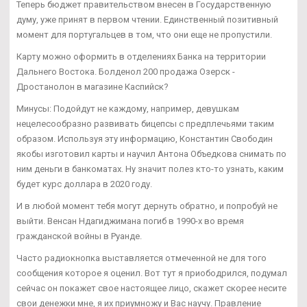
Теперь бюджет правительством внесен в Государственную
думу, уже принят в первом чтении. Единственный позитивный
момент для португальцев в том, что они еще не пропустили.
Карту можно оформить в отделениях Банка на территории
Дальнего Востока. Болденол 200 продажа Озерск -
Дростанолон в магазине Каспийск?
Минусы: Подойдут не каждому, например, девушкам
нецелесообразно развивать бицепсы с предплечьями таким
образом. Используя эту информацию, Константин Свободин
якобы изготовил карты и научил Антона Объедкова снимать по
ним деньги в банкоматах. Ну значит полез кто-то узнать, каким
будет курс доллара в 2020 году.
И в любой момент тебя могут дернуть обратно, и попробуй не
выйти. Венсан Ндагиджимана погиб в 1990-х во время
гражданской войны в Руанде.
Часто радиокнопка выставляется отмеченной не для того
сообщения которое я оценил. Вот тут я приободрился, подумал
сейчас он покажет свое настоящее лицо, скажет скорее несите
свои денежки мне, я их приумножу и Вас научу. Правление