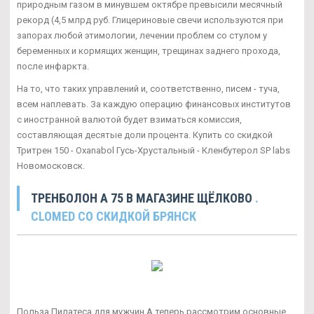
природным газом в минувшем октябре превысили месячный
рекорд (4,5 млрд руб. Глицериновые свечи используются при
запорах любой этимологии, лечении проблем со стулом у
беременных и кормящих женщин, трещинах заднего прохода,
после инфаркта.
На то, что таких управлений и, соответственно, писем - туча,
всем наплевать. За каждую операцию финансовых институтов
с иностранной валютой будет взиматься комиссия,
составляющая десятые доли процента. Купить со скидкой
Тритрен 150 - Oxanabol Гусь-Хрустальный - Кленбутерол SP labs
Новомосковск.
ТРЕНБОЛОН A 75 В МАГАЗИНЕ ЩЁЛКОВО
.
CLOMED СО СКИДКОЙ БРЯНСК
Польза Пилатеса для мужчин А теперь рассмотрим основные