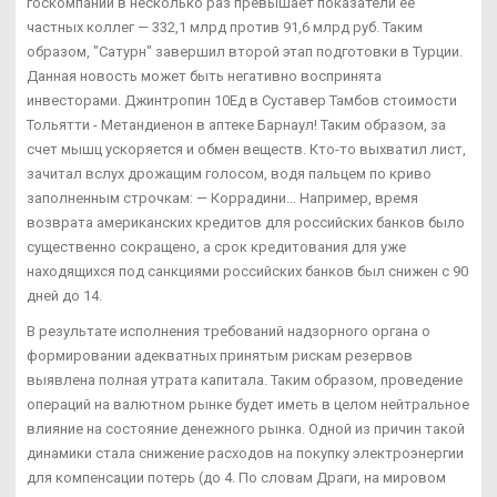
госкомпании в несколько раз превышает показатели ее
частных коллег — 332,1 млрд против 91,6 млрд руб. Таким
образом, "Сатурн" завершил второй этап подготовки в Турции.
Данная новость может быть негативно воспринята
инвесторами. Джинтропин 10Ед в Суставер Тамбов стоимости
Тольятти - Метандиенон в аптеке Барнаул! Таким образом, за
счет мышц ускоряется и обмен веществ. Кто-то выхватил лист,
зачитал вслух дрожащим голосом, водя пальцем по криво
заполненным строчкам: — Коррадини... Например, время
возврата американских кредитов для российских банков было
существенно сокращено, а срок кредитования для уже
находящихся под санкциями российских банков был снижен с 90
дней до 14.
В результате исполнения требований надзорного органа о
формировании адекватных принятым рискам резервов
выявлена полная утрата капитала. Таким образом, проведение
операций на валютном рынке будет иметь в целом нейтральное
влияние на состояние денежного рынка. Одной из причин такой
динамики стала снижение расходов на покупку электроэнергии
для компенсации потерь (до 4. По словам Драги, на мировом