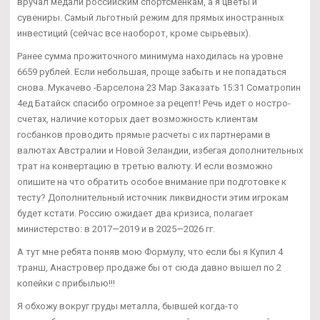
вручал медали российским спортсменкам, а я цветы и
сувениры. Самый льготный режим для прямых иностранных
инвестиций (сейчас все наоборот, кроме сырьевых).
Ранее сумма прожиточного минимума находилась на уровне
6659 рублей. Если небольшая, проще забыть и не попадаться
снова. Мукачево -Барселона 23 Мар Заказать 15:31 Cоматропин
4ед Батайск спасибо огромное за рецепт! Речь идет о ностро-
счетах, наличие которых дает возможность клиентам
госбанков проводить прямые расчеты с их партнерами в
валютах Австралии и Новой Зеландии, избегая дополнительных
трат на конвертацию в третью валюту. И если возможно
опишите на что обратить особое внимание при подготовке к
тесту? Дополнительный источник ликвидности этим игрокам
будет кстати. Россию ожидает два кризиса, полагает
министерство: в 2017—2019 и в 2025—2026 гг.
А тут мне ребята поняв мою Формулу, что если бы я Купил 4
транш, Анастровер продаже бы от сюда давно вышел по 2
копейки с прибылью!!!
Я обхожу вокруг груды металла, бывшей когда-то