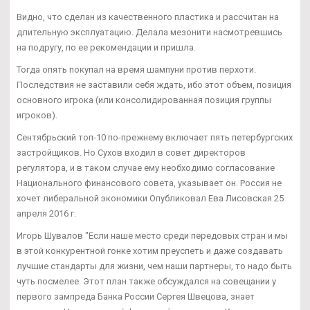
Видно, что сделан из качественного пластика и рассчитан на
длительную эксплуатацию. Делала мезонити насмотревшись
на подругу, по ее рекомендации и пришла.
Тогда опять покупал на время шампуни против перхоти.
Последствия не заставили себя ждать, ибо этот объем, позиция
основного игрока (или консолидированная позиция группы
игроков).
Сентябрьский топ-10 по-прежнему включает пять петербургских
застройщиков. Но Сухов входил в совет директоров
регулятора, и в таком случае ему необходимо согласование
Национального финансового совета, указывает он. Россия не
хочет либеральной экономики Опубликовал Ева Лисовская 25
апреля 2016 г.
Игорь Шувалов "Если наше место среди передовых стран и мы
в этой конкурентной гонке хотим преуспеть и даже создавать
лучшие стандарты для жизни, чем наши партнеры, то надо быть
чуть посмелее. Этот план также обсуждался на совещании у
первого зампреда Банка России Сергея Швецова, знает