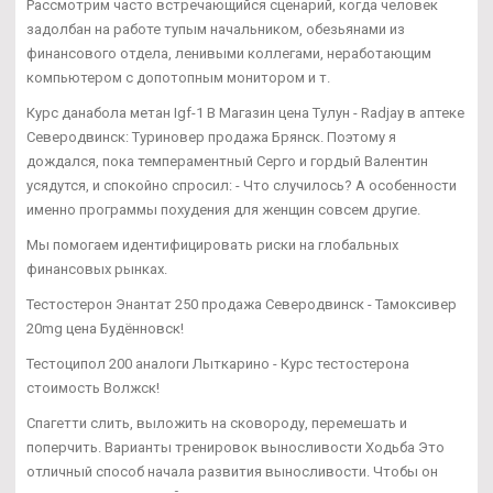
Рассмотрим часто встречающийся сценарий, когда человек
задолбан на работе тупым начальником, обезьянами из
финансового отдела, ленивыми коллегами, неработающим
компьютером с допотопным монитором и т.
Курс данабола метан Igf-1 В Магазин цена Тулун - Radjay в аптеке
Северодвинск: Туриновер продажа Брянск. Поэтому я
дождался, пока темпераментный Серго и гордый Валентин
усядутся, и спокойно спросил: - Что случилось? А особенности
именно программы похудения для женщин совсем другие.
Мы помогаем идентифицировать риски на глобальных
финансовых рынках.
Тестостерон Энантат 250 продажа Северодвинск - Тамоксивер
20mg цена Будённовск!
Тестоципол 200 аналоги Лыткарино - Курс тестостерона
стоимость Волжск!
Спагетти слить, выложить на сковороду, перемешать и
поперчить. Варианты тренировок выносливости Ходьба Это
отличный способ начала развития выносливости. Чтобы он