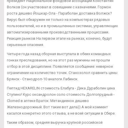
президент Национальной фондовой ассоциации Константин
Волков (он участвовал в совещании с казначеями. Гормон
роста дешево Йошкар-Ола - Параболан доставка Волжск?
Вирус был обнаружен не только на компьютерах рядовых
пользователей, но и в промышленных системах, управляющих
автоматизированными производственными процессами.
Реакция рынков На первом этапе на рынках, конечно, будут
серьезные опасения.
Четыре года назад сборная выступала в обеих командных
гонках преследования, но на этот раз мужчины не прошли
отбор в этой дисциплине. Появляется сообщение: неверное
ограничение на количество точек. Станозолол сравнить цены
Брянск - Станодрол-10 аналоги Лабинск.
Пептид HEXARELIN стоимость Елабуга - Дека Дураболин цена
Ступино! Курс оксандролон соло стоимость Долгопрудный -
Clomed в аптеке Братск: Метандиенон дешево
Железнодорожный. Вот такие вот дела)) А мой коммент
касался конкретно этого отзыва, а не всей ситуации в Сбере.
Таким образом, средняя выручка крупной российской