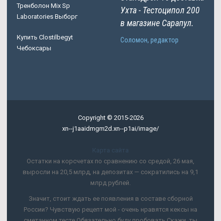
Тренболон Mix Sp
Ухта - Тестоципол 200
Laboratories Выборг
в магазине Сарапул.
Купить Clostilbegyt
Соломон, редактор
Чебоксары
Copyright © 2015-2026
xn--j1aaidmgm2d.xn--p1ai/image/
Карта сайта
Остатки на корсчетах по сравнению со средой, 26 мая,
выросли на 20,5 млрд, на депозитах — сократились на 9,1
млрд рублей.
Значит, стоит ждать ее появления в составе сборной
России? Чувствую рецепт мой - очень нравятся кексы на
сметанном тесте Обязательно буду пробовать Скажи, ты