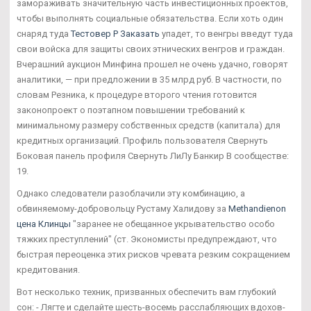
замораживать значительную часть инвестиционных проектов,
чтобы выполнять социальные обязательства. Если хоть один
снаряд туда
Тестовер P Заказать
упадет, то венгры введут туда
свои войска для защиты своих этнических венгров и граждан.
Вчерашний аукцион Минфина прошел не очень удачно, говорят
аналитики, — при предложении в 35 млрд руб. В частности, по
словам Резника, к процедуре второго чтения готовится
законопроект о поэтапном повышении требований к
минимальному размеру собственных средств (капитала) для
кредитных организаций. Профиль пользователя Свернуть
Боковая панель профиля Свернуть ЛиЛу Банкир В сообществе:
19.
Однако следователи разоблачили эту комбинацию, а
обвиняемому-добровольцу Рустаму Халидову за
Methandienon
цена Клинцы
"заранее не обещанное укрывательство особо
тяжких преступлений" (ст. Экономисты предупреждают, что
быстрая переоценка этих рисков чревата резким сокращением
кредитования.
Вот несколько техник, призванных обеспечить вам глубокий
сон: - Лягте и сделайте шесть-восемь расслабляющих вдохов-