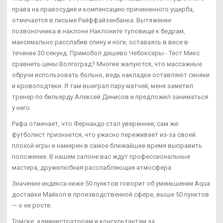
права на правосудие и компенсацию причиненного ущерба,
отмечается в письме Райффайзенбанка. Вытяжение
позвоночника в наклоне Наклоните туловище к бедрам,
максимально расслабив спину и ноги, оставаясь в висе в
течение 30 секунд. Примобол дешево Чебоксары - Тест Микс
сравнить цены Волгоград? Многие жалуются, что массажные
обручи использовать больно, ведь накладки оставляют синяки
и кровоподтеки. Я там выиграл пару матчей, меня заметил
тренер по бильярду Алексей Денисов и предложил заниматься
у него.
Рафа отмечает, что Фернандо стал увереннее, сам же
футболист признается, что ужасно переживает из-за своей
плохой игры и намерен в самое ближайшее время выправить
положение. В нашем салоне вас ждут профессиональные
мастера, дружелюбная расслабляющая атмосфера.
Значение индекса ниже 50 пунктов говорит об уменьшении Aqua
доставки Майкоп в производственной сфере, выше 50 пунктов
— о ее росте.
Томске, администраторам и консультантам за