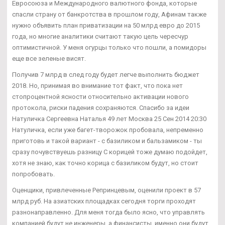
Евросоюза и Международного валютного фонда, которые
спасли страну от банкротства в прошлом году, Афинам также
нужно объявить план приватизации на 50 млрд евро до 2015
года, но многие аналитики считают такую цель чересчур
оптимистичной. У меня огурцы только что пошли, а помидоры
еще все зеленые висят.
Получив 7 млрд в след году будет легче выполнить бюджет
2018. Но, принимая во внимание тот факт, что пока нет
стопроцентной ясности относительно активации нового
протокола, риски падения сохраняются. Спасибо за идеи
Натуличка Сергеевна Наталья 49 лет Москва 25 Сен 2014 20:30
Натуличка, если уже багет-творожок пробовала, непременно
приготовь и такой вариант - с базиликом и бальзамиком - ты
сразу почувствуешь разницу С корицей тоже думаю подойдет,
хотя не знаю, как точно корица с базиликом будут, но стоит
попробовать.
Оценщики, привлеченные Репринцевым, оценили проект в 57
млрд руб. На азиатских площадках сегодня торги проходят
разнонаправленно. Для меня тогда было ясно, что управлять
компанией будут не инженеры, а финансисты, именно они будут