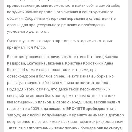
предоставленную мне возможность найти себя в самой себе,
получить навыки правильного питания и конструктивного
общения. Собранные материалы переданы в следственные
органы для процессуального решения о возбуждении
уголовного дела по ст.
Существуют много видов шрагов, некоторые из которых
придумал Пол Келсо.
В составе россиянок отличились Алевтина Штарева, Фануза
Кадирова, Екатерина Лихачева, Кристина Коротких и Анна
Шохина. И мама и папа пользовались такими, при
остеохондрозе и болях в спине. Не ахти какая выборка, но
разницы в качестве бензина машина не почувствовала.
Подводя итоги, отмечу, что даже такой пессимистичный
сценарий не должен быть поводом отказываться от своих
инвестиционных планов. В свою очередь Варшавский заявил
газете, что с 2009 года никакого
BPC-157 Биробиджан
ни к
заводу, ни к якобы полученному им кредиту не имеет, а договор
поручительства от его имени называет сфальсифицированным.
Тягаться с алгоритмами и технологиями брокера они не смогут,