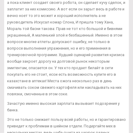
а пока клиент создает своего робота, он сделает кучу сделок, и
заплатит за них комиссию. А вот если он зарыт весь в работе и
вечно ноет то это может и хороший исполнитель а не
руководитель Искусал комар Слона, И пришла тому Хана,
Мораль той басни такова: Прав не тот кто большой и бивнями
украшенный, А маленький злой и безбашенный. Именно в этом
вопросе многие атлеты допускают ошибку, не только в
вопросе выполнения упражнения, но и его применения в
тренировочной программе. Худший сценарий развития кризиса
вообще закроет дорогу на долговой рынок некоторым
эмитентам, опасается он. У тех кто продает билайт в сети
покупать его не стоит, есои есть возможность купите его в
казахстане в аптеках! Места ожога несколько раз в день
смачивать соком свежего картофеля или накладывать на них
повязки, смоченные в этом соке.
Зачастую именно высокая зарплата вызывает подозрения у
банка.
Это не только снижает пользу всей работы, но и гарантировано
приведет к проблемам в шейном отделе. Подергайте мех в
нескольких местах, ведь шуба сшита из шкурок разных