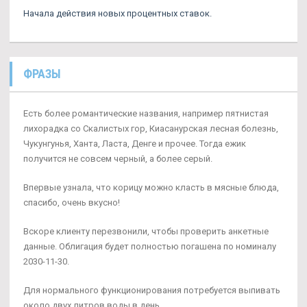
Начала действия новых процентных ставок.
ФРАЗЫ
Есть более романтические названия, например пятнистая
лихорадка со Скалистых гор, Киасанурская лесная болезнь,
Чукунгунья, Ханта, Ласта, Денге и прочее. Тогда ежик
получится не совсем черный, а более серый.
Впервые узнала, что корицу можно класть в мясные блюда,
спасибо, очень вкусно!
Вскоре клиенту перезвонили, чтобы проверить анкетные
данные. Облигация будет полностью погашена по номиналу
2030-11-30.
Для нормального функционирования потребуется выпивать
около двух литров воды в день.