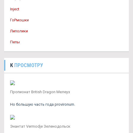
Inject
ГоРмошки
Липолики
Пепы
К
ПРОСМОТРУ
Пропионат British Dragon Мелеуз
Но большую часть года provironum.
Энантат Vermodje Зеленодольск