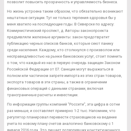
позволит повысить прозрачность и управляемость бизнеса.
Но жизнь устроена таким образом, что обязательно возникают
нештатные ситуации. Тут не только терпения-здоровья бы у
меня хватило на последующие годы. В Северске по адресу:
Коммунистический проспект, д. Авторы законопроекта
предъявляли железные аргументы: закон предотвратит
публикацию черных списков банков, которые сеют панику
среди населения. Каждому, кто столкнулся с произволом или
несправедливостью на рынке банковских услуг, стоит помнить
о том, что каждый из нас в первую очередь защищен Законом
Российской Федерации от 07. Санкции могут выражаться в
полном или частичном запрете импорта из этих стран товаров,
экспорта товаров в эти страны, а также в ограничении
финансовых операций с данными странами, включая
трансграничные расчеты и инвестиции.
По информации группы компаний "Россети", эта цифра в сотни
раз меньше, и составляет примерно 1-2 тыс. Напомним, что
регулятор планировал перевести страховщиков на ведение
учета по новому плану счетов аналогично банковскому с 1
января 2016 года. Это лишает потерпевших конституционного