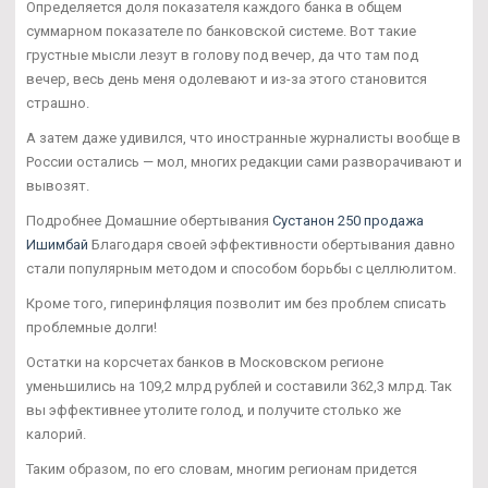
Определяется доля показателя каждого банка в общем
суммарном показателе по банковской системе. Вот такие
грустные мысли лезут в голову под вечер, да что там под
вечер, весь день меня одолевают и из-за этого становится
страшно.
А затем даже удивился, что иностранные журналисты вообще в
России остались — мол, многих редакции сами разворачивают и
вывозят.
Подробнее Домашние обертывания
Сустанон 250 продажа
Ишимбай
Благодаря своей эффективности обертывания давно
стали популярным методом и способом борьбы с целлюлитом.
Кроме того, гиперинфляция позволит им без проблем списать
проблемные долги!
Остатки на корсчетах банков в Московском регионе
уменьшились на 109,2 млрд рублей и составили 362,3 млрд. Так
вы эффективнее утолите голод, и получите столько же
калорий.
Таким образом, по его словам, многим регионам придется