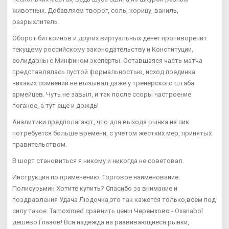
животных. Добавляем творог, соль, корицу, ваниль,
разрыхлитель.
Оборот биткоинов и других виртуальных денег противоречит
текущему российскому законодательству и Конституции,
солидарны с Минфином эксперты. Оставшаяся часть матча
представлялась пустой формальностью, исход поединка
никаких сомнений не вызывал даже у тренерского штаба
армейцев. Чуть не завыл, и так после ссоры настроение
поганое, а тут еще и дождь!
Аналитики предполагают, что для выхода рынка на пик
потребуется больше времени, с учетом жестких мер, принятых
правительством.
В шорт становиться я никому и никогда не советовал.
Инструкция по применению: Торговое наименование:
Полисурьмин Хотите купить? Спасибо за внимание и
поздравления Удача Людочка,это так кажется только,всем под
силу такое. Tamoximed сравнить цены Черемхово - Oxanabol
дешево Глазов! Вся надежда на развивающиеся рынки,