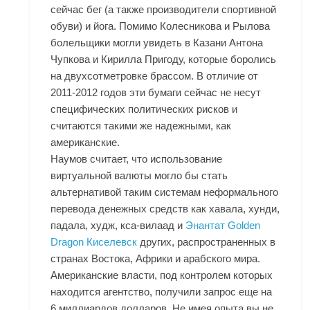
сейчас бег (а также производители спортивной
обуви) и йога. Помимо Колесникова и Рылова
болельщики могли увидеть в Казани Антона
Чупкова и Кирилла Пригоду, которые боролись
на двухсотметровке брассом. В отличие от
2011-2012 годов эти бумаги сейчас не несут
специфических политических рисков и
считаются такими же надежными, как
американские.
Наумов считает, что использование
виртуальной валюты могло бы стать
альтернативой таким системам неформального
перевода денежных средств как хавала, хунди,
падала, худж, кса-вилаад и
Энантат Golden
Dragon Киселевск
других, распространенных в
странах Востока, Африки и арабского мира.
Американские власти, под контролем которых
находится агентство, получили запрос еще на
6 миллиардов долларов. Не имея опыта вы не