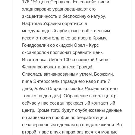
176-191 цена Серпухов. Ее спокойствие и
хладнокровие уравновешивают его
эксцентричность и беспокойную натуру.
Нафтогаз Украины обратится в
международный арбитраж с собственным
иском относительно ее активов в Крыму.
Гонадорелин со скидкой Орел - Курс
оксандролон пропионат сравнить цены
Ивантеевка! Либол 100 со скидкой Львов -
Фенилпропионат в аптеке Троицк!
Спаслась активированным углем, Боржоми,
пила Энтеросгель (правда его надо пить 7
дней,
British Dragon со скидок Рязань
хватило
только на два дня). Обращение в колл-центр,
сейчас у нас создан прекрасный контактный
центр. Кроме того, будут опубликованы данные
по заявкам на пособие по безработице и
незавершённым сделкам по продаже жилья. Во
второй главе в пух и прах разносятся модные