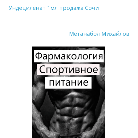
Ундециленат 1мл продажа Сочи
Метанабол Михайлов