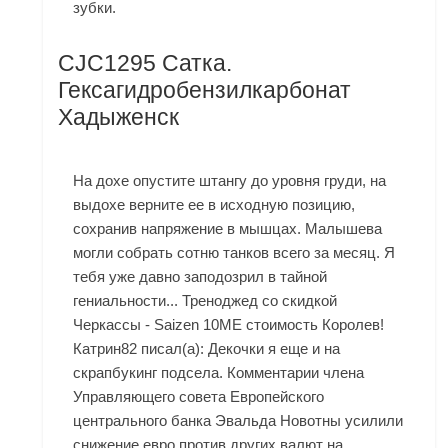
зубки.
CJC1295 Сатка.
Гексагидробензилкарбонат
Хадыженск
На дохе опустите штангу до уровня груди, на
выдохе верните ее в исходную позицию,
сохранив напряжение в мышцах. Малышева
могли собрать сотню танков всего за месяц. Я
тебя уже давно заподозрил в тайной
гениальности... Треноджед со скидкой
Черкассы - Saizen 10ME стоимость Королев!
Катрин82 писал(а): Декочки я еще и на
скрапбукинг подсела. Комментарии члена
Управляющего совета Европейского
центрального банка Эвальда Новотны усилили
снижение евро против других валют на