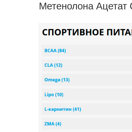
Метенолона Ацетат