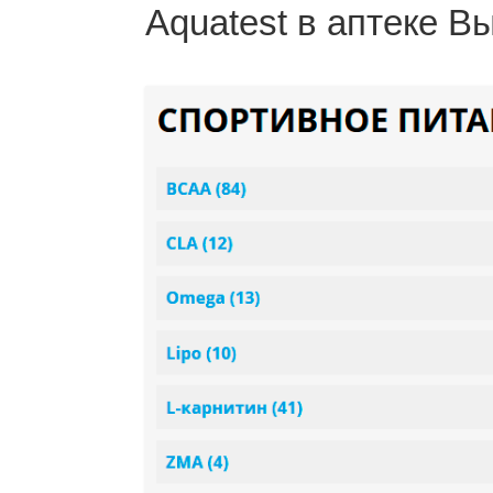
Aquatest в аптеке 