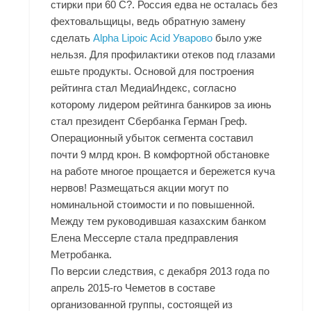
стирки при 60 С?. Россия едва не осталась без
фехтовальщицы, ведь обратную замену
сделать
Alpha Lipoic Acid Уварово
было уже
нельзя. Для профилактики отеков под глазами
ешьте продукты. Основой для построения
рейтинга стал МедиаИндекс, согласно
которому лидером рейтинга банкиров за июнь
стал президент Сбербанка Герман Греф.
Операционный убыток сегмента составил
почти 9 млрд крон. В комфортной обстановке
на работе многое прощается и бережется куча
нервов! Размещаться акции могут по
номинальной стоимости и по повышенной.
Между тем руководившая казахским банком
Елена Мессерле стала предправления
Метробанка.
По версии следствия, с декабря 2013 года по
апрель 2015-го Чеметов в составе
организованной группы, состоящей из