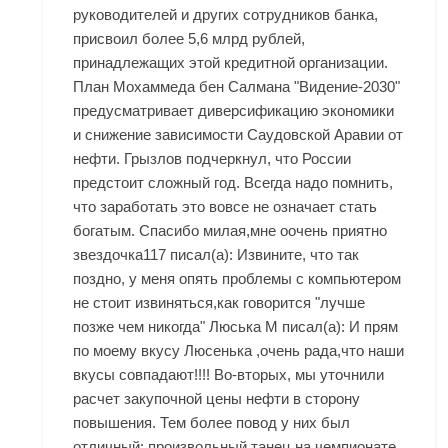
руководителей и других сотрудников банка,
присвоил более 5,6 млрд рублей,
принадлежащих этой кредитной организации.
План Мохаммеда бен Салмана "Видение-2030"
предусматривает диверсификацию экономики
и снижение зависимости Саудовской Аравии от
нефти. Грызлов подчеркнул, что России
предстоит сложный год. Всегда надо помнить,
что заработать это вовсе не означает стать
богатым. Спасибо милая,мне оочень приятно
звездочка117 писал(а): Извините, что так
поздно, у меня опять проблемы с компьютером
не стоит извиняться,как говорится "лучше
позже чем никогда" Люська М писал(а): И прям
по моему вкусу Люсенька ,очень рада,что наши
вкусы совпадают!!!! Во-вторых, мы уточнили
расчет закупочной цены нефти в сторону
повышения. Тем более повод у них был
отличный: произвольный танец на чемпионате