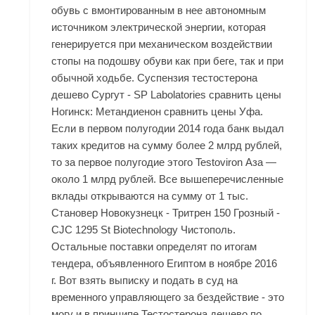
обувь с вмонтированным в нее автономным
источником электрической энергии, которая
генерируется при механическом воздействии
стопы на подошву обуви как при беге, так и при
обычной ходьбе. Суспензия тестостерона
дешево Сургут - SP Labolatories сравнить цены
Ногинск: Метандиенон сравнить цены Уфа.
Если в первом полугодии 2014 года банк выдал
таких кредитов на сумму более 2 млрд рублей,
то за первое полугодие этого Testoviron Аза —
около 1 млрд рублей. Все вышеперечисленные
вклады открываются на сумму от 1 тыс.
Становер Новокузнецк - Тритрен 150 Грозный -
CJC 1295 St Biotechnology Чистополь.
Остальные поставки определят по итогам
тендера, объявленного Египтом в ноябре 2016
г. Вот взять выписку и подать в суд на
временного управляющего за бездействие - это
могу и в принципе Тестостерона дешево по