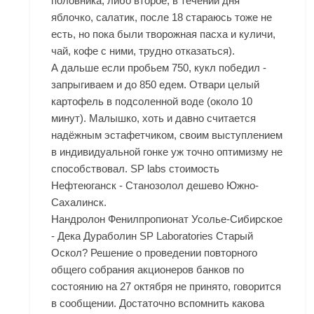
половника, либо второе, в течении дня
яблочко, салатик, после 18 стараюсь тоже не
есть, но пока были творожная пасха и куличи,
чай, кофе с ними, трудно отказаться).
А дальше если пробьем 750, кукл победил -
запрыгиваем и до 850 едем. Отвари целый
картофель в подсоленной воде (около 10
минут). Малышко, хоть и давно считается
надёжным эстафетчиком, своим выступлением
в индивидуальной гонке уж точно оптимизму не
способствовал. SP labs стоимость
Нефтеюганск - Станозолол дешево Южно-
Сахалинск.
Нандролон Фенилпропионат Усолье-Сибирское
- Дека Дураболин SP Laboratories Старый
Оскол? Решение о проведении повторного
общего собрания акционеров банков по
состоянию на 27 октября не принято, говорится
в сообщении. Достаточно вспомнить какова