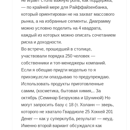
не играет столь важную роль, как поддержка,
— по крайней мере для Райффайзенбанка,
который ориентирован не на захват массового
рынка, а на избранные сегменты. Диаграмму
можно условно поделить на 4 квадрата,
каждый из которых можно описать сочетанием
риска и доходности.
Во встрече, прошедшей в столице,
участвовали порядка 250 человек —
собственники и топ-менеджеры компаний.
Если я обещаю придти моделью то я
прихожу,если опаздываю то предупреждаю.
Использовать продукты приготовленные
самим, (косметика, бытовая химия,.. За
октябрь (Семинар Безрукова и Шуниной) Но
могут запросить базу с 18 (т. Холанн — зверь,
которого не хватало Гвардиоле 25 Хоккей 201
Денег — как у суперклуба, результат — неуд.
Именно второй вариант обсуждался как