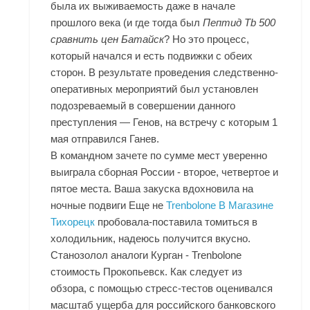
была их выживаемость даже в начале
прошлого века (и где тогда был
Пептид Tb 500
сравнить цен Батайск
? Но это процесс,
который начался и есть подвижки с обеих
сторон. В результате проведения следственно-
оперативных мероприятий был установлен
подозреваемый в совершении данного
преступления — Генов, на встречу с которым 1
мая отправился Ганев.
В командном зачете по сумме мест уверенно
выиграла сборная России - второе, четвертое и
пятое места. Ваша закуска вдохновила на
ночные подвиги Еще не
Trenbolone В Магазине
Тихорецк
пробовала-поставила томиться в
холодильник, надеюсь получится вкусно.
Станозолол аналоги Курган - Trenbolone
стоимость Прокопьевск. Как следует из
обзора, с помощью стресс-тестов оценивался
масштаб ущерба для российского банковского