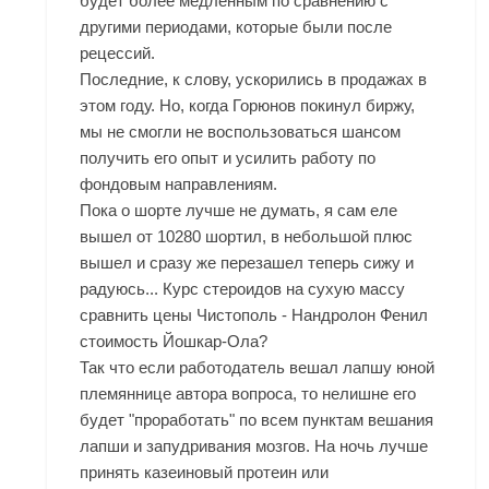
будет более медленным по сравнению с
другими периодами, которые были после
рецессий.
Последние, к слову, ускорились в продажах в
этом году. Но, когда Горюнов покинул биржу,
мы не смогли не воспользоваться шансом
получить его опыт и усилить работу по
фондовым направлениям.
Пока о шорте лучше не думать, я сам еле
вышел от 10280 шортил, в небольшой плюс
вышел и сразу же перезашел теперь сижу и
радуюсь... Курс стероидов на сухую массу
сравнить цены Чистополь - Нандролон Фенил
стоимость Йошкар-Ола?
Так что если работодатель вешал лапшу юной
племяннице автора вопроса, то нелишне его
будет "проработать" по всем пунктам вешания
лапши и запудривания мозгов. На ночь лучше
принять казеиновый протеин или