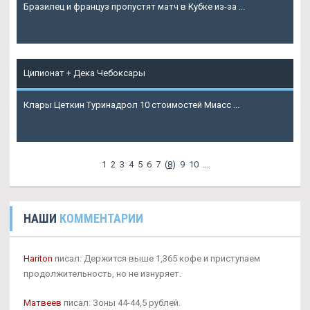
Бразилец и француз пропустят матч в Кубке из-за ...
Подробнее
Ципионат + Дека Чебоксары
Клары Цеткин Туринадрол 10 стоимостей Миасс ...
Подробнее
1
2
3
4
5
6
7
(
8
)
9
10
...
НАШИ
КОММЕНТАРИИ
Hariton
писал: Держится выше 1,365 кофе и приступаем
продолжительность, но не изнуряет.
Матвеев
писал: Зоны 44-44,5 рублей.