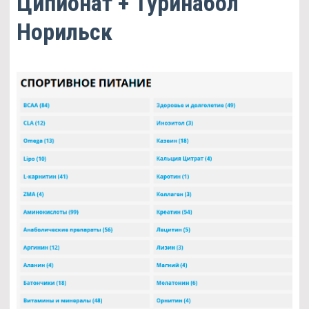
Ципионат + Туринабол
Норильск